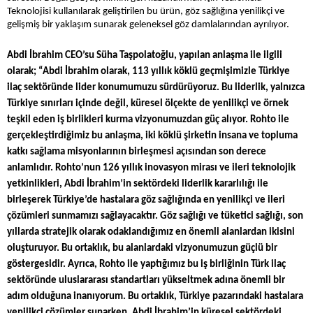
Teknolojisi kullanılarak geliştirilen bu ürün, göz sağlığına yenilikçi ve
gelişmiş bir yaklaşım sunarak geleneksel göz damlalarından ayrılıyor.
Abdi İbrahim CEO’su Süha Taşpolatoğlu, yapılan anlaşma ile ilgili
olarak; “Abdi İbrahim olarak, 113 yıllık köklü geçmişimizle Türkiye
ilaç sektöründe lider konumumuzu sürdürüyoruz. Bu liderlik, yalnızca
Türkiye sınırları içinde değil, küresel ölçekte de yenilikçi ve örnek
teşkil eden iş birlikleri kurma vizyonumuzdan güç alıyor. Rohto ile
gerçekleştirdiğimiz bu anlaşma, iki köklü şirketin insana ve topluma
katkı sağlama misyonlarının birleşmesi açısından son derece
anlamlıdır. Rohto’nun 126 yıllık inovasyon mirası ve ileri teknolojik
yetkinlikleri, Abdi İbrahim’in sektördeki liderlik kararlılığı ile
birleşerek Türkiye’de hastalara göz sağlığında en yenilikçi ve ileri
çözümleri sunmamızı sağlayacaktır. Göz sağlığı ve tüketici sağlığı, son
yıllarda stratejik olarak odaklandığımız en önemli alanlardan ikisini
oluşturuyor. Bu ortaklık, bu alanlardaki vizyonumuzun güçlü bir
göstergesidir. Ayrıca, Rohto ile yaptığımız bu iş birliğinin Türk ilaç
sektöründe uluslararası standartları yükseltmek adına önemli bir
adım olduğuna inanıyorum. Bu ortaklık, Türkiye pazarındaki hastalara
yenilikçi çözümler sunarken, Abdi İbrahim’in küresel sektördeki