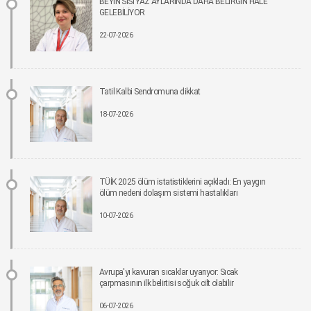
BEYİN SİSİ YAZ AYLARINDA DAHA BELİRGİN HALE
15-06-2026 12:00
GELEBİLİYOR
22-07-2026
Parkinson riskinde çevresel faktörler öne çıkıyor!
15-06-2026 12:00
Fonksiyonel Tıp Hastalığın Değil, Nedenin Peşine Düşüyor
Tatil Kalbi Sendromuna dikkat
12-06-2026 12:00
18-07-2026
Sigara Kullanım ve Bırakma Davranışları Akademisi Ulusal Tütün Kontrolü
Kongresi’nde Yer Aldı
10-06-2026 12:00
TÜİK 2025 ölüm istatistiklerini açıkladı: En yaygın
ölüm nedeni dolaşım sistemi hastalıkları
Aile ve Sosyal Hizmetler Bakanlığı koordinasyonunda Yeşilay’ın ev sahipliğinde,
“Bağımlılıklarla Mücadelede Sosyal Uyum Çalıştayı” Gerçekleştirildi
10-07-2026
08-06-2026 12:00
Pankreas kanserinde umut veren gelişme: Yeni tedavi, yaşam süresini yaklaşık iki
katına çıkarabilir.
Avrupa'yı kavuran sıcaklar uyarıyor: Sıcak
05-06-2026 12:00
çarpmasının ilk belirtisi soğuk cilt olabilir
06-07-2026