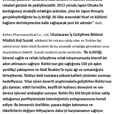
rekabet gücünü de pekiştirecektir. 2012 yılında Japon Otsuka ile
kurduğumuz stratejik ortaklığın ardından, yine bir Japon firmayla
gerçekleştirdiğimiz bu iş birliği, iki ülke arasındaki ticari ve kültürel
bağların derinleşmesine katkı sağlayacak yeni bir adımdır”
dedi.
Rohto Pharmaceutical Co., Ltd.
Uluslararası İş Geliştirme Bölümü
Müdürü Koji Suzuki
, etkileyici bir mirasa sahip olan ve Türkiye ilaç
sektörünün lideri Abdi İbrahim ile bu stratejik ortaklığa girmekten onur
duyduklarını belirtti. Suzuki sözlerini şöyle sürdürdü; “
Bu iş birliği,
küresel sağlık ve refahı iyileştirme ortak misyonumuzda önemli bir
adım atılmasını sağlıyor. Rohto'nun göz sağlığında 100 yılı aşkın
yenilikçi yaklaşımını ve Abdi İbrahim'in eşsiz ağı ve uzmanlığıyla
birleştirerek, Türkiye'deki hastalara yüksek kaliteli çözümler sunmayı
hedefliyoruz. Yıllar süren özverili araştırmalarla geliştirilen Rohto'nun
göz damları, etkili formüller,
keyifli bir kullanıcı deneyimi ve son
derece işlevsel ambalajlar sunuyor. Rohto Dry Aid birçok ürüne sahip
olduğumuz portföyümüzde teknolojimizin entegrasyonunu temsil
ediyor. Bu benzersiz özellikler, pazara değer katmamızı ve
tüketicilerin değişen ihtiyaçlarını daha iyi karşılamamızı sağlıyor.