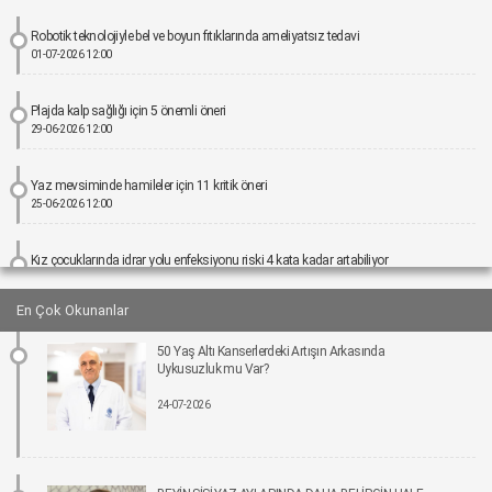
Robotik teknolojiyle bel ve boyun fıtıklarında ameliyatsız tedavi
01-07-2026 12:00
Plajda kalp sağlığı için 5 önemli öneri
29-06-2026 12:00
Yaz mevsiminde hamileler için 11 kritik öneri
25-06-2026 12:00
Kız çocuklarında idrar yolu enfeksiyonu riski 4 kata kadar artabiliyor
24-06-2026 12:00
En Çok Okunanlar
Bel Ağrıları Basit Önlemlerle Kontrol Altına Alınabilir
50 Yaş Altı Kanserlerdeki Artışın Arkasında
17-06-2026 12:00
Uykusuzluk mu Var?
24-07-2026
Tıpta Yeni Dönemin Adı: Eş Zamanlı Kombine Cerrahiler
16-06-2026 12:00
İmplant tedavisinde aynı gün yeni diş mümkün