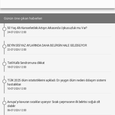
Günün öne çıkan haberleri
50 Yaş Altı Kanserlerdeki Artışın Arkasında Uykusuzluk mu Var?
24-07-2026 12:00
BEYİN SİSİ YAZ AYLARINDA DAHA BELİRGİN HALE GELEBİLİYOR
22-07-2026 12:00
Tatil Kalbi Sendromuna dikkat
18-07-2026 12:00
TÜİK 2025 ölüm istatistiklerini açıkladı: En yaygın ölüm nedeni dolaşım sistemi
hastalıkları
10-07-2026 12:00
Avrupa'yı kavuran sıcaklar uyarıyor: Sıcak çarpmasının ilk belirtisi soğuk cilt
olabilir
06-07-2026 12:00