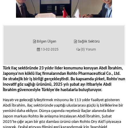
Bilgen Ülgen
Sağlık Sektörü
13-02-2025
(0) Yorum
Türk ilaç sektöründe 23 yıldır lider konumunu koruyan Abdi İbrahim,
Japonya’nın köklü ilaç firmalarından Rohto Pharmaceutical Co., Ltd.
ile stratejik bir iş birliği gerçekleştirdi. Bu kapsamda şirket, Rohto’nun
inovatif göz sağlığı ürününü, 2025 yılı şubat ayı itibariyle Abdi
İbrahim güvencesiyle Türkiye’de hastalarla buluşturuyor.
Hayatı
ve geleceği iyileştirmek misyonu ile 113 yıldır faaliyet gösteren
Abdi İbrahim, ilaç sektöründe yaptığı uluslararası güçlü iş birliklerine bir
yenisini daha ekliyor. Dünya çapında reçetesiz ilaçlar alanında lider
Japon markası Rohto ile anlaşma imzalayan Abdi İbrahim, Şubat
2025'te çığır açan bir göz damlası ürünü olan Rohto Dry Aid'i piyasaya
sürecek. Doğal gözyaşı filmini geri kazandırmak için Tearshield