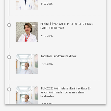
24-07-2026
İmplant tedavisinde aynı gün yeni diş mümkün
15-06-2026 12:00
Parkinson riskinde çevresel faktörler öne çıkıyor!
BEYİN SİSİ YAZ AYLARINDA DAHA BELİRGİN
15-06-2026 12:00
HALE GELEBİLİYOR
22-07-2026
Fonksiyonel Tıp Hastalığın Değil, Nedenin Peşine Düşüyor
12-06-2026 12:00
Tatil Kalbi Sendromuna dikkat
Sigara Kullanım ve Bırakma Davranışları Akademisi Ulusal Tütün
Kontrolü Kongresi’nde Yer Aldı
18-07-2026
10-06-2026 12:00
Aile ve Sosyal Hizmetler Bakanlığı koordinasyonunda Yeşilay’ın ev
sahipliğinde, “Bağımlılıklarla Mücadelede Sosyal Uyum Çalıştayı”
Gerçekleştirildi
TÜİK 2025 ölüm istatistiklerini açıkladı: En
08-06-2026 12:00
yaygın ölüm nedeni dolaşım sistemi
hastalıkları
Pankreas kanserinde umut veren gelişme: Yeni tedavi, yaşam süresini
10-07-2026
yaklaşık iki katına çıkarabilir.
05-06-2026 12:00