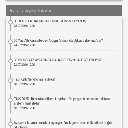
Günün öne çıkan haberleri
HEPATİTLER HAKKINDA DOĞRU BİLİNEN 11 YANLIŞ
28-07-2026 12:00
50 Yaş Altı Kanserlerdeki Artışın Arkasında Uykusuzluk mu Var?
24-07-2026 12:00
BEYİN SİSİ YAZ AYLARINDA DAHA BELİRGİN HALE GELEBİLİYOR
22-07-2026 12:00
Tatil Kalbi Sendromuna dikkat
18-07-2026 12:00
TÜİK 2025 ölüm istatistiklerini açıkladı: En yaygın ölüm nedeni dolaşım
sistemi hastalıkları
10-07-2026 12:00
Avrupa'yı kavuran sıcaklar uyarıyor: Sıcak çarpmasının ilk belirtisi soğuk
cilt olabilir