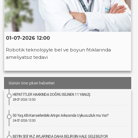
01-07-2026 12:00
Robotik teknolojiyle bel ve boyun fıtıklarında
ameliyatsız tedavi
Günün öne çıkan haberleri
HEPATİTLER HAKKINDA DOĞRU BİLİNEN 11 YANLIŞ
28-07-2026 12:00
50 Yaş Altı Kanserlerdeki Artışın Arkasında Uykusuzluk mu Var?
24-07-2026 12:00
BEYİN SİSİ YAZ AYLARINDA DAHA BELİRGİN HALE GELEBİLİYOR