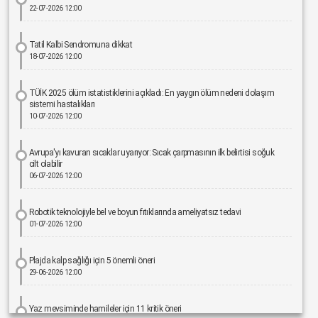
22-07-2026 12:00
Tatil Kalbi Sendromuna dikkat
18-07-2026 12:00
TÜİK 2025 ölüm istatistiklerini açıkladı: En yaygın ölüm nedeni dolaşım
sistemi hastalıkları
10-07-2026 12:00
Avrupa'yı kavuran sıcaklar uyarıyor: Sıcak çarpmasının ilk belirtisi soğuk
cilt olabilir
06-07-2026 12:00
Robotik teknolojiyle bel ve boyun fıtıklarında ameliyatsız tedavi
01-07-2026 12:00
Plajda kalp sağlığı için 5 önemli öneri
29-06-2026 12:00
Yaz mevsiminde hamileler için 11 kritik öneri