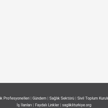
ık Profesyonelleri
|
Gündem
|
Sağlık Sektörü
|
Sivil Toplum Kurulu
İş İlanları
|
Faydalı Linkler
|
saglikliturkiye.org