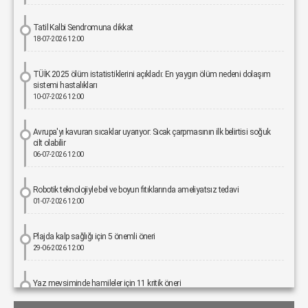
Tatil Kalbi Sendromuna dikkat
18-07-2026 12:00
TÜİK 2025 ölüm istatistiklerini açıkladı: En yaygın ölüm nedeni dolaşım
sistemi hastalıkları
10-07-2026 12:00
Avrupa'yı kavuran sıcaklar uyarıyor: Sıcak çarpmasının ilk belirtisi soğuk
cilt olabilir
06-07-2026 12:00
Robotik teknolojiyle bel ve boyun fıtıklarında ameliyatsız tedavi
01-07-2026 12:00
Plajda kalp sağlığı için 5 önemli öneri
29-06-2026 12:00
Yaz mevsiminde hamileler için 11 kritik öneri
25-06-2026 12:00