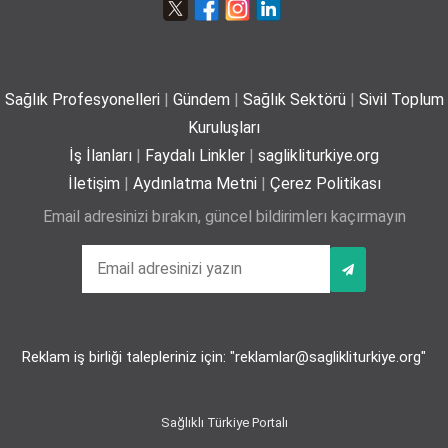
Plajda kalp sağlığı için 5 önemli öneri
29-06-2026
Sağlık Profesyonelleri
|
Gündem
|
Sağlık Sektörü
|
Sivil Toplum
Kuruluşları
İş İlanları
|
Faydalı Linkler
|
saglikliturkiye.org
İletişim
|
Aydınlatma Metni
|
Çerez Politikası
Yaz mevsiminde hamileler için 11 kritik öneri
Email adresinizi bırakın, güncel bildirimlerı kaçırmayın
25-06-2026
Kız çocuklarında idrar yolu enfeksiyonu riski
4 kata kadar artabiliyor
Reklam iş birliği talepleriniz için: "reklamlar@saglikliturkiye.org"
24-06-2026
Sağlıklı Türkiye Portalı