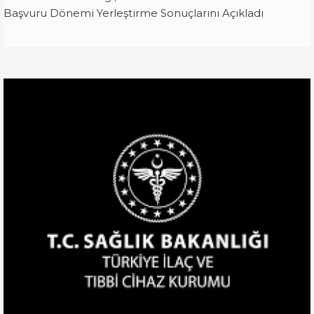
Başvuru Dönemi Yerleştirme Sonuçlarını Açıkladı