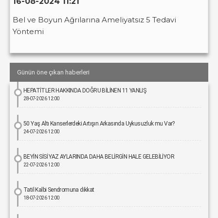
16-08-2024 11:21
Bel ve Boyun Ağrılarına Ameliyatsız 5 Tedavi
Yöntemi
Günün öne çıkan haberleri
HEPATİTLER HAKKINDA DOĞRU BİLİNEN 11 YANLIŞ
28-07-2026 12:00
50 Yaş Altı Kanserlerdeki Artışın Arkasında Uykusuzluk mu Var?
24-07-2026 12:00
BEYİN SİSİ YAZ AYLARINDA DAHA BELİRGİN HALE GELEBİLİYOR
22-07-2026 12:00
Tatil Kalbi Sendromuna dikkat
18-07-2026 12:00