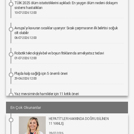
TÜİK 2025 ölüm istatistiklerini açıkladı: En yaygın ölüm nedeni dolaşım
sistemi hastalıkları
10-07-2026 12:00
Avrupa'yı kavuran sıcaklar uyarıyor: Sıcak çarpmasının ilk belirtisi soğuk
cilt olabilir
06-07-2026 12:00
Robotik teknolojiyle bel ve boyun fıtıklarında ameliyatsız tedavi
01-07-2026 12:00
Plajda kalp sağlığı için 5 önemli öneri
29-06-2026 12:00
Yaz mevsiminde hamileler için 11 kritik öneri
25-06-2026 12:00
En Çok Okunanlar
Kız çocuklarında idrar yolu enfeksiyonu riski 4 kata kadar artabiliyor
HEPATİTLER HAKKINDA DOĞRU BİLİNEN
24-06-2026 12:00
11 YANLIŞ
28-07-2026