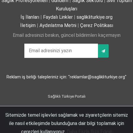
Sağlık Profesyonelleri
|
Gündem
|
Sağlık Sektörü
|
Sivil Toplum
Kuruluşları
İş İlanları
|
Faydalı Linkler
|
saglikliturkiye.org
İletişim
|
Aydınlatma Metni
|
Çerez Politikası
Yaz mevsiminde hamileler için 11 kritik öneri
Email adresinizi bırakın, güncel bildirimlerı kaçırmayın
25-06-2026
Kız çocuklarında idrar yolu enfeksiyonu riski
4 kata kadar artabiliyor
Reklam iş birliği talepleriniz için: "reklamlar@saglikliturkiye.org"
24-06-2026
Sağlıklı Türkiye Portalı
Bel Ağrıları Basit Önlemlerle Kontrol Altına
Alınabilir
Sitemizde temel işlevleri sağlamak ve ziyaretçilerin sitemiz
Esentepe Mah. Büyükdere Cad. No:102 D:63 2-A Maya Akar Şişli, İstanbul | +90
17-06-2026
ile nasıl etkileşimde bulunduğuna dair bilgi toplamak için
212 274 74 66
Sağlıklı Türkiye Portalı, Sağlıklı Hayatı Teşvik ve Sağlık Politikaları Derneği'nin
çerezleri kullanıyoruz.
Daha Fazla Bilgi Edinin