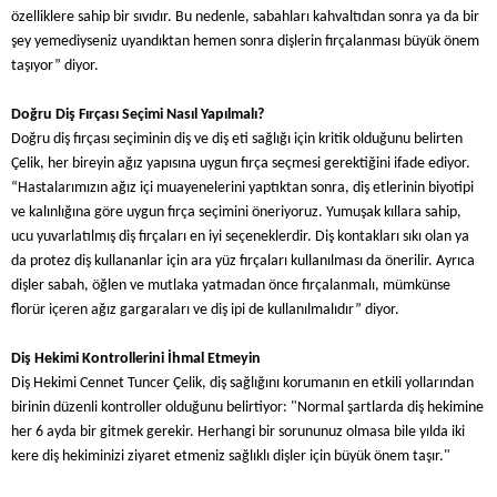
özelliklere sahip bir sıvıdır. Bu nedenle, sabahları kahvaltıdan sonra ya da bir
şey yemediyseniz uyandıktan hemen sonra dişlerin fırçalanması büyük önem
taşıyor” diyor.
Doğru Diş Fırçası Seçimi Nasıl Yapılmalı?
Doğru diş fırçası seçiminin diş ve diş eti sağlığı için kritik olduğunu belirten
Çelik, her bireyin ağız yapısına uygun fırça seçmesi gerektiğini ifade ediyor.
“Hastalarımızın ağız içi muayenelerini yaptıktan sonra, diş etlerinin biyotipi
ve kalınlığına göre uygun fırça seçimini öneriyoruz. Yumuşak kıllara sahip,
ucu yuvarlatılmış diş fırçaları en iyi seçeneklerdir. Diş kontakları sıkı olan ya
da protez diş kullananlar için ara yüz fırçaları kullanılması da önerilir. Ayrıca
dişler sabah, öğlen ve mutlaka yatmadan önce fırçalanmalı, mümkünse
florür içeren ağız gargaraları ve diş ipi de kullanılmalıdır” diyor.
Diş Hekimi Kontrollerini İhmal Etmeyin
Diş Hekimi Cennet Tuncer Çelik, diş sağlığını korumanın en etkili yollarından
birinin düzenli kontroller olduğunu belirtiyor: "Normal şartlarda diş hekimine
her 6 ayda bir gitmek gerekir. Herhangi bir sorununuz olmasa bile yılda iki
kere diş hekiminizi ziyaret etmeniz sağlıklı dişler için büyük önem taşır."