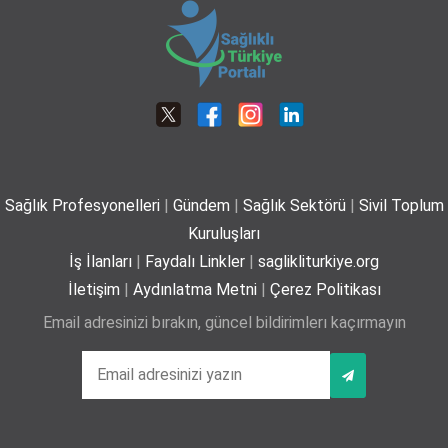
01-07-2026
Herediter Anjiyoödemde Erken Tanı ve Doğru Bilgilendirme Önem Taşıyor
16-05-2026 12:00
Plajda kalp sağlığı için 5 önemli öneri
29-06-2026
Sağlık Profesyonelleri
|
Gündem
|
Sağlık Sektörü
|
Sivil Toplum
Yaz mevsiminde hamileler için 11 kritik öneri
Kuruluşları
25-06-2026
İş İlanları
|
Faydalı Linkler
|
saglikliturkiye.org
İletişim
|
Aydınlatma Metni
|
Çerez Politikası
Email adresinizi bırakın, güncel bildirimlerı kaçırmayın
Kız çocuklarında idrar yolu enfeksiyonu riski 4 kata
kadar artabiliyor
24-06-2026