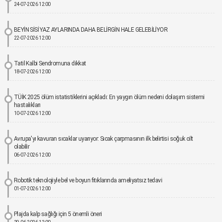
24-07-2026 12:00
BEYİN SİSİ YAZ AYLARINDA DAHA BELİRGİN HALE GELEBİLİYOR
22-07-2026 12:00
Tatil Kalbi Sendromuna dikkat
18-07-2026 12:00
TÜİK 2025 ölüm istatistiklerini açıkladı: En yaygın ölüm nedeni dolaşım sistemi
hastalıkları
10-07-2026 12:00
Avrupa'yı kavuran sıcaklar uyarıyor: Sıcak çarpmasının ilk belirtisi soğuk cilt
olabilir
06-07-2026 12:00
Robotik teknolojiyle bel ve boyun fıtıklarında ameliyatsız tedavi
01-07-2026 12:00
Plajda kalp sağlığı için 5 önemli öneri