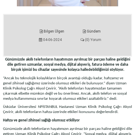
Bilgen Ülgen
Gündem
04-06-2024
(0) Yorum
Günümüzde akıllı telefonların hayatımızın ayrılmaz bir parçası haline geldiğini
dile getiren uzmanlar, sosyal medya, dijital alışveriş, fatura ödeme ve daha
birçok işimizi bu cihazlar sayesinde kolayca halledebildiğimizi söylüyor.
“Ancak bu teknolojik kolaylıkların birçok avantajı olduğu kadar, hafızamız ve
genel zihinsel sağlığımız üzerinde olumsuz etkileri de bulunuyor.” diyen Uzman
Klinik Psikolog Çağrı Akyol Çevirir,
“Akıllı telefonları hayatımızdan tamamen
çıkarmak elbette mümkün değil ve bu önerilmez. Ancak, akıllı telefon ve sosyal
medya kullanımımıza sınırlar koyarak olumsuz etkileri azaltabiliriz.” dedi.
Üsküdar Üniversitesi NPİSTANBUL Hastanesi Uzman Klinik Psikolog Çağrı Akyol
Çevirir, akıllı telefonların hafıza üzerinde etkileri konusunu değerlendirdi.
Hafıza ve genel zihinsel sağlığı olumsuz etkiliyor
Günümüzde akıllı telefonların hayatımızın ayrılmaz bir parçası haline geldiğini dile
getiren Uzman Klinik Psikolog Çağrı Akyol Çevirir, “Sosyal medya, dijital alışveriş,