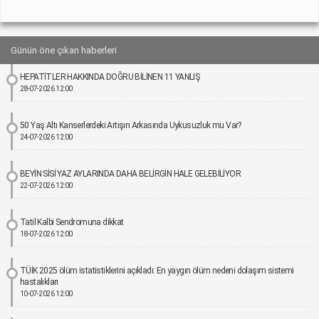
Günün öne çıkan haberleri
HEPATİTLER HAKKINDA DOĞRU BİLİNEN 11 YANLIŞ
28-07-2026 12:00
50 Yaş Altı Kanserlerdeki Artışın Arkasında Uykusuzluk mu Var?
24-07-2026 12:00
BEYİN SİSİ YAZ AYLARINDA DAHA BELİRGİN HALE GELEBİLİYOR
22-07-2026 12:00
Tatil Kalbi Sendromuna dikkat
18-07-2026 12:00
TÜİK 2025 ölüm istatistiklerini açıkladı: En yaygın ölüm nedeni dolaşım sistemi
hastalıkları
10-07-2026 12:00