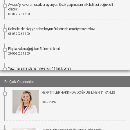
Avrupa'yı kavuran sıcaklar uyarıyor: Sıcak çarpmasının ilk belirtisi soğuk cilt
olabilir
06-07-2026 12:00
Robotik teknolojiyle bel ve boyun fıtıklarında ameliyatsız tedavi
01-07-2026 12:00
Plajda kalp sağlığı için 5 önemli öneri
29-06-2026 12:00
Yaz mevsiminde hamileler için 11 kritik öneri
25-06-2026 12:00
En Çok Okunanlar
Kız çocuklarında idrar yolu enfeksiyonu riski 4 kata kadar artabiliyor
HEPATİTLER HAKKINDA DOĞRU BİLİNEN 11 YANLIŞ
24-06-2026 12:00
28-07-2026
Bel Ağrıları Basit Önlemlerle Kontrol Altına Alınabilir
17-06-2026 12:00
Tıpta Yeni Dönemin Adı: Eş Zamanlı Kombine Cerrahiler