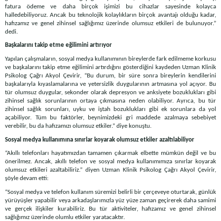
fatura ödeme ve daha birçok işimizi bu cihazlar sayesinde kolayca
halledebiliyoruz. Ancak bu teknolojik kolaylıkların birçok avantajı olduğu kadar,
hafızamız ve genel zihinsel sağlığımız üzerinde olumsuz etkileri de bulunuyor.”
dedi.
Başkalarını takip etme eğilimini artırıyor
Yapılan çalışmaların, sosyal medya kullanımının bireylerde fark edilmeme korkusu
ve başkalarını takip etme eğilimini artırdığını gösterdiğini kaydeden Uzman Klinik
Psikolog Çağrı Akyol Çevirir, “Bu durum, bir süre sonra bireylerin kendilerini
başkalarıyla kıyaslamalarına ve yetersizlik duygularının artmasına yol açıyor. Bu
tür olumsuz duygular, sekonder olarak depresyon ve anksiyete bozuklukları gibi
zihinsel sağlık sorunlarının ortaya çıkmasına neden olabiliyor. Ayrıca, bu tür
zihinsel sağlık sorunları, uyku ve iştah bozuklukları gibi ek sorunlara da yol
açabiliyor. Tüm bu faktörler, beynimizdeki gri maddede azalmaya sebebiyet
verebilir, bu da hafızamızı olumsuz etkiler.” diye konuştu.
Sosyal medya kullanımına sınırlar koyarak olumsuz etkiler azaltılabiliyor
“Akıllı telefonları hayatımızdan tamamen çıkarmak elbette mümkün değil ve bu
önerilmez. Ancak, akıllı telefon ve sosyal medya kullanımımıza sınırlar koyarak
olumsuz etkileri azaltabiliriz.” diyen Uzman Klinik Psikolog Çağrı Akyol Çevirir,
şöyle devam etti:
“Sosyal medya ve telefon kullanım süremizi belirli bir çerçeveye oturtarak, günlük
yürüyüşler yapabilir veya arkadaşlarımızla yüz yüze zaman geçirerek daha samimi
ve gerçek ilişkiler kurabiliriz. Bu tür aktiviteler, hafızamız ve genel zihinsel
sağlığımız üzerinde olumlu etkiler yaratacaktır.