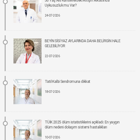
50 Yaş Altı Kanserlerdeki Artışın Arkasında
16-06-2026 12:00
Uykusuzluk mu Var?
24-07-2026
İmplant tedavisinde aynı gün yeni diş mümkün
15-06-2026 12:00
Parkinson riskinde çevresel faktörler öne çıkıyor!
BEYİN SİSİ YAZ AYLARINDA DAHA BELİRGİN HALE
15-06-2026 12:00
GELEBİLİYOR
22-07-2026
Fonksiyonel Tıp Hastalığın Değil, Nedenin Peşine Düşüyor
12-06-2026 12:00
Tatil Kalbi Sendromuna dikkat
Sigara Kullanım ve Bırakma Davranışları Akademisi Ulusal Tütün Kontrolü
Kongresi’nde Yer Aldı
18-07-2026
10-06-2026 12:00
Aile ve Sosyal Hizmetler Bakanlığı koordinasyonunda Yeşilay’ın ev sahipliğinde,
“Bağımlılıklarla Mücadelede Sosyal Uyum Çalıştayı” Gerçekleştirildi
08-06-2026 12:00
TÜİK 2025 ölüm istatistiklerini açıkladı: En yaygın
ölüm nedeni dolaşım sistemi hastalıkları
Pankreas kanserinde umut veren gelişme: Yeni tedavi, yaşam süresini yaklaşık iki
10-07-2026
katına çıkarabilir.