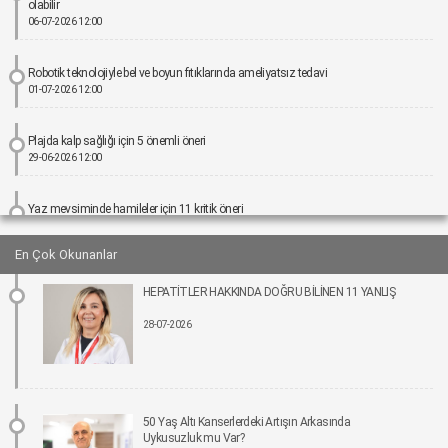
olabilir
06-07-2026 12:00
Robotik teknolojiyle bel ve boyun fıtıklarında ameliyatsız tedavi
01-07-2026 12:00
Plajda kalp sağlığı için 5 önemli öneri
29-06-2026 12:00
Yaz mevsiminde hamileler için 11 kritik öneri
25-06-2026 12:00
En Çok Okunanlar
Kız çocuklarında idrar yolu enfeksiyonu riski 4 kata kadar artabiliyor
HEPATİTLER HAKKINDA DOĞRU BİLİNEN 11 YANLIŞ
24-06-2026 12:00
28-07-2026
Bel Ağrıları Basit Önlemlerle Kontrol Altına Alınabilir
17-06-2026 12:00
Tıpta Yeni Dönemin Adı: Eş Zamanlı Kombine Cerrahiler
50 Yaş Altı Kanserlerdeki Artışın Arkasında
16-06-2026 12:00
Uykusuzluk mu Var?