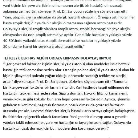
yani kişinin bir şeye alerjisinin olmamasının alerjik bir hastalığı olmayacağı
anlamına gelmediğini söyleyen Prof. Dr. Sarıçoban sözlerine şöyle devam etti:
“Yani, atopisi, alerjisi olmadan da alerjik hastalık oluşabilir. Örneğin astım olan her
hasta atopik değildir ya da bir alerjisi olmamasına rağmen astım hastasıdır.
Dolayısıyla alerjisi atopik olanlara atopik astım, atopisi herhangi bir şeye alerjisi
olmayanları da non-atopik astım diye ayrılır. Genellikle hastaların yaklaşık yüzde
40-50’sinde yatkınlık olur. Atopik dermatitte ise hastaların yaklaşık yüzde
30’unda herhangi bir şeye karşı atopi tespit edilir.”
TETİKLEYİCİLER HASTALIĞIN ORTAYA ÇIKMASINI KOLAYLAŞTIRIYOR
“
Eğer çevresel faktörler kişinin alerjisi ya da atopisi olan maddeler ise elbette ki
hastalığın tetiklenmesine neden olur. Örneğin polene alerjisi ya da atopisi olan bir
kişinin şikayetleri polenin yoğun olduğu dönemde hastalığı tetikler ve alerjisi
artar” diye konuşan Prof. Dr. Sarıçoban, sözlerine şöyle devam etti: “Bununla
birlikte çevresel faktörler bir kısmı irritandır. Yani testlerde tespit edilemese de
hastalığın tetiklenmesi neden olur. Sigara dumanı, hava kirliliği, ortamın nemi,
yemek kokusu gibi kokular bunların hepsi çevresel faktörledir. Ayrıca, işlenmiş
gıdaların tüketilmesi, bağırsak florasının bozuk olması da çevresel faktörler
arasında yer alır. Çevresel faktörler alerjik hastalıkların ortaya çıkışını kolaylaştırır.
Bu faktörler epigenetik olarak tanımlanır. Yani genetik olmayıp ama o genetik
yapıları taklit edercesine uyarır ve hastalığın ortaya çıkmasını sağlar. Dolayısıyla
hastalıktan uzak durmak için bu maddelerden korunmak gerekir.”