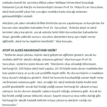
noktada önemli bir ayrıntıya dikkat çeken Yeditepe Üniversitesi Kozyatağı
Hastanesi Çocuk Alerjisi ve İmmünolojisi Uzmanı
Prof. Dr. Hülya Ercan Sarıçoban,
alerji testi pozitif çıkan her çocuğun mutlaka hasta olacağı anlamanı
gelmeyebildiğini söyledi.
Alerjiyle çok yakın olmakla birlikte birbiriyle ayrımı yapılamayan ve karıştırılan bir
kavram olan atopiden bahseden Prof. Dr. Sarıçoban, “Aslında atopi ve alerji
terimleri sıkça karıştırılır, ancak aslında farklı tıbbi durumlardan bahsederler.
Atopi, genetik yatkınlık sonucu vücudun alerjenlere karşı aşırı tepki verme
eğilimidir, alerji ise bu tepkinin kendisidir” diye konuştu.
ATOPİ VE ALERJİ ARASINDAKİ FARK NEDİR?
“Testlerde atopi çıkması, kişinin alerji geliştirme eğilimini gösterir ancak bu
mutlaka aktif bir alerjisi olduğu anlamına gelmez” diye konuşan Prof. Dr.
Sarıçoban, sözlerine şöyle devam etti: “Alerjisinin olup olmadığı bilinmeyen
herhangi bir 100 kişiye alerji testi yapılsa, 20-30 kişide teste alınan maddelerden
bazı şeylere karşı az ya da çok pozitiflik tespit edilir. Bu durum kişinin o maddeye
karşı duyarlı olduğunu gösterir. Alerji ise bununla karşılaşıldığı zaman tepki verip
verilmemesi anlamına gelir. Yani, örneğin bir alerji testinde kişide fındık testi
pozitif gözükebilir ancak kişi fındığı yediği zaman herhangi bir şikayet ortaya
çıkmıyor ise bu durum atopidir sadece duyarlı olduğu anlamına gelir. Ancak bu
kişi fındık yediği zaman döküntü oluyor, kaşıntı oluyorsa veya nefes darlığı gibi
herhangi bir alerjik hastalık belirtisi ortaya çıkıyorsa alerjinin varlığı söz
konusudur.”