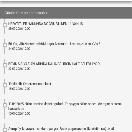
Günün öne çıkan haberleri
HEPATİTLER HAKKINDA DOĞRU BİLİNEN 11 YANLIŞ
28-07-2026 12:00
50 Yaş Altı Kanserlerdeki Artışın Arkasında Uykusuzluk mu Var?
24-07-2026 12:00
BEYİN SİSİ YAZ AYLARINDA DAHA BELİRGİN HALE GELEBİLİYOR
22-07-2026 12:00
Tatil Kalbi Sendromuna dikkat
18-07-2026 12:00
TÜİK 2025 ölüm istatistiklerini açıkladı: En yaygın ölüm nedeni dolaşım sistemi
hastalıkları
10-07-2026 12:00
Avrupa'yı kavuran sıcaklar uyarıyor: Sıcak çarpmasının ilk belirtisi soğuk cilt