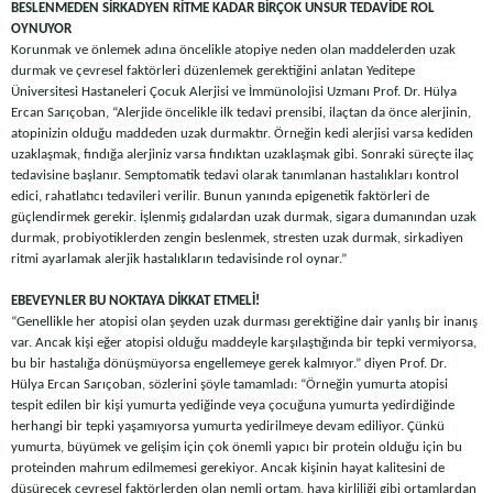
BESLENMEDEN SİRKADYEN RİTME KADAR BİRÇOK UNSUR TEDAVİDE ROL
OYNUYOR
Korunmak ve önlemek adına öncelikle atopiye neden olan maddelerden uzak
durmak ve çevresel faktörleri düzenlemek gerektiğini anlatan Yeditepe
Üniversitesi Hastaneleri Çocuk Alerjisi ve İmmünolojisi Uzmanı Prof. Dr. Hülya
Ercan Sarıçoban, “Alerjide öncelikle ilk tedavi prensibi, ilaçtan da önce alerjinin,
atopinizin olduğu maddeden uzak durmaktır. Örneğin kedi alerjisi varsa kediden
uzaklaşmak, fındığa alerjiniz varsa fındıktan uzaklaşmak gibi. Sonraki süreçte ilaç
tedavisine başlanır. Semptomatik tedavi olarak tanımlanan hastalıkları kontrol
edici, rahatlatıcı tedavileri verilir. Bunun yanında epigenetik faktörleri de
güçlendirmek gerekir. İşlenmiş gıdalardan uzak durmak, sigara dumanından uzak
durmak, probiyotiklerden zengin beslenmek, stresten uzak durmak, sirkadiyen
ritmi ayarlamak alerjik hastalıkların tedavisinde rol oynar.”
EBEVEYNLER BU NOKTAYA DİKKAT ETMELİ!
“Genellikle her atopisi olan şeyden uzak durması gerektiğine dair yanlış bir inanış
var. Ancak kişi eğer atopisi olduğu maddeyle karşılaştığında bir tepki vermiyorsa,
bu bir hastalığa dönüşmüyorsa engellemeye gerek kalmıyor.” diyen Prof. Dr.
Hülya Ercan Sarıçoban, sözlerini şöyle tamamladı: “Örneğin yumurta atopisi
tespit edilen bir kişi yumurta yediğinde veya çocuğuna yumurta yedirdiğinde
herhangi bir tepki yaşamıyorsa yumurta yedirilmeye devam ediliyor. Çünkü
yumurta, büyümek ve gelişim için çok önemli yapıcı bir protein olduğu için bu
proteinden mahrum edilmemesi gerekiyor. Ancak kişinin hayat kalitesini de
düşürecek çevresel faktörlerden olan nemli ortam, hava kirliliği gibi ortamlardan