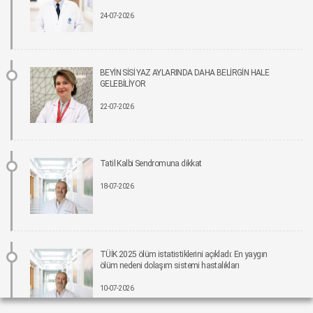
24-07-2026
İmplant tedavisinde aynı gün yeni diş mümkün
15-06-2026 12:00
Parkinson riskinde çevresel faktörler öne çıkıyor!
BEYİN SİSİ YAZ AYLARINDA DAHA BELİRGİN HALE
15-06-2026 12:00
GELEBİLİYOR
22-07-2026
Fonksiyonel Tıp Hastalığın Değil, Nedenin Peşine Düşüyor
12-06-2026 12:00
Tatil Kalbi Sendromuna dikkat
Sigara Kullanım ve Bırakma Davranışları Akademisi Ulusal Tütün Kontrolü
Kongresi’nde Yer Aldı
18-07-2026
10-06-2026 12:00
Aile ve Sosyal Hizmetler Bakanlığı koordinasyonunda Yeşilay’ın ev sahipliğinde,
“Bağımlılıklarla Mücadelede Sosyal Uyum Çalıştayı” Gerçekleştirildi
08-06-2026 12:00
TÜİK 2025 ölüm istatistiklerini açıkladı: En yaygın
ölüm nedeni dolaşım sistemi hastalıkları
Pankreas kanserinde umut veren gelişme: Yeni tedavi, yaşam süresini yaklaşık iki
10-07-2026
katına çıkarabilir.
05-06-2026 12:00