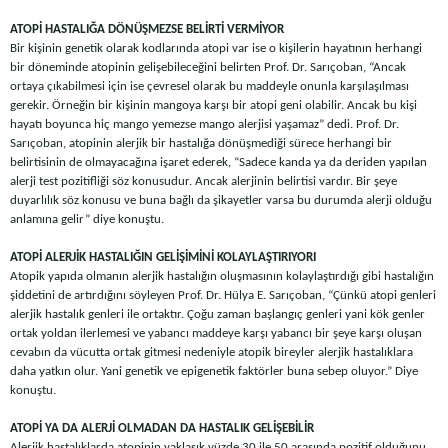
ATOPİ HASTALIĞA DÖNÜŞMEZSE BELİRTİ VERMİYOR
Bir kişinin genetik olarak kodlarında atopi var ise o kişilerin hayatının herhangi
bir döneminde atopinin gelişebileceğini belirten Prof. Dr. Sarıçoban, “Ancak
ortaya çıkabilmesi için ise çevresel olarak bu maddeyle onunla karşılaşılması
gerekir. Örneğin bir kişinin mangoya karşı bir atopi geni olabilir. Ancak bu kişi
hayatı boyunca hiç mango yemezse mango alerjisi yaşamaz” dedi. Prof. Dr.
Sarıçoban, atopinin alerjik bir hastalığa dönüşmediği sürece herhangi bir
belirtisinin de olmayacağına işaret ederek, “Sadece kanda ya da deriden yapılan
alerji test pozitifliği söz konusudur. Ancak alerjinin belirtisi vardır. Bir şeye
duyarlılık söz konusu ve buna bağlı da şikayetler varsa bu durumda alerji olduğu
anlamına gelir” diye konuştu.
ATOPİ ALERJİK HASTALIĞIN GELİŞİMİNİ KOLAYLAŞTIRIYORI
Atopik yapıda olmanın alerjik hastalığın oluşmasının kolaylaştırdığı gibi hastalığın
şiddetini de artırdığını söyleyen Prof. Dr. Hülya E. Sarıçoban, “Çünkü atopi genleri
alerjik hastalık genleri ile ortaktır. Çoğu zaman başlangıç genleri yani kök genler
ortak yoldan ilerlemesi ve yabancı maddeye karşı yabancı bir şeye karşı oluşan
cevabın da vücutta ortak gitmesi nedeniyle atopik bireyler alerjik hastalıklara
daha yatkın olur. Yani genetik ve epigenetik faktörler buna sebep oluyor.” Diye
konuştu.
ATOPİ YA DA ALERJİ OLMADAN DA HASTALIK GELİŞEBİLİR
Alerjik hastalıklarda atopinin yaklaşık yüzde 30 ile 50 arasında pozitif olduğunu,