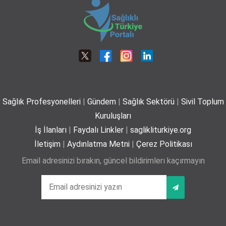
06-07-2026
Dünya Tütünsüz Günü’nde Yeni Bir Adım: Sigara Kullanım ve Bırakma
Davranışları Akademisi Çalışmalarına Başladı
21-05-2026 12:00
Robotik teknolojiyle bel ve boyun fıtıklarında
ameliyatsız tedavi
01-07-2026
Sağlık Profesyonelleri
|
Gündem
|
Sağlık Sektörü
|
Sivil Toplum
Plajda kalp sağlığı için 5 önemli öneri
Kuruluşları
29-06-2026
İş İlanları
|
Faydalı Linkler
|
saglikliturkiye.org
İletişim
|
Aydınlatma Metni
|
Çerez Politikası
Email adresinizi bırakın, güncel bildirimlerı kaçırmayın
Yaz mevsiminde hamileler için 11 kritik öneri
25-06-2026