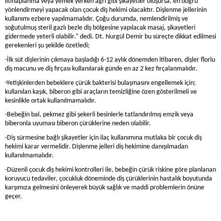
iltihaplanma veya yemek yerken ağrı gibi şikayetler oluşursa, en doğru
yönlendirmeyi yapacak olan çocuk diş hekimi olacaktır. Dişlenme jellerinin
kullanımı ezbere yapılmamalıdır. Çoğu durumda, nemlendirilmiş ve
soğutulmuş steril gazlı bezle diş bölgesine yapılacak masaj, şikayetleri
gidermede yeterli olabilir.” dedi. Dt. Nurgül Demir bu süreçte dikkat edilmesi
gerekenleri şu şekilde özetledi;
-İlk süt dişlerinin çıkmaya başladığı 6-12 aylık dönemden itibaren, dişler florlu
diş macunu ve diş fırçası kullanılarak günde en az 2 kez fırçalanmalıdır.
-Yetişkinlerden bebeklere çürük bakterisi bulaşmasını engellemek için;
kullanılan kaşık, biberon gibi araçların temizliğine özen gösterilmeli ve
kesinlikle ortak kullanılmamalıdır.
-Bebeğin bal, pekmez gibi şekerli besinlerle tatlandırılmış emzik veya
biberonla uyuması biberon çürüklerine neden olabilir.
-Diş sürmesine bağlı şikayetler için ilaç kullanımına mutlaka bir çocuk diş
hekimi karar vermelidir. Dişlenme jelleri diş hekimine danışılmadan
kullanılmamalıdır.
-Düzenli çocuk diş hekimi kontrolleri ile, bebeğin çürük riskine göre planlanan
koruyucu tedaviler, çocukluk döneminde diş çürüklerinin hastalık boyutunda
karşımıza gelmesini önleyerek büyük sağlık ve maddi problemlerin önüne
geçer.