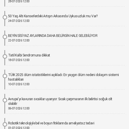
28-07-2026 12:00
50 Yaş Altı Kanserlerdeki Artışın Arkasında Uykusuzluk mu Var?
24-07-2026 12:00
BEYİN SİSİ YAZ AYLARINDA DAHA BELİRGİN HALE GELEBİLİYOR
22-07-2026 12:00
Tatil Kalbi Sendromuna dikkat
18-07-2026 12:00
TÜİK 2025 ölüm istatistiklerini açıkladı: En yaygın ölüm nedeni dolaşım sistemi
hastalıkları
10-07-2026 12:00
Avrupa'yı kavuran sıcaklar uyarıyor: Sıcak çarpmasının ilk belirtisi soğuk cilt
olabilir
06-07-2026 12:00
Robotik teknolojiyle bel ve boyun fıtıklarında ameliyatsız tedavi
01-07-2026 12:00