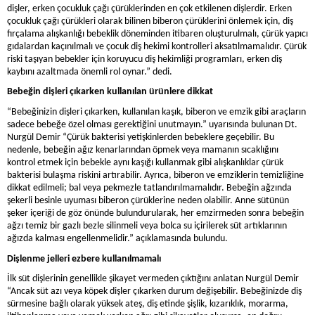
dişler, erken çocukluk çağı çürüklerinden en çok etkilenen dişlerdir. Erken
çocukluk çağı çürükleri olarak bilinen biberon çürüklerini önlemek için, diş
fırçalama alışkanlığı bebeklik döneminden itibaren oluşturulmalı, çürük yapıcı
gıdalardan kaçınılmalı ve çocuk diş hekimi kontrolleri aksatılmamalıdır. Çürük
riski taşıyan bebekler için koruyucu diş hekimliği programları, erken diş
kaybını azaltmada önemli rol oynar.” dedi.
Bebeğin dişleri çıkarken kullanılan ürünlere dikkat
“Bebeğinizin dişleri çıkarken, kullanılan kaşık, biberon ve emzik gibi araçların
sadece bebeğe özel olması gerektiğini unutmayın.” uyarısında bulunan
Dt.
Nurgül Demir
“Çürük bakterisi yetişkinlerden bebeklere geçebilir. Bu
nedenle, bebeğin ağız kenarlarından öpmek veya mamanın sıcaklığını
kontrol etmek için bebekle aynı kaşığı kullanmak gibi alışkanlıklar çürük
bakterisi bulaşma riskini artırabilir. Ayrıca, biberon ve emziklerin temizliğine
dikkat edilmeli; bal veya pekmezle tatlandırılmamalıdır. Bebeğin ağzında
şekerli besinle uyuması biberon çürüklerine neden olabilir. Anne sütünün
şeker içeriği de göz önünde bulundurularak, her emzirmeden sonra bebeğin
ağzı temiz bir gazlı bezle silinmeli veya bolca su içirilerek süt artıklarının
ağızda kalması engellenmelidir.” açıklamasında bulundu.
Dişlenme jelleri ezbere kullanılmamalı
İlk süt dişlerinin genellikle şikayet vermeden çıktığını anlatan Nurgül Demir
“Ancak süt azı veya köpek dişler çıkarken durum değişebilir. Bebeğinizde diş
sürmesine bağlı olarak yüksek ateş, diş etinde şişlik, kızarıklık, morarma,