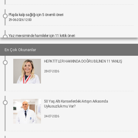
Plajda kalp sağlığı için 5 önemli öneri
29-06-2026 12:00
Yaz mevsiminde hamileler için 11 kritik öneri
25-06-2026 12:00
En Çok Okunanlar
Kız çocuklarında idrar yolu enfeksiyonu riski 4 kata kadar artabiliyor
HEPATİTLER HAKKINDA DOĞRU BİLİNEN 11 YANLIŞ
24-06-2026 12:00
28-07-2026
Bel Ağrıları Basit Önlemlerle Kontrol Altına Alınabilir
17-06-2026 12:00
Tıpta Yeni Dönemin Adı: Eş Zamanlı Kombine Cerrahiler
50 Yaş Altı Kanserlerdeki Artışın Arkasında
16-06-2026 12:00
Uykusuzluk mu Var?
24-07-2026
İmplant tedavisinde aynı gün yeni diş mümkün
15-06-2026 12:00