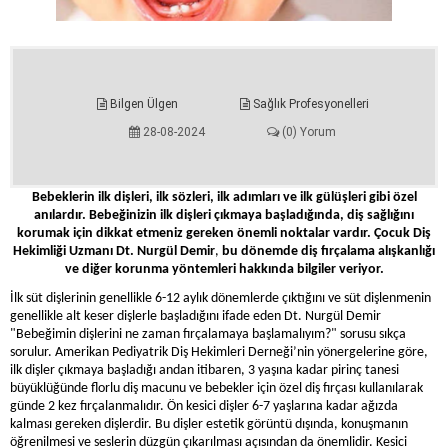
Bilgen Ülgen
Sağlık Profesyonelleri
28-08-2024
(0) Yorum
Bebeklerin ilk dişleri, ilk sözleri, ilk adımları ve ilk gülüşleri gibi özel
anılardır. Bebeğinizin ilk dişleri çıkmaya başladığında, diş sağlığını
korumak için dikkat etmeniz gereken önemli noktalar vardır.
Çocuk Diş
Hekimliği Uzmanı Dt. Nurgül Demir
,
bu dönemde diş fırçalama alışkanlığı
ve diğer korunma yöntemleri hakkında bilgiler veriyor.
İlk süt dişlerinin genellikle 6-12 aylık dönemlerde çıktığını ve süt dişlenmenin
genellikle alt keser dişlerle başladığını ifade eden Dt. Nurgül Demir
"Bebeğimin dişlerini ne zaman fırçalamaya başlamalıyım?" sorusu sıkça
sorulur. Amerikan Pediyatrik Diş Hekimleri Derneği’nin yönergelerine göre,
ilk dişler çıkmaya başladığı andan itibaren, 3 yaşına kadar pirinç tanesi
büyüklüğünde florlu diş macunu ve bebekler için özel diş fırçası kullanılarak
günde 2 kez fırçalanmalıdır. Ön kesici dişler 6-7 yaşlarına kadar ağızda
kalması gereken dişlerdir. Bu dişler estetik görüntü dışında, konuşmanın
öğrenilmesi ve seslerin düzgün çıkarılması açısından da önemlidir. Kesici