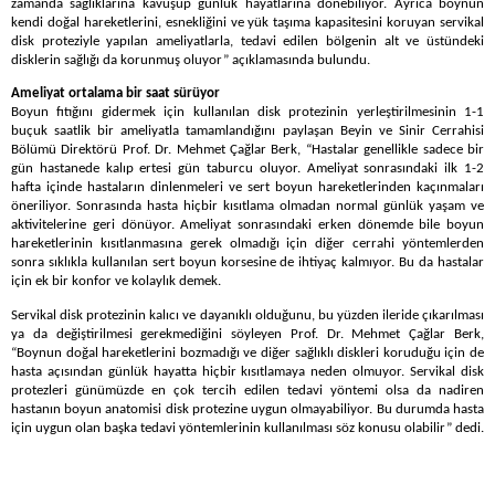
zamanda sağlıklarına kavuşup günlük hayatlarına dönebiliyor. Ayrıca boynun
kendi doğal hareketlerini, esnekliğini ve yük taşıma kapasitesini koruyan servikal
disk proteziyle yapılan ameliyatlarla, tedavi edilen bölgenin alt ve üstündeki
disklerin sağlığı da korunmuş oluyor” açıklamasında bulundu.
Ameliyat ortalama bir saat sürüyor
Boyun fıtığını gidermek için kullanılan disk protezinin yerleştirilmesinin 1-1
buçuk saatlik bir ameliyatla tamamlandığını paylaşan Beyin ve Sinir Cerrahisi
Bölümü Direktörü Prof. Dr. Mehmet Çağlar Berk, “Hastalar genellikle sadece bir
gün hastanede kalıp ertesi gün taburcu oluyor. Ameliyat sonrasındaki ilk 1-2
hafta içinde hastaların dinlenmeleri ve sert boyun hareketlerinden kaçınmaları
öneriliyor. Sonrasında hasta hiçbir kısıtlama olmadan normal günlük yaşam ve
aktivitelerine geri dönüyor. Ameliyat sonrasındaki erken dönemde bile boyun
hareketlerinin kısıtlanmasına gerek olmadığı için diğer cerrahi yöntemlerden
sonra sıklıkla kullanılan sert boyun korsesine de ihtiyaç kalmıyor. Bu da hastalar
için ek bir konfor ve kolaylık demek.
Servikal disk protezinin kalıcı ve dayanıklı olduğunu, bu yüzden ileride çıkarılması
ya da değiştirilmesi gerekmediğini söyleyen Prof. Dr. Mehmet Çağlar Berk,
“Boynun doğal hareketlerini bozmadığı ve diğer sağlıklı diskleri koruduğu için de
hasta açısından günlük hayatta hiçbir kısıtlamaya neden olmuyor. Servikal disk
protezleri günümüzde en çok tercih edilen tedavi yöntemi olsa da nadiren
hastanın boyun anatomisi disk protezine uygun olmayabiliyor. Bu durumda hasta
için uygun olan başka tedavi yöntemlerinin kullanılması söz konusu olabilir” dedi.