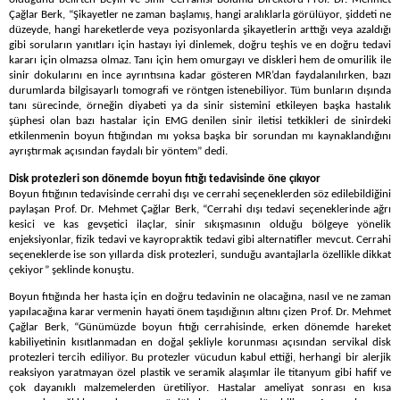
Çağlar Berk, “Şikayetler ne zaman başlamış, hangi aralıklarla görülüyor, şiddeti ne
düzeyde, hangi hareketlerde veya pozisyonlarda şikayetlerin arttığı veya azaldığı
gibi soruların yanıtları için hastayı iyi dinlemek, doğru teşhis ve en doğru tedavi
kararı için olmazsa olmaz. Tanı için hem omurgayı ve diskleri hem de omurilik ile
sinir dokularını en ince ayrıntısına kadar gösteren MR’dan faydalanılırken, bazı
durumlarda bilgisayarlı tomografi ve röntgen istenebiliyor. Tüm bunların dışında
tanı sürecinde, örneğin diyabeti ya da sinir sistemini etkileyen başka hastalık
şüphesi olan bazı hastalar için EMG denilen sinir iletisi tetkikleri de sinirdeki
etkilenmenin boyun fıtığından mı yoksa başka bir sorundan mı kaynaklandığını
ayrıştırmak açısından faydalı bir yöntem” dedi.
Disk protezleri son dönemde boyun fıtığı tedavisinde öne çıkıyor
Boyun fıtığının tedavisinde cerrahi dışı ve cerrahi seçeneklerden söz edilebildiğini
paylaşan Prof. Dr. Mehmet Çağlar Berk, “Cerrahi dışı tedavi seçeneklerinde ağrı
kesici ve kas gevşetici ilaçlar, sinir sıkışmasının olduğu bölgeye yönelik
enjeksiyonlar, fizik tedavi ve kayropraktik tedavi gibi alternatifler mevcut. Cerrahi
seçeneklerde ise son yıllarda disk protezleri, sunduğu avantajlarla özellikle dikkat
çekiyor” şeklinde konuştu.
Boyun fıtığında her hasta için en doğru tedavinin ne olacağına, nasıl ve ne zaman
yapılacağına karar vermenin hayati önem taşıdığının altını çizen Prof. Dr. Mehmet
Çağlar Berk, “Günümüzde boyun fıtığı cerrahisinde, erken dönemde hareket
kabiliyetinin kısıtlanmadan en doğal şekliyle korunması açısından servikal disk
protezleri tercih ediliyor. Bu protezler vücudun kabul ettiği, herhangi bir alerjik
reaksiyon yaratmayan özel plastik ve seramik alaşımlar ile titanyum gibi hafif ve
çok dayanıklı malzemelerden üretiliyor. Hastalar ameliyat sonrası en kısa