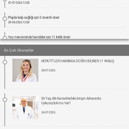
01-07-2026 12:00
Plajda kalp sağlığı için 5 önemli öneri
29-06-2026 12:00
Yaz mevsiminde hamileler için 11 kritik öneri
25-06-2026 12:00
En Çok Okunanlar
Kız çocuklarında idrar yolu enfeksiyonu riski 4 kata kadar artabiliyor
HEPATİTLER HAKKINDA DOĞRU BİLİNEN 11 YANLIŞ
24-06-2026 12:00
28-07-2026
Bel Ağrıları Basit Önlemlerle Kontrol Altına Alınabilir
17-06-2026 12:00
Tıpta Yeni Dönemin Adı: Eş Zamanlı Kombine Cerrahiler
50 Yaş Altı Kanserlerdeki Artışın Arkasında
16-06-2026 12:00
Uykusuzluk mu Var?
24-07-2026
İmplant tedavisinde aynı gün yeni diş mümkün
15-06-2026 12:00