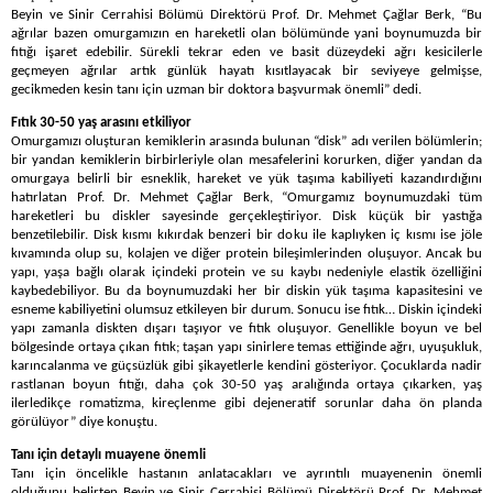
Beyin ve Sinir Cerrahisi Bölümü Direktörü Prof. Dr. Mehmet Çağlar Berk, “Bu
ağrılar bazen omurgamızın en hareketli olan bölümünde yani boynumuzda bir
fıtığı işaret edebilir. Sürekli tekrar eden ve basit düzeydeki ağrı kesicilerle
geçmeyen ağrılar artık günlük hayatı kısıtlayacak bir seviyeye gelmişse,
gecikmeden kesin tanı için uzman bir doktora başvurmak önemli” dedi.
Fıtık 30-50 yaş arasını etkiliyor
Omurgamızı oluşturan kemiklerin arasında bulunan “disk” adı verilen bölümlerin;
bir yandan kemiklerin birbirleriyle olan mesafelerini korurken, diğer yandan da
omurgaya belirli bir esneklik, hareket ve yük taşıma kabiliyeti kazandırdığını
hatırlatan Prof. Dr. Mehmet Çağlar Berk, “Omurgamız boynumuzdaki tüm
hareketleri bu diskler sayesinde gerçekleştiriyor. Disk küçük bir yastığa
benzetilebilir. Disk kısmı kıkırdak benzeri bir doku ile kaplıyken iç kısmı ise jöle
kıvamında olup su, kolajen ve diğer protein bileşimlerinden oluşuyor. Ancak bu
yapı, yaşa bağlı olarak içindeki protein ve su kaybı nedeniyle elastik özelliğini
kaybedebiliyor. Bu da boynumuzdaki her bir diskin yük taşıma kapasitesini ve
esneme kabiliyetini olumsuz etkileyen bir durum. Sonucu ise fıtık… Diskin içindeki
yapı zamanla diskten dışarı taşıyor ve fıtık oluşuyor. Genellikle boyun ve bel
bölgesinde ortaya çıkan fıtık; taşan yapı sinirlere temas ettiğinde ağrı, uyuşukluk,
karıncalanma ve güçsüzlük gibi şikayetlerle kendini gösteriyor. Çocuklarda nadir
rastlanan boyun fıtığı, daha çok 30-50 yaş aralığında ortaya çıkarken, yaş
ilerledikçe romatizma, kireçlenme gibi dejeneratif sorunlar daha ön planda
görülüyor” diye konuştu.
Tanı için detaylı muayene önemli
Tanı için öncelikle hastanın anlatacakları ve ayrıntılı muayenenin önemli
olduğunu belirten Beyin ve Sinir Cerrahisi Bölümü Direktörü Prof. Dr. Mehmet