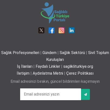
06-07-2026
Dünya Tütünsüz Günü’nde Yeni Bir Adım: Sigara Kullanım ve Bırakma
Davranışları Akademisi Çalışmalarına Başladı
21-05-2026 12:00
Robotik teknolojiyle bel ve boyun fıtıklarında
ameliyatsız tedavi
01-07-2026
Sağlık Profesyonelleri
|
Gündem
|
Sağlık Sektörü
|
Sivil Toplum
Plajda kalp sağlığı için 5 önemli öneri
Kuruluşları
29-06-2026
İş İlanları
|
Faydalı Linkler
|
saglikliturkiye.org
İletişim
|
Aydınlatma Metni
|
Çerez Politikası
Email adresinizi bırakın, güncel bildirimlerı kaçırmayın
Yaz mevsiminde hamileler için 11 kritik öneri
25-06-2026