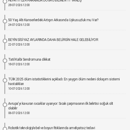
HEPATİTLER HAKKINDA DOĞRU BİLİNEN 11 YANLIŞ
28-07-2026 12:00
50 Yaş Altı Kanserlerdeki Artışın Arkasında Uykusuzluk mu Var?
24-07-2026 12:00
BEYİN SİSİ YAZ AYLARINDA DAHA BELİRGİN HALE GELEBİLİYOR
22-07-2026 12:00
Tatil Kalbi Sendromuna dikkat
18-07-2026 12:00
TÜİK 2025 ölüm istatistiklerini açıkladı: En yaygın ölüm nedeni dolaşım sistemi
hastalıkları
10-07-2026 12:00
Avrupa'yı kavuran sıcaklar uyarıyor: Sıcak çarpmasının ilk belirtisi soğuk cilt
olabilir
06-07-2026 12:00
Robotik teknolojiyle bel ve boyun fıtıklarında ameliyatsız tedavi