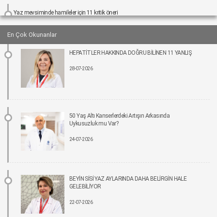
Yaz mevsiminde hamileler için 11 kritik öneri
25-06-2026 12:00
En Çok Okunanlar
Kız çocuklarında idrar yolu enfeksiyonu riski 4 kata kadar artabiliyor
HEPATİTLER HAKKINDA DOĞRU BİLİNEN 11 YANLIŞ
24-06-2026 12:00
28-07-2026
Bel Ağrıları Basit Önlemlerle Kontrol Altına Alınabilir
17-06-2026 12:00
Tıpta Yeni Dönemin Adı: Eş Zamanlı Kombine Cerrahiler
50 Yaş Altı Kanserlerdeki Artışın Arkasında
16-06-2026 12:00
Uykusuzluk mu Var?
24-07-2026
İmplant tedavisinde aynı gün yeni diş mümkün
15-06-2026 12:00
Parkinson riskinde çevresel faktörler öne çıkıyor!
BEYİN SİSİ YAZ AYLARINDA DAHA BELİRGİN HALE
15-06-2026 12:00
GELEBİLİYOR
22-07-2026
Fonksiyonel Tıp Hastalığın Değil, Nedenin Peşine Düşüyor