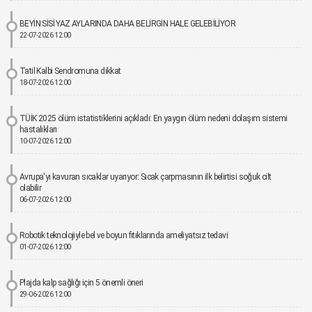
BEYİN SİSİ YAZ AYLARINDA DAHA BELİRGİN HALE GELEBİLİYOR
22-07-2026 12:00
Tatil Kalbi Sendromuna dikkat
18-07-2026 12:00
TÜİK 2025 ölüm istatistiklerini açıkladı: En yaygın ölüm nedeni dolaşım sistemi
hastalıkları
10-07-2026 12:00
Avrupa'yı kavuran sıcaklar uyarıyor: Sıcak çarpmasının ilk belirtisi soğuk cilt
olabilir
06-07-2026 12:00
Robotik teknolojiyle bel ve boyun fıtıklarında ameliyatsız tedavi
01-07-2026 12:00
Plajda kalp sağlığı için 5 önemli öneri
29-06-2026 12:00