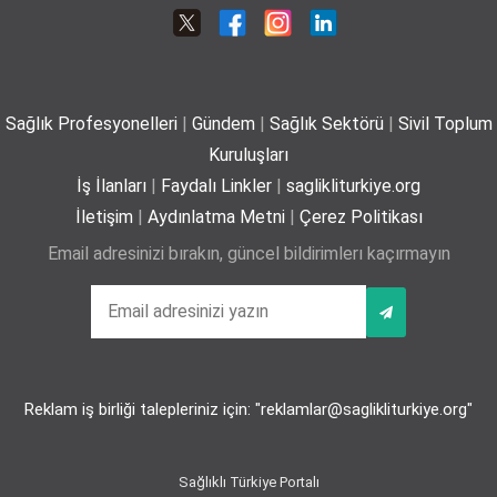
ameliyatsız tedavi
01-07-2026
Sağlık Profesyonelleri
|
Gündem
|
Sağlık Sektörü
|
Sivil Toplum
Plajda kalp sağlığı için 5 önemli öneri
Kuruluşları
29-06-2026
İş İlanları
|
Faydalı Linkler
|
saglikliturkiye.org
İletişim
|
Aydınlatma Metni
|
Çerez Politikası
Email adresinizi bırakın, güncel bildirimlerı kaçırmayın
Yaz mevsiminde hamileler için 11 kritik öneri
25-06-2026
Reklam iş birliği talepleriniz için: "reklamlar@saglikliturkiye.org"
Kız çocuklarında idrar yolu enfeksiyonu riski 4 kata
kadar artabiliyor
24-06-2026
Sağlıklı Türkiye Portalı