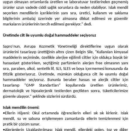
uygun olmayan ortamlarda üretilen ve laboratuvar testlerinden geçmemiş
ürünler uzun vadede ciddi sağlık sorunlara da neden olabiliyor. Islak mendil
seçerken mendillerin içeriklerinin yanı sıra, üretici, kullanım ve saklama
bilgilerinin ambalaj üzerinde yer almasına dikkat edilmesi ve güvenilir
markaların ürünlerinin tercih edilmesi gerekiyor.” dedi.
Üretimde cilt ile uyumlu doğal hammaddeler seçiyoruz
Sapro’nun, Avrupa Kozmetik Yönetmeliği direktiflerine uygun olarak
ürünlerini tasarlayıp ürettiğinin altını çizen Belgin Sile, “Kullanılan kimyasal
maddelerin seçiminde, özellikle alerjiye eğilimli ciltler için oldukça büyük bir
hassasiyet gösterirken, seçtiğimiz parfümlerin alerjen free olmasının yanı
sıra, paraben, alkol, sentetik lif, SLS, SLES ve boya içermemesi konusunda da
titizlik gösteriyoruz. Üretimde, mümkün olduğunca cilt ile uyumlu doğal
hammaddeler seçiyoruz. Bununla beraber hassas ve alerjik ciltler için
tasarlanıp “GMP Standartları” koşullarında üretilen ürünlerimiz,
dermatolojik ve hipoalerjenik testlerden geçtikten sonra, tüketicilerimize
güvenle ulaşıyor.” şeklinde sözlerini sürdürdü.
Islak mendilin önemi:
•Ellerin Hijyeni: Okul ortamında öğrencilerin elleri sık sık kirlenir. Islak
mendil, su ve sabuna erişilemeyen zamanlarda ellerin temizlenmesi için
pratik bir çözüm sunar.
•Alerjenlerin Uzaklaştırılması: Islak mendil, ellerdeki polen, toz ve diğer