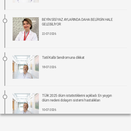
15-06-2026 12:00
Parkinson riskinde çevresel faktörler öne çıkıyor!
BEYİN SİSİ YAZ AYLARINDA DAHA BELİRGİN HALE
15-06-2026 12:00
GELEBİLİYOR
22-07-2026
Fonksiyonel Tıp Hastalığın Değil, Nedenin Peşine Düşüyor
12-06-2026 12:00
Tatil Kalbi Sendromuna dikkat
Sigara Kullanım ve Bırakma Davranışları Akademisi Ulusal Tütün Kontrolü
Kongresi’nde Yer Aldı
18-07-2026
10-06-2026 12:00
Aile ve Sosyal Hizmetler Bakanlığı koordinasyonunda Yeşilay’ın ev sahipliğinde,
“Bağımlılıklarla Mücadelede Sosyal Uyum Çalıştayı” Gerçekleştirildi
08-06-2026 12:00
TÜİK 2025 ölüm istatistiklerini açıkladı: En yaygın
ölüm nedeni dolaşım sistemi hastalıkları
Pankreas kanserinde umut veren gelişme: Yeni tedavi, yaşam süresini yaklaşık iki
10-07-2026
katına çıkarabilir.
05-06-2026 12:00