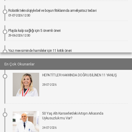
Robotik teknolojiyle bel ve boyun fıtıklarında ameliyatsız tedavi
01-07-2026 12:00
Plajda kalp sağlığı için 5 önemli öneri
29-06-2026 12:00
Yaz mevsiminde hamileler için 11 kritik öneri
25-06-2026 12:00
En Çok Okunanlar
Kız çocuklarında idrar yolu enfeksiyonu riski 4 kata kadar artabiliyor
HEPATİTLER HAKKINDA DOĞRU BİLİNEN 11 YANLIŞ
24-06-2026 12:00
28-07-2026
Bel Ağrıları Basit Önlemlerle Kontrol Altına Alınabilir
17-06-2026 12:00
Tıpta Yeni Dönemin Adı: Eş Zamanlı Kombine Cerrahiler
50 Yaş Altı Kanserlerdeki Artışın Arkasında
16-06-2026 12:00
Uykusuzluk mu Var?
24-07-2026
İmplant tedavisinde aynı gün yeni diş mümkün