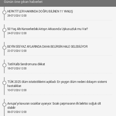
Günün öne çıkan haberleri
HEPATİTLER HAKKINDA DOĞRU BİLİNEN 11 YANLIŞ
28-07-2026 12:00
50 Yaş Altı Kanserlerdeki Artışın Arkasında Uykusuzluk mu Var?
24-07-2026 12:00
BEYİN SİSİ YAZ AYLARINDA DAHA BELİRGİN HALE GELEBİLİYOR
22-07-2026 12:00
Tatil Kalbi Sendromuna dikkat
18-07-2026 12:00
TÜİK 2025 ölüm istatistiklerini açıkladı: En yaygın ölüm nedeni dolaşım sistemi
hastalıkları
10-07-2026 12:00
Avrupa'yı kavuran sıcaklar uyarıyor: Sıcak çarpmasının ilk belirtisi soğuk cilt
olabilir
06-07-2026 12:00