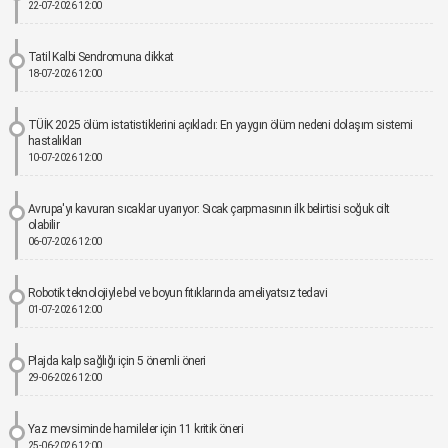
22-07-2026 12:00
Tatil Kalbi Sendromuna dikkat
18-07-2026 12:00
TÜİK 2025 ölüm istatistiklerini açıkladı: En yaygın ölüm nedeni dolaşım sistemi
hastalıkları
10-07-2026 12:00
Avrupa'yı kavuran sıcaklar uyarıyor: Sıcak çarpmasının ilk belirtisi soğuk cilt
olabilir
06-07-2026 12:00
Robotik teknolojiyle bel ve boyun fıtıklarında ameliyatsız tedavi
01-07-2026 12:00
Plajda kalp sağlığı için 5 önemli öneri
29-06-2026 12:00
Yaz mevsiminde hamileler için 11 kritik öneri
25-06-2026 12:00