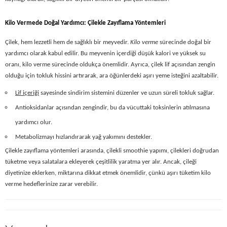
Kilo Vermede Doğal Yardımcı: Çilekle Zayıflama Yöntemleri
Çilek
, hem lezzetli hem de sağlıklı bir meyvedir.
Kilo verme
sürecinde doğal bir
yardımcı olarak kabul edilir. Bu meyvenin içerdiği
düşük kalori
ve
yüksek su
oranı
, kilo verme sürecinde oldukça önemlidir. Ayrıca, çilek lif açısından zengin
olduğu için tokluk hissini artırarak, ara öğünlerdeki aşırı yeme isteğini azaltabilir.
Lif içeriği
sayesinde sindirim sistemini düzenler ve uzun süreli tokluk sağlar.
Antioksidanlar
açısından zengindir, bu da vücuttaki toksinlerin atılmasına
yardımcı olur.
Metabolizmayı hızlandırarak yağ yakımını destekler.
Çilekle zayıflama yöntemleri arasında, çilekli smoothie yapımı, çilekleri doğrudan
tüketme veya salatalara ekleyerek çeşitlilik yaratma yer alır. Ancak, çileği
diyetinize eklerken,
miktarına dikkat etmek
önemlidir, çünkü aşırı tüketim kilo
verme hedeflerinize zarar verebilir.