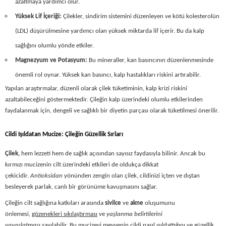
azaltmaya yardımcı olur.
Yüksek Lif İçeriği:
Çilekler, sindirim sistemini düzenleyen ve kötü kolesterolün
(LDL) düşürülmesine yardımcı olan yüksek miktarda lif içerir. Bu da kalp
sağlığını olumlu yönde etkiler.
Magnezyum ve Potasyum:
Bu mineraller, kan basıncının düzenlenmesinde
önemli rol oynar. Yüksek kan basıncı, kalp hastalıkları riskini artırabilir.
Yapılan araştırmalar, düzenli olarak çilek tüketiminin, kalp krizi riskini
azaltabileceğini göstermektedir. Çileğin kalp üzerindeki olumlu etkilerinden
faydalanmak için, dengeli ve sağlıklı bir diyetin parçası olarak tüketilmesi önerilir.
Cildi Işıldatan Mucize: Çileğin Güzellik Sırları
Çilek
,
hem lezzeti hem de sağlık açısından sayısız faydasıyla bilinir. Ancak bu
kırmızı mucizenin cilt üzerindeki etkileri de oldukça dikkat
çekicidir.
Antioksidan
yönünden zengin olan çilek, cildinizi içten ve dıştan
besleyerek parlak, canlı bir görünüme kavuşmasını sağlar.
Çileğin cilt sağlığına katkıları arasında
sivilce
ve
akne
oluşumunu
önlemesi,
gözenekleri sıkılaştırması
ve
yaşlanma belirtilerini
yavaşlatması
sayılabilir. Bu mucizevi meyvenin cildi nasıl ışıldattığını ve güzellik