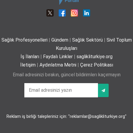
Plajda kalp sağlığı için 5 önemli öneri
29-06-2026
Sağlık Profesyonelleri
|
Gündem
|
Sağlık Sektörü
|
Sivil Toplum
Yaz mevsiminde hamileler için 11 kritik öneri
Kuruluşları
25-06-2026
İş İlanları
|
Faydalı Linkler
|
saglikliturkiye.org
İletişim
|
Aydınlatma Metni
|
Çerez Politikası
Email adresinizi bırakın, güncel bildirimlerı kaçırmayın
Kız çocuklarında idrar yolu enfeksiyonu riski 4 kata
kadar artabiliyor
24-06-2026
Reklam iş birliği talepleriniz için: "reklamlar@saglikliturkiye.org"
Bel Ağrıları Basit Önlemlerle Kontrol Altına Alınabilir
17-06-2026