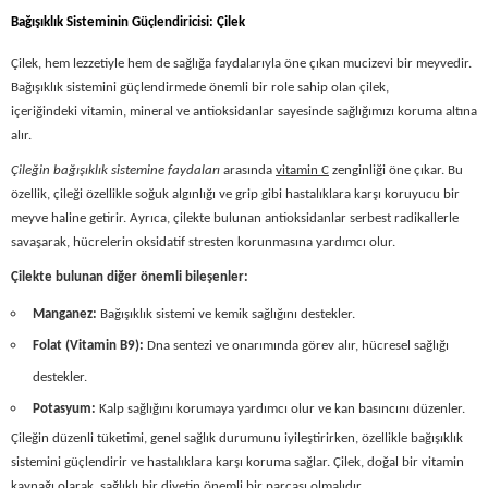
Bağışıklık Sisteminin Güçlendiricisi: Çilek
Çilek
, hem lezzetiyle hem de sağlığa faydalarıyla öne çıkan mucizevi bir meyvedir.
Bağışıklık sistemini güçlendirmede önemli bir role sahip olan çilek,
içeriğindeki
vitamin
,
mineral
ve
antioksidanlar
sayesinde sağlığımızı koruma altına
alır.
Çileğin bağışıklık sistemine faydaları
arasında
vitamin C
zenginliği öne çıkar. Bu
özellik, çileği özellikle soğuk algınlığı ve grip gibi hastalıklara karşı koruyucu bir
meyve haline getirir. Ayrıca, çilekte bulunan antioksidanlar serbest radikallerle
savaşarak, hücrelerin oksidatif stresten korunmasına yardımcı olur.
Çilekte bulunan diğer önemli bileşenler:
Manganez:
Bağışıklık sistemi ve kemik sağlığını destekler.
Folat (Vitamin B9):
Dna sentezi ve onarımında görev alır, hücresel sağlığı
destekler.
Potasyum:
Kalp sağlığını korumaya yardımcı olur ve kan basıncını düzenler.
Çileğin düzenli tüketimi, genel sağlık durumunu iyileştirirken, özellikle bağışıklık
sistemini güçlendirir ve hastalıklara karşı koruma sağlar. Çilek, doğal bir vitamin
kaynağı olarak, sağlıklı bir diyetin önemli bir parçası olmalıdır.