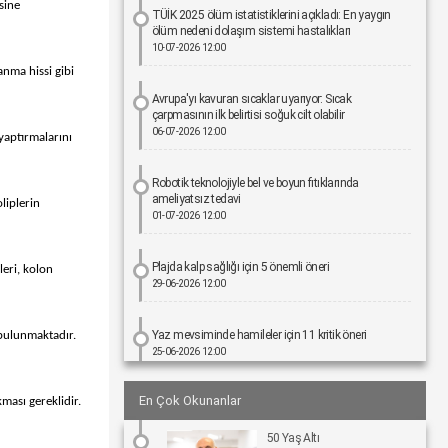
sine
TÜİK 2025 ölüm istatistiklerini açıkladı: En yaygın
ölüm nedeni dolaşım sistemi hastalıkları
10-07-2026 12:00
anma hissi gibi
Avrupa'yı kavuran sıcaklar uyarıyor: Sıcak
çarpmasının ilk belirtisi soğuk cilt olabilir
06-07-2026 12:00
yaptırmalarını
Robotik teknolojiyle bel ve boyun fıtıklarında
ameliyatsız tedavi
liplerin
01-07-2026 12:00
Plajda kalp sağlığı için 5 önemli öneri
leri, kolon
29-06-2026 12:00
Yaz mevsiminde hamileler için 11 kritik öneri
 bulunmaktadır.
25-06-2026 12:00
En Çok Okunanlar
ması gereklidir.
Kız çocuklarında idrar yolu enfeksiyonu riski 4 kata
kadar artabiliyor
24-06-2026 12:00
50 Yaş Altı