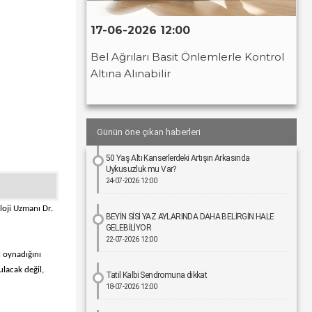
17-06-2026 12:00
Bel Ağrıları Basit Önlemlerle Kontrol
Altına Alınabilir
Günün öne çıkan haberleri
50 Yaş Altı Kanserlerdeki Artışın Arkasında
Uykusuzluk mu Var?
24-07-2026 12:00
loji Uzmanı Dr.
BEYİN SİSİ YAZ AYLARINDA DAHA BELİRGİN HALE
GELEBİLİYOR
22-07-2026 12:00
l oynadığını
ulacak değil,
Tatil Kalbi Sendromuna dikkat
18-07-2026 12:00