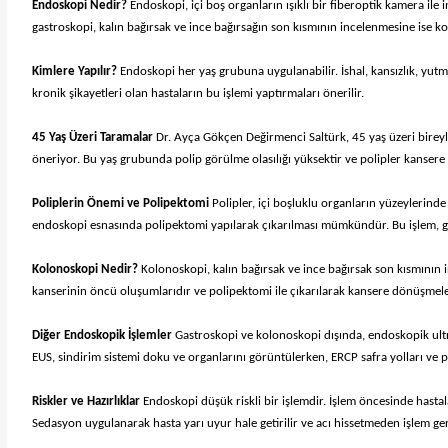
Endoskopi Nedir?
Endoskopi, içi boş organların ışıklı bir fiberoptik kamera il
gastroskopi, kalın bağırsak ve ince bağırsağın son kısmının incelenmesine ise k
Kimlere Yapılır?
Endoskopi her yaş grubuna uygulanabilir. İshal, kansızlık, yutma
kronik şikayetleri olan hastaların bu işlemi yaptırmaları önerilir.
45 Yaş Üzeri Taramalar
Dr. Ayça Gökçen Değirmenci Saltürk, 45 yaş üzeri bireyl
öneriyor. Bu yaş grubunda polip görülme olasılığı yüksektir ve polipler kansere
Poliplerin Önemi ve Polipektomi
Polipler, içi boşluklu organların yüzeylerin
endoskopi esnasında polipektomi yapılarak çıkarılması mümkündür. Bu işlem, genel
Kolonoskopi Nedir?
Kolonoskopi, kalın bağırsak ve ince bağırsak son kısmının in
kanserinin öncü oluşumlarıdır ve polipektomi ile çıkarılarak kansere dönüşmeler
Diğer Endoskopik İşlemler
Gastroskopi ve kolonoskopi dışında, endoskopik ultr
EUS, sindirim sistemi doku ve organlarını görüntülerken, ERCP safra yolları ve pa
Riskler ve Hazırlıklar
Endoskopi düşük riskli bir işlemdir. İşlem öncesinde hastal
Sedasyon uygulanarak hasta yarı uyur hale getirilir ve acı hissetmeden işlem gerç