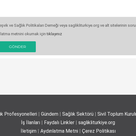
şvik ve Sağlık Politikaları Derneği veya saglikliturkiye.org ve alt sitelerinin s
nlatma metnini okumak için
tıklayınız
GÖNDER
ık Profesyonelleri
|
Gündem
|
Sağlık Sektörü
|
Sivil Toplum Kurulu
İş İlanları
|
Faydalı Linkler
|
saglikliturkiye.org
İletişim
|
Aydınlatma Metni
|
Çerez Politikası