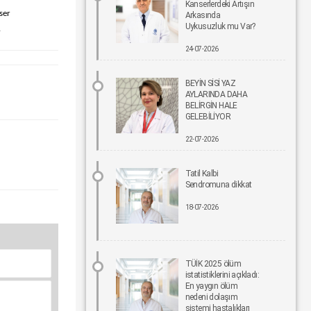
Kanserlerdeki Artışın
ser
Arkasında
Uykusuzluk mu Var?
Bel Ağrıları Basit Önlemlerle Kontrol Altına Alınabilir
.
17-06-2026 12:00
24-07-2026
Tıpta Yeni Dönemin Adı: Eş Zamanlı Kombine
BEYİN SİSİ YAZ
Cerrahiler
AYLARINDA DAHA
16-06-2026 12:00
BELİRGİN HALE
GELEBİLİYOR
İmplant tedavisinde aynı gün yeni diş mümkün
22-07-2026
15-06-2026 12:00
Tatil Kalbi
Parkinson riskinde çevresel faktörler öne çıkıyor!
Sendromuna dikkat
15-06-2026 12:00
18-07-2026
Fonksiyonel Tıp Hastalığın Değil, Nedenin Peşine
Düşüyor
12-06-2026 12:00
TÜİK 2025 ölüm
istatistiklerini açıkladı:
Sigara Kullanım ve Bırakma Davranışları
En yaygın ölüm
Akademisi Ulusal Tütün Kontrolü Kongresi’nde Yer
nedeni dolaşım
Aldı
sistemi hastalıkları