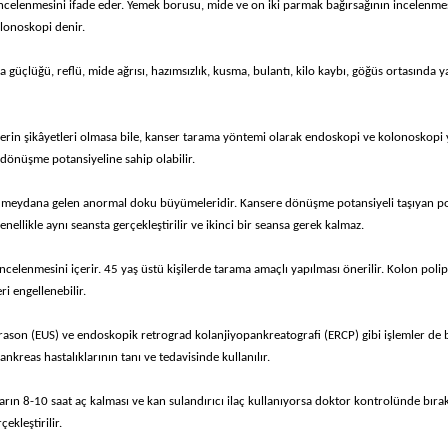
e incelenmesini ifade eder. Yemek borusu, mide ve on iki parmak bağırsağının incelenme
olonoskopi denir.
 güçlüğü, reflü, mide ağrısı, hazımsızlık, kusma, bulantı, kilo kaybı, göğüs ortasında y
erin şikâyetleri olmasa bile, kanser tarama yöntemi olarak endoskopi ve kolonoskopi 
 dönüşme potansiyeline sahip olabilir.
de meydana gelen anormal doku büyümeleridir. Kansere dönüşme potansiyeli taşıyan po
likle aynı seansta gerçekleştirilir ve ikinci bir seansa gerek kalmaz.
celenmesini içerir. 45 yaş üstü kişilerde tarama amaçlı yapılması önerilir. Kolon polip
i engellenebilir.
ason (EUS) ve endoskopik retrograd kolanjiyopankreatografi (ERCP) gibi işlemler de
nkreas hastalıklarının tanı ve tedavisinde kullanılır.
arın 8-10 saat aç kalması ve kan sulandırıcı ilaç kullanıyorsa doktor kontrolünde bırak
ekleştirilir.