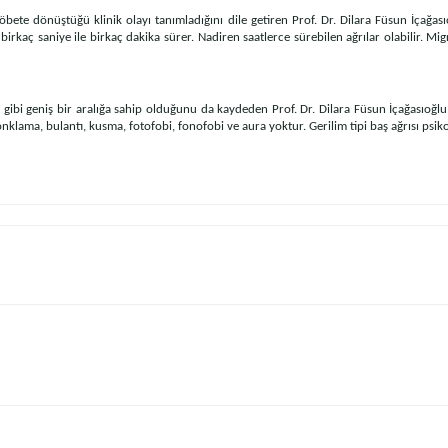
öbete dönüştüğü klinik olayı tanımladığını dile getiren Prof. Dr. Dilara Füsun İçağası
kle birkaç saniye ile birkaç dakika sürer. Nadiren saatlerce sürebilen ağrılar olabilir. Mi
gibi geniş bir aralığa sahip olduğunu da kaydeden Prof. Dr. Dilara Füsun İçağasıoğlu,
onklama, bulantı, kusma, fotofobi, fonofobi ve aura yoktur. Gerilim tipi baş ağrısı psik