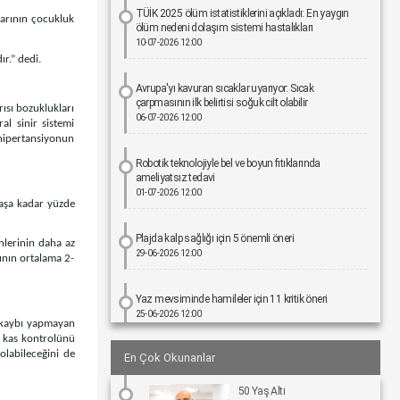
TÜİK 2025 ölüm istatistiklerini açıkladı: En yaygın
larının çocukluk
ölüm nedeni dolaşım sistemi hastalıkları
10-07-2026 12:00
r.” dedi.
Avrupa'yı kavuran sıcaklar uyarıyor: Sıcak
çarpmasının ilk belirtisi soğuk cilt olabilir
ğrısı bozuklukları
06-07-2026 12:00
al sinir sistemi
 hipertansiyonun
Robotik teknolojiyle bel ve boyun fıtıklarında
ameliyatsız tedavi
01-07-2026 12:00
yaşa kadar yüzde
Plajda kalp sağlığı için 5 önemli öneri
nlerinin daha az
29-06-2026 12:00
ının ortalama 2-
Yaz mevsiminde hamileler için 11 kritik öneri
25-06-2026 12:00
ç kaybı yapmayan
i kas kontrolünü
labileceğini de
En Çok Okunanlar
Kız çocuklarında idrar yolu enfeksiyonu riski 4 kata
kadar artabiliyor
24-06-2026 12:00
50 Yaş Altı