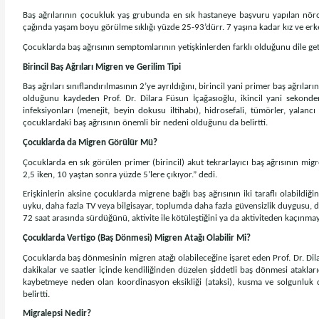
Baş ağrılarının çocukluk yaş grubunda en sık hastaneye başvuru yapılan nörol
çağında yaşam boyu görülme sıklığı yüzde 25-93’dürr. 7 yaşına kadar kız ve erkek
Çocuklarda baş ağrısının semptomlarının yetişkinlerden farklı olduğunu dile geti
Birincil Baş Ağrıları Migren ve Gerilim Tipi
Baş ağrıları sınıflandırılmasının 2’ye ayrıldığını, birincil yani primer baş ağrılar
olduğunu kaydeden Prof. Dr. Dilara Füsun İçağasıoğlu, ikincil yani sekonder 
infeksiyonları (menejit, beyin dokusu iltihabı), hidrosefali, tümörler, yala
çocuklardaki baş ağrısının önemli bir nedeni olduğunu da belirtti.
Çocuklarda da Migren Görülür Mü?
Çocuklarda en sık görülen primer (birincil) akut tekrarlayıcı baş ağrısının mi
2,5 iken, 10 yaştan sonra yüzde 5’lere çıkıyor.” dedi.
Erişkinlerin aksine çocuklarda migrene bağlı baş ağrısının iki taraflı olabildi
uyku, daha fazla TV veya bilgisayar, toplumda daha fazla güvensizlik duygusu, d
72 saat arasında sürdüğünü, aktivite ile kötüleştiğini ya da aktiviteden kaçınmay
Çocuklarda Vertigo (Baş Dönmesi) Migren Atağı Olabilir Mi?
Çocuklarda baş dönmesinin migren atağı olabileceğine işaret eden Prof. Dr. Dil
dakikalar ve saatler içinde kendiliğinden düzelen şiddetli baş dönmesi ataklar
kaybetmeye neden olan koordinasyon eksikliği (ataksi), kusma ve solgunluk 
belirtti.
Migralepsi Nedir?