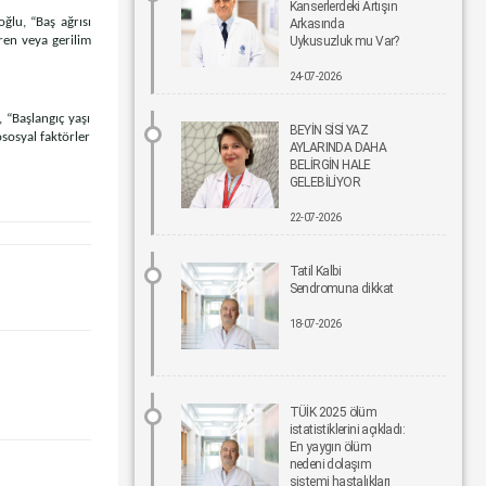
Kanserlerdeki Artışın
oğlu, “Baş ağrısı
Arkasında
gren veya gerilim
Uykusuzluk mu Var?
Bel Ağrıları Basit Önlemlerle Kontrol Altına Alınabilir
17-06-2026 12:00
24-07-2026
Tıpta Yeni Dönemin Adı: Eş Zamanlı Kombine
 “Başlangıç yaşı
BEYİN SİSİ YAZ
Cerrahiler
ososyal faktörler
AYLARINDA DAHA
16-06-2026 12:00
BELİRGİN HALE
GELEBİLİYOR
İmplant tedavisinde aynı gün yeni diş mümkün
22-07-2026
15-06-2026 12:00
Tatil Kalbi
Parkinson riskinde çevresel faktörler öne çıkıyor!
Sendromuna dikkat
15-06-2026 12:00
18-07-2026
Fonksiyonel Tıp Hastalığın Değil, Nedenin Peşine
Düşüyor
12-06-2026 12:00
TÜİK 2025 ölüm
istatistiklerini açıkladı:
Sigara Kullanım ve Bırakma Davranışları
En yaygın ölüm
Akademisi Ulusal Tütün Kontrolü Kongresi’nde Yer
nedeni dolaşım
Aldı
sistemi hastalıkları