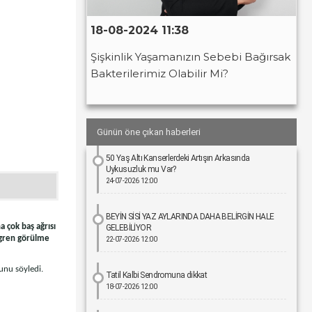
18-08-2024 11:38
Şişkinlik Yaşamanızın Sebebi Bağırsak
Bakterilerimiz Olabilir Mi?
Günün öne çıkan haberleri
50 Yaş Altı Kanserlerdeki Artışın Arkasında
Uykusuzluk mu Var?
24-07-2026 12:00
BEYİN SİSİ YAZ AYLARINDA DAHA BELİRGİN HALE
 çok baş ağrısı
GELEBİLİYOR
Migren görülme
22-07-2026 12:00
unu söyledi.
Tatil Kalbi Sendromuna dikkat
18-07-2026 12:00