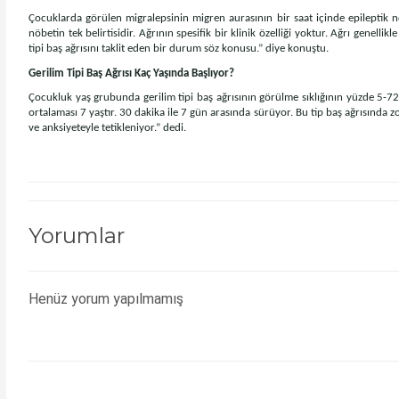
Çocuklarda görülen migralepsinin
migren aurasının bir saat içinde epileptik n
nöbetin tek belirtisidir. Ağrının spesifik bir klinik özelliği yoktur. Ağrı genelli
tipi baş ağrısını taklit eden bir durum söz konusu.” diye konuştu.
Gerilim Tipi Baş Ağrısı Kaç Yaşında Başlıyor?
Çocukluk yaş grubunda gerilim tipi baş ağrısının görülme sıklığının yüzde 5-72 
ortalaması 7 yaştır. 30 dakika ile 7 gün arasında sürüyor. Bu tip baş ağrısında z
ve anksiyeteyle tetikleniyor.” dedi.
Yorumlar
Henüz yorum yapılmamış