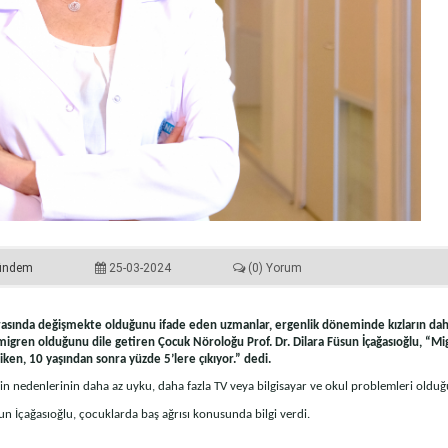
ündem
25-03-2024
(0) Yorum
arasında değişmekte olduğunu ifade eden uzmanlar, ergenlik döneminde kızların daha
ın migren olduğunu dile getiren Çocuk Nöroloğu Prof. Dr. Dilara Füsun İçağasıoğlu, “
 iken, 10 yaşından sonra yüzde 5’lere çıkıyor.” dedi.
nin nedenlerinin daha az uyku, daha fazla TV veya bilgisayar ve okul problemleri olduğ
n İçağasıoğlu, çocuklarda baş ağrısı konusunda bilgi verdi.