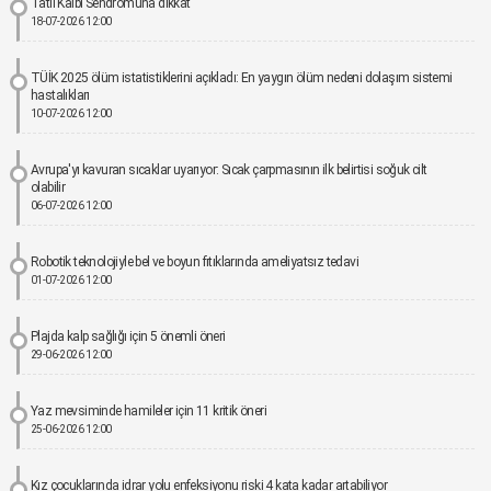
Tatil Kalbi Sendromuna dikkat
18-07-2026 12:00
TÜİK 2025 ölüm istatistiklerini açıkladı: En yaygın ölüm nedeni dolaşım sistemi
hastalıkları
10-07-2026 12:00
Avrupa'yı kavuran sıcaklar uyarıyor: Sıcak çarpmasının ilk belirtisi soğuk cilt
olabilir
06-07-2026 12:00
Robotik teknolojiyle bel ve boyun fıtıklarında ameliyatsız tedavi
01-07-2026 12:00
Plajda kalp sağlığı için 5 önemli öneri
29-06-2026 12:00
Yaz mevsiminde hamileler için 11 kritik öneri
25-06-2026 12:00
Kız çocuklarında idrar yolu enfeksiyonu riski 4 kata kadar artabiliyor