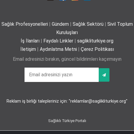
Sağlık Profesyonelleri
|
Gündem
|
Sağlık Sektörü
|
Sivil Toplum
Yaz mevsiminde hamileler için 11 kritik öneri
Kuruluşları
25-06-2026
İş İlanları
|
Faydalı Linkler
|
saglikliturkiye.org
İletişim
|
Aydınlatma Metni
|
Çerez Politikası
Email adresinizi bırakın, güncel bildirimlerı kaçırmayın
Kız çocuklarında idrar yolu enfeksiyonu riski 4 kata
kadar artabiliyor
24-06-2026
Reklam iş birliği talepleriniz için: "reklamlar@saglikliturkiye.org"
Bel Ağrıları Basit Önlemlerle Kontrol Altına Alınabilir
17-06-2026
Sağlıklı Türkiye Portalı