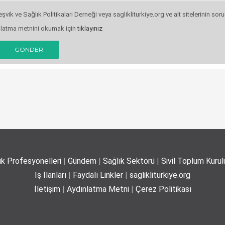
şvik ve Sağlık Politikaları Derneği veya saglikliturkiye.org ve alt sitelerinin s
nlatma metnini okumak için
tıklayınız
GÖNDER
ık Profesyonelleri
|
Gündem
|
Sağlık Sektörü
|
Sivil Toplum Kurulu
İş İlanları
|
Faydalı Linkler
|
saglikliturkiye.org
İletişim
|
Aydınlatma Metni
|
Çerez Politikası