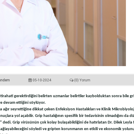
ündem
05-10-2024
(0) Yorum
tirahati gerektirdiğini belirten uzmanlar belirtiler kaybolduktan sonra bile gr
re devam ettiğini söylüyor.
aha ağır seyrettiğine dikkat çeken Enfeksiyon Hastalıkları ve Klinik Mikrobiyolo
nuçlara yol açabilir. Grip hastalığının spesifik bir tedavisinin olmadığını da 
.” dedi. Grip virüsünün çok kolay bulaşabildiğini de hatırlatan Dr. Dilek Leyl
a sağlayabileceğini söyledi ve gripten korunmanın en etkili ve ekonomik yolu