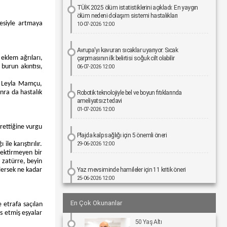
TÜİK 2025 ölüm istatistiklerini açıkladı: En yaygın
ölüm nedeni dolaşım sistemi hastalıkları
mesiyle artmaya
10-07-2026 12:00
Avrupa'yı kavuran sıcaklar uyarıyor: Sıcak
 eklem ağrıları,
çarpmasının ilk belirtisi soğuk cilt olabilir
 burun akıntısı,
06-07-2026 12:00
ek Leyla Mamçu,
onra da hastalık
Robotik teknolojiyle bel ve boyun fıtıklarında
ameliyatsız tedavi
01-07-2026 12:00
yrettiğine vurgu
Plajda kalp sağlığı için 5 önemli öneri
le karıştırılır.
29-06-2026 12:00
erektirmeyen bir
ı, zatürre, beyin
klersek ne kadar
Yaz mevsiminde hamileler için 11 kritik öneri
25-06-2026 12:00
En Çok Okunanlar
e etrafa saçılan
Kız çocuklarında idrar yolu enfeksiyonu riski 4 kata
kadar artabiliyor
as etmiş eşyalar
24-06-2026 12:00
50 Yaş Altı