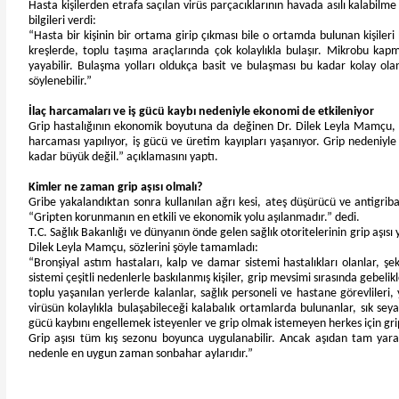
Hasta kişilerden etrafa saçılan virüs parçacıklarının havada asılı kalabilm
bilgileri verdi:
“Hasta bir kişinin bir ortama girip çıkması bile o ortamda bulunan kişileri 
kreşlerde, toplu taşıma araçlarında çok kolaylıkla bulaşır. Mikrobu kapm
yayabilir. Bulaşma yolları oldukça basit ve bulaşması bu kadar kolay ola
söylenebilir.”
İlaç harcamaları ve iş gücü kaybı nedeniyle ekonomi de etkileniyor
Grip hastalığının ekonomik boyutuna da değinen Dr. Dilek Leyla Mamçu, “Ül
harcaması yapılıyor, iş gücü ve üretim kayıpları yaşanıyor. Grip nedeniyle 
kadar büyük değil.” açıklamasını yaptı.
Kimler ne zaman grip aşısı olmalı?
Gribe yakalandıktan sonra kullanılan ağrı kesi, ateş düşürücü ve antigrib
“Gripten korunmanın en etkili ve ekonomik yolu aşılanmadır.” dedi.
T.C. Sağlık Bakanlığı ve dünyanın önde gelen sağlık otoritelerinin grip aşısı
Dilek Leyla Mamçu, sözlerini şöyle tamamladı:
“Bronşiyal astım hastaları, kalp ve damar sistemi hastalıkları olanlar, şeke
sistemi çeşitli nedenlerle baskılanmış kişiler, grip mevsimi sırasında gebelik
toplu yaşanılan yerlerde kalanlar, sağlık personeli ve hastane görevlileri, 
virüsün kolaylıkla bulaşabileceği kalabalık ortamlarda bulunanlar, sık seyah
gücü kaybını engellemek isteyenler ve grip olmak istemeyen herkes için gri
Grip aşısı tüm kış sezonu boyunca uygulanabilir. Ancak aşıdan tam yara
nedenle en uygun zaman sonbahar aylarıdır.”