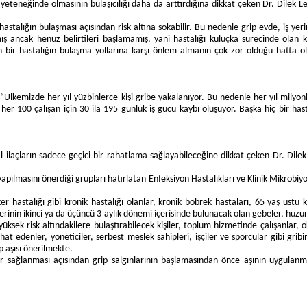
e yeteneğinde olmasının bulaşıcılığı daha da arttırdığına dikkat çeken Dr. Dilek
hastalığın bulaşması açısından risk altına sokabilir. Bu nedenle grip evde, iş yer
ış ancak henüz belirtileri başlamamış, yani hastalığı kuluçka sürecinde olan ki
n bir hastalığın bulaşma yollarına karşı önlem almanın çok zor olduğu hatta o
kemizde her yıl yüzbinlerce kişi gribe yakalanıyor. Bu nedenle her yıl milyonlar
her 100 çalışan için 30 ila 195 günlük iş gücü kaybı oluşuyor. Başka hiç bir hast
al ilaçların sadece geçici bir rahatlama sağlayabileceğine dikkat çeken Dr. Dil
 yapılmasını önerdiği grupları hatırlatan Enfeksiyon Hastalıkları ve Klinik Mikrobiy
r hastalığı gibi kronik hastalığı olanlar, kronik böbrek hastaları, 65 yaş üstü kiş
lerinin ikinci ya da üçüncü 3 aylık dönemi içerisinde bulunacak olan gebeler, huzure
yüksek risk altındakilere bulaştırabilecek kişiler, toplum hizmetinde çalışanlar, o
at edenler, yöneticiler, serbest meslek sahipleri, işçiler ve sporcular gibi gribi
p aşısı önerilmekte.
r sağlanması açısından grip salgınlarının başlamasından önce aşının uygulanm