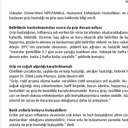
o
Üsküdar Üniversitesi NPİSTANBUL Hastanesi Enfeksiyon Hastalıkları ve 
başlayan grip hastalığı ve grip aşısı hakkında bilgi verdi.
Belirtilerin kaybolmasından sonra da grip devam ediyor
Grip hastalığının, Influenza adı verilen bir virüs tarafından oluşturulduğun
halsizlik, bitkinlik, titreme, baş ağrısı ve kuru öksürük gibi belirtiler il
hapşırma, gözlerin akması ve kanlanması gibi belirtiler eklenir ve bazı vakal
Ateşin 39°C’nin üzerinde olmasının, şiddetli kas ağrıları ve halsizlik 
“Hastalar genellikle 3-7 gün arası yatağa mahkum olur. Yaklaşık bir hafta i
devam eder, hatta 2 hafta kadar sürebilir.” şeklinde konuştu.
Grip ve soğuk algınlığı karıştırılmamalı
Özellikle çocuklarda, yaşlılarda ve kalp hastalığı, akciğer hastalığı, böbrek h
yapan Dr. Dilek Leyla Mamçu, şöyle devam etti:
“Grip, riskli grupta ölüme kadar varabilen ciddi sonuçlara yol açabilir. Bu ka
Soğuk algınlığı ateş yükselmeden, hafif kırgınlık, burun akıntısı, hapşırma g
hastalıktır ve grip ile kesinlikle karıştırılmamalıdır. Ayrıca grip, özellikle 
zarı ve beyin dokusu enfeksiyonları gibi komplikasyonlara neden olabilir. Sö
önemli bir sorun ile karşı karşıya olduğumuz daha iyi anlaşılıyor.”
Basit yollarla kolayca bulaşabiliyor
Gribe yol açan Influenza virüsünün çok kolay ve hızlı bulaştığının altını ç
damlacıklar olduğunu söyleyebiliriz. Hava yolu ile bulaşmanın yanında hasta 
yoluyla da grip hastalığı bulaşabilir.” dedi.