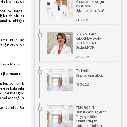
 Leyla Mamçu, şu
Kanserlerdeki Artışın
Arkasında
Uykusuzluk mu Var?
Bel Ağrıları Basit Önlemlerle Kontrol Altına Alınabilir
inde, okullarda,
şiler de virüsü
17-06-2026 12:00
24-07-2026
lanaksız olduğu
Tıpta Yeni Dönemin Adı: Eş Zamanlı Kombine
BEYİN SİSİ YAZ
Cerrahiler
AYLARINDA DAHA
16-06-2026 12:00
ca liralık ilaç
BELİRGİN HALE
alığın etkisi bu
GELEBİLİYOR
İmplant tedavisinde aynı gün yeni diş mümkün
22-07-2026
15-06-2026 12:00
ek Leyla Mamçu,
Tatil Kalbi
Parkinson riskinde çevresel faktörler öne çıkıyor!
oloji Uzmanı Dr.
Sendromuna dikkat
15-06-2026 12:00
iler, bağışıklık
18-07-2026
vi ve kışla gibi
Fonksiyonel Tıp Hastalığın Değil, Nedenin Peşine
kul ve kreş gibi
Düşüyor
n yol açacağı iş
12-06-2026 12:00
ası gerekir. Bu
TÜİK 2025 ölüm
istatistiklerini açıkladı:
Sigara Kullanım ve Bırakma Davranışları
En yaygın ölüm
Akademisi Ulusal Tütün Kontrolü Kongresi’nde Yer
nedeni dolaşım
Aldı
sistemi hastalıkları