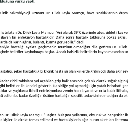
lduğuna vurgu yaptı.
Klinik Mikrobiyoloji Uzmanı Dr. Dilek Leyla Mamçu, hava sıcaklıklarının düş
u hatırlatan Dr. Dilek Leyla Mamçu, “Ani olarak 39°C üzerinde ateş, şiddetli kas ve
e başlayan bir enfeksiyon hastalığıdır. Daha sonra hastalık tablosuna boğaz ağrısı,
arda da karın ağrısı, bulantı, kusma görülebilir.” dedi.
nedeniyle hastalığı ayakta geçirmenin mümkün olmadığını dile getiren Dr. Dil
çinde belirtiler kaybolmaya başlar. Ancak halsizlik belirtilerin kaybolmasından s
astalığı, şeker hastalığı gibi kronik hastalığı olan kişilerde gribin çok daha ağır se
dar ciddi tablolara yol açabilen grip halk arasında çok sık olarak soğuk algınlığı i
ibi belirtiler ile kendini gösterir. Halsizliğe yol açmadığı için yatak istirahati g
çocuklar ve yaşlılarda ikincil enfeksiyonlara zemin hazırlayarak ve orta kulak iltihab
zü edilen bu kadar özelliğin üstüne hastalığın spesifik tedavisinin olmadığını da e
izen Dr. Dilek Leyla Mamçu, “Başlıca bulaşma yollarının, öksürük ve hapşırıklar il
kişiler ile direkt temas edilmesi ve hasta kişilerin ağız-burun akıntıları ile tem