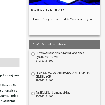
18-10-2024 08:03
Ekran Bağımlılığı Cildi Yaşlandırıyor
Günün öne çıkan haberleri
50 Yaş Altı Kanserlerdeki Artışın Arkasında
Uykusuzluk mu Var?
24-07-2026 12:00
BEYİN SİSİ YAZ AYLARINDA DAHA BELİRGİN HALE
ip hastalığının
GELEBİLİYOR
22-07-2026 12:00
ji Uzmanı Dr.
düşünürsek ne
Tatil Kalbi Sendromuna dikkat
a Mamçu, gribe
18-07-2026 12:00
nun aşılanma