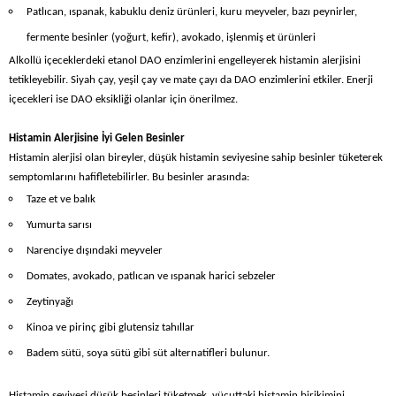
Patlıcan, ıspanak, kabuklu deniz ürünleri, kuru meyveler, bazı peynirler,
fermente besinler (yoğurt, kefir), avokado, işlenmiş et ürünleri
Alkollü içeceklerdeki etanol DAO enzimlerini engelleyerek histamin alerjisini
tetikleyebilir. Siyah çay, yeşil çay ve mate çayı da DAO enzimlerini etkiler. Enerji
içecekleri ise DAO eksikliği olanlar için önerilmez.
Histamin Alerjisine İyi Gelen Besinler
Histamin alerjisi olan bireyler, düşük histamin seviyesine sahip besinler tüketerek
semptomlarını hafifletebilirler. Bu besinler arasında:
Taze et ve balık
Yumurta sarısı
Narenciye dışındaki meyveler
Domates, avokado, patlıcan ve ıspanak harici sebzeler
Zeytinyağı
Kinoa ve pirinç gibi glutensiz tahıllar
Badem sütü, soya sütü gibi süt alternatifleri bulunur.
Histamin seviyesi düşük besinleri tüketmek, vücuttaki histamin birikimini