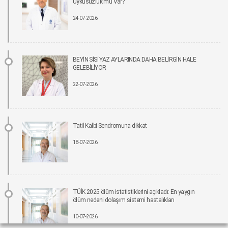
Uykusuzluk mu Var?
24-07-2026
İmplant tedavisinde aynı gün yeni diş mümkün
15-06-2026 12:00
Parkinson riskinde çevresel faktörler öne çıkıyor!
BEYİN SİSİ YAZ AYLARINDA DAHA BELİRGİN HALE
15-06-2026 12:00
GELEBİLİYOR
22-07-2026
Fonksiyonel Tıp Hastalığın Değil, Nedenin Peşine Düşüyor
12-06-2026 12:00
Tatil Kalbi Sendromuna dikkat
Sigara Kullanım ve Bırakma Davranışları Akademisi Ulusal Tütün Kontrolü
Kongresi’nde Yer Aldı
18-07-2026
10-06-2026 12:00
Aile ve Sosyal Hizmetler Bakanlığı koordinasyonunda Yeşilay’ın ev sahipliğinde,
“Bağımlılıklarla Mücadelede Sosyal Uyum Çalıştayı” Gerçekleştirildi
08-06-2026 12:00
TÜİK 2025 ölüm istatistiklerini açıkladı: En yaygın
ölüm nedeni dolaşım sistemi hastalıkları
Pankreas kanserinde umut veren gelişme: Yeni tedavi, yaşam süresini yaklaşık iki
10-07-2026
katına çıkarabilir.