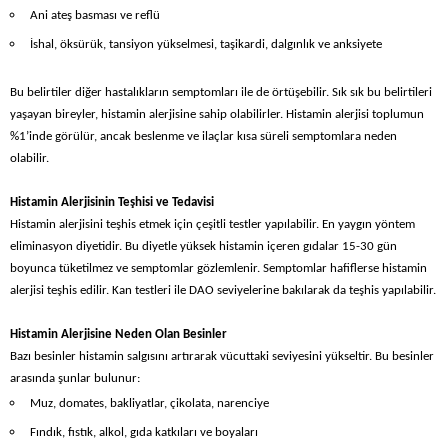
Ani ateş basması ve reflü
İshal, öksürük, tansiyon yükselmesi, taşikardi, dalgınlık ve anksiyete
Bu belirtiler diğer hastalıkların semptomları ile de örtüşebilir. Sık sık bu belirtileri
yaşayan bireyler, histamin alerjisine sahip olabilirler. Histamin alerjisi toplumun
%1’inde görülür, ancak beslenme ve ilaçlar kısa süreli semptomlara neden
olabilir.
Histamin Alerjisinin Teşhisi ve Tedavisi
Histamin alerjisini teşhis etmek için çeşitli testler yapılabilir. En yaygın yöntem
eliminasyon diyetidir. Bu diyetle yüksek histamin içeren gıdalar 15-30 gün
boyunca tüketilmez ve semptomlar gözlemlenir. Semptomlar hafiflerse histamin
alerjisi teşhis edilir. Kan testleri ile DAO seviyelerine bakılarak da teşhis yapılabilir.
Histamin Alerjisine Neden Olan Besinler
Bazı besinler histamin salgısını artırarak vücuttaki seviyesini yükseltir. Bu besinler
arasında şunlar bulunur:
Muz, domates, bakliyatlar, çikolata, narenciye
Fındık, fıstık, alkol, gıda katkıları ve boyaları