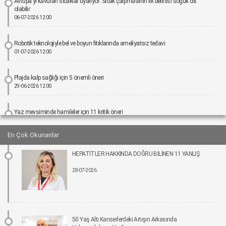
Avrupa'yı kavuran sıcaklar uyarıyor: Sıcak çarpmasının ilk belirtisi soğuk cilt
olabilir
06-07-2026 12:00
Robotik teknolojiyle bel ve boyun fıtıklarında ameliyatsız tedavi
01-07-2026 12:00
Plajda kalp sağlığı için 5 önemli öneri
29-06-2026 12:00
Yaz mevsiminde hamileler için 11 kritik öneri
25-06-2026 12:00
En Çok Okunanlar
Kız çocuklarında idrar yolu enfeksiyonu riski 4 kata kadar artabiliyor
HEPATİTLER HAKKINDA DOĞRU BİLİNEN 11 YANLIŞ
24-06-2026 12:00
28-07-2026
Bel Ağrıları Basit Önlemlerle Kontrol Altına Alınabilir
17-06-2026 12:00
Tıpta Yeni Dönemin Adı: Eş Zamanlı Kombine Cerrahiler
50 Yaş Altı Kanserlerdeki Artışın Arkasında
16-06-2026 12:00