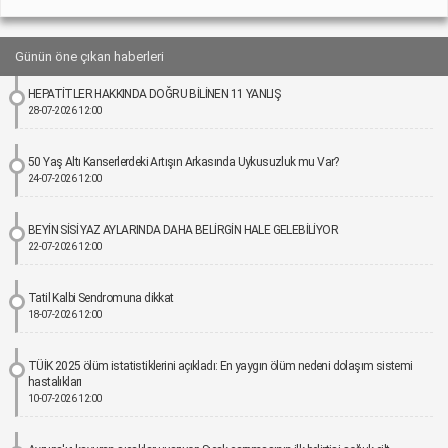
Günün öne çıkan haberleri
HEPATİTLER HAKKINDA DOĞRU BİLİNEN 11 YANLIŞ
28-07-2026 12:00
50 Yaş Altı Kanserlerdeki Artışın Arkasında Uykusuzluk mu Var?
24-07-2026 12:00
BEYİN SİSİ YAZ AYLARINDA DAHA BELİRGİN HALE GELEBİLİYOR
22-07-2026 12:00
Tatil Kalbi Sendromuna dikkat
18-07-2026 12:00
TÜİK 2025 ölüm istatistiklerini açıkladı: En yaygın ölüm nedeni dolaşım sistemi
hastalıkları
10-07-2026 12:00