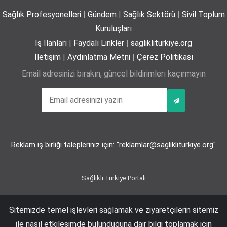
Sağlık Profesyonelleri
|
Gündem
|
Sağlık Sektörü
|
Sivil Toplum
Plajda kalp sağlığı için 5 önemli öneri
Kuruluşları
29-06-2026
İş İlanları
|
Faydalı Linkler
|
saglikliturkiye.org
İletişim
|
Aydınlatma Metni
|
Çerez Politikası
Email adresinizi bırakın, güncel bildirimlerı kaçırmayın
Yaz mevsiminde hamileler için 11 kritik öneri
25-06-2026
Reklam iş birliği talepleriniz için: "reklamlar@saglikliturkiye.org"
Kız çocuklarında idrar yolu enfeksiyonu riski 4 kata
kadar artabiliyor
24-06-2026
Sağlıklı Türkiye Portalı
Sitemizde temel işlevleri sağlamak ve ziyaretçilerin sitemiz
Esentepe Mah. Büyükdere Cad. No:102 D:63 2-A Maya Akar Şişli, İstanbul | +90
Bel Ağrıları Basit Önlemlerle Kontrol Altına Alınabilir
ile nasıl etkileşimde bulunduğuna dair bilgi toplamak için
212 274 74 66