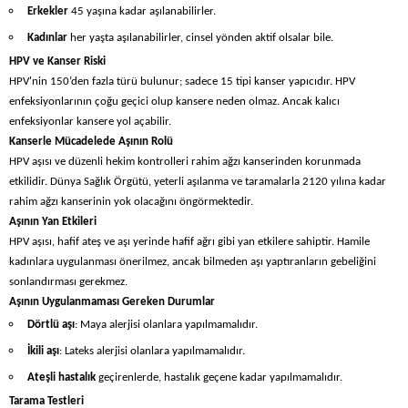
Erkekler
45 yaşına kadar aşılanabilirler.
Kadınlar
her yaşta aşılanabilirler, cinsel yönden aktif olsalar bile.
HPV ve Kanser Riski
HPV'nin 150’den fazla türü bulunur; sadece 15 tipi kanser yapıcıdır. HPV
enfeksiyonlarının çoğu geçici olup kansere neden olmaz. Ancak kalıcı
enfeksiyonlar kansere yol açabilir.
Kanserle Mücadelede Aşının Rolü
HPV aşısı ve düzenli hekim kontrolleri rahim ağzı kanserinden korunmada
etkilidir. Dünya Sağlık Örgütü, yeterli aşılanma ve taramalarla 2120 yılına kadar
rahim ağzı kanserinin yok olacağını öngörmektedir.
Aşının Yan Etkileri
HPV aşısı, hafif ateş ve aşı yerinde hafif ağrı gibi yan etkilere sahiptir. Hamile
kadınlara uygulanması önerilmez, ancak bilmeden aşı yaptıranların gebeliğini
sonlandırması gerekmez.
Aşının Uygulanmaması Gereken Durumlar
Dörtlü aşı
: Maya alerjisi olanlara yapılmamalıdır.
İkili aşı
: Lateks alerjisi olanlara yapılmamalıdır.
Ateşli hastalık
geçirenlerde, hastalık geçene kadar yapılmamalıdır.
Tarama Testleri