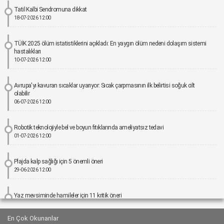
Tatil Kalbi Sendromuna dikkat
18-07-2026 12:00
TÜİK 2025 ölüm istatistiklerini açıkladı: En yaygın ölüm nedeni dolaşım sistemi
hastalıkları
10-07-2026 12:00
Avrupa'yı kavuran sıcaklar uyarıyor: Sıcak çarpmasının ilk belirtisi soğuk cilt
olabilir
06-07-2026 12:00
Robotik teknolojiyle bel ve boyun fıtıklarında ameliyatsız tedavi
01-07-2026 12:00
Plajda kalp sağlığı için 5 önemli öneri
29-06-2026 12:00
Yaz mevsiminde hamileler için 11 kritik öneri
25-06-2026 12:00
En Çok Okunanlar