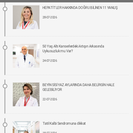
Kız çocuklarında idrar yolu enfeksiyonu riski 4 kata kadar artabiliyor
HEPATİTLER HAKKINDA DOĞRU BİLİNEN 11 YANLIŞ
24-06-2026 12:00
28-07-2026
Bel Ağrıları Basit Önlemlerle Kontrol Altına Alınabilir
17-06-2026 12:00
Tıpta Yeni Dönemin Adı: Eş Zamanlı Kombine Cerrahiler
50 Yaş Altı Kanserlerdeki Artışın Arkasında
16-06-2026 12:00
Uykusuzluk mu Var?
24-07-2026
İmplant tedavisinde aynı gün yeni diş mümkün
15-06-2026 12:00
Parkinson riskinde çevresel faktörler öne çıkıyor!
BEYİN SİSİ YAZ AYLARINDA DAHA BELİRGİN HALE
15-06-2026 12:00
GELEBİLİYOR
22-07-2026
Fonksiyonel Tıp Hastalığın Değil, Nedenin Peşine Düşüyor
12-06-2026 12:00
Tatil Kalbi Sendromuna dikkat
Sigara Kullanım ve Bırakma Davranışları Akademisi Ulusal Tütün Kontrolü
Kongresi’nde Yer Aldı