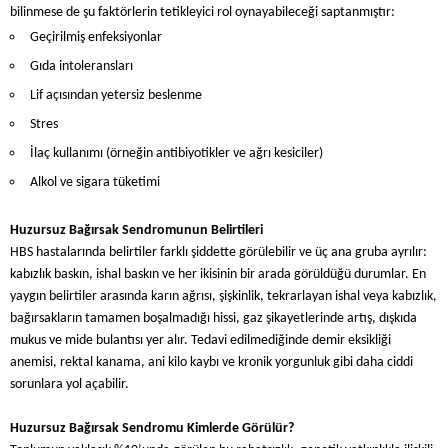
bilinmese de şu faktörlerin tetikleyici rol oynayabileceği saptanmıştır:
Geçirilmiş enfeksiyonlar
Gıda intoleransları
Lif açısından yetersiz beslenme
Stres
İlaç kullanımı (örneğin antibiyotikler ve ağrı kesiciler)
Alkol ve sigara tüketimi
Huzursuz Bağırsak Sendromunun Belirtileri
HBS hastalarında belirtiler farklı şiddette görülebilir ve üç ana gruba ayrılır:
kabızlık baskın, ishal baskın ve her ikisinin bir arada görüldüğü durumlar. En
yaygın belirtiler arasında karın ağrısı, şişkinlik, tekrarlayan ishal veya kabızlık,
bağırsakların tamamen boşalmadığı hissi, gaz şikayetlerinde artış, dışkıda
mukus ve mide bulantısı yer alır. Tedavi edilmediğinde demir eksikliği
anemisi, rektal kanama, ani kilo kaybı ve kronik yorgunluk gibi daha ciddi
sorunlara yol açabilir.
Huzursuz Bağırsak Sendromu Kimlerde Görülür?