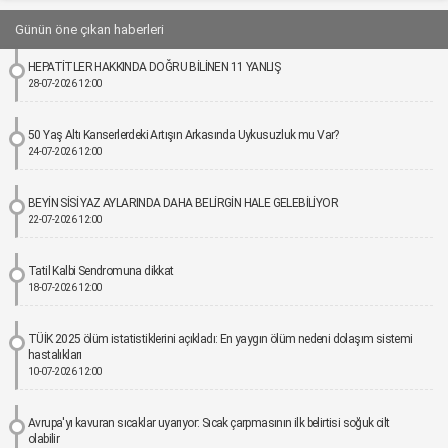
Günün öne çıkan haberleri
HEPATİTLER HAKKINDA DOĞRU BİLİNEN 11 YANLIŞ
28-07-2026 12:00
50 Yaş Altı Kanserlerdeki Artışın Arkasında Uykusuzluk mu Var?
24-07-2026 12:00
BEYİN SİSİ YAZ AYLARINDA DAHA BELİRGİN HALE GELEBİLİYOR
22-07-2026 12:00
Tatil Kalbi Sendromuna dikkat
18-07-2026 12:00
TÜİK 2025 ölüm istatistiklerini açıkladı: En yaygın ölüm nedeni dolaşım sistemi
hastalıkları
10-07-2026 12:00
Avrupa'yı kavuran sıcaklar uyarıyor: Sıcak çarpmasının ilk belirtisi soğuk cilt
olabilir