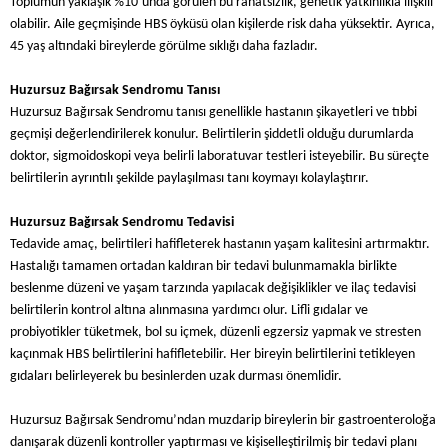
Toplumun yaklaşık %10’unda görülen bu rahatsızlık, genetik yatkınlıkla ilişkili
olabilir. Aile geçmişinde HBS öyküsü olan kişilerde risk daha yüksektir. Ayrıca,
45 yaş altındaki bireylerde görülme sıklığı daha fazladır.
Huzursuz Bağırsak Sendromu Tanısı
Huzursuz Bağırsak Sendromu tanısı genellikle hastanın şikayetleri ve tıbbi
geçmişi değerlendirilerek konulur. Belirtilerin şiddetli olduğu durumlarda
doktor, sigmoidoskopi veya belirli laboratuvar testleri isteyebilir. Bu süreçte
belirtilerin ayrıntılı şekilde paylaşılması tanı koymayı kolaylaştırır.
Huzursuz Bağırsak Sendromu Tedavisi
Tedavide amaç, belirtileri hafifleterek hastanın yaşam kalitesini artırmaktır.
Hastalığı tamamen ortadan kaldıran bir tedavi bulunmamakla birlikte
beslenme düzeni ve yaşam tarzında yapılacak değişiklikler ve ilaç tedavisi
belirtilerin kontrol altına alınmasına yardımcı olur. Lifli gıdalar ve
probiyotikler tüketmek, bol su içmek, düzenli egzersiz yapmak ve stresten
kaçınmak HBS belirtilerini hafifletebilir. Her bireyin belirtilerini tetikleyen
gıdaları belirleyerek bu besinlerden uzak durması önemlidir.
Huzursuz Bağırsak Sendromu’ndan muzdarip bireylerin bir gastroenteroloğa
danışarak düzenli kontroller yaptırması ve kişiselleştirilmiş bir tedavi planı