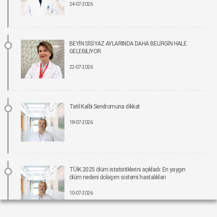
24-07-2026
İmplant tedavisinde aynı gün yeni diş mümkün
15-06-2026 12:00
Parkinson riskinde çevresel faktörler öne çıkıyor!
BEYİN SİSİ YAZ AYLARINDA DAHA BELİRGİN HALE
15-06-2026 12:00
GELEBİLİYOR
22-07-2026
Fonksiyonel Tıp Hastalığın Değil, Nedenin Peşine Düşüyor
12-06-2026 12:00
Tatil Kalbi Sendromuna dikkat
Sigara Kullanım ve Bırakma Davranışları Akademisi Ulusal Tütün Kontrolü
Kongresi’nde Yer Aldı
18-07-2026
10-06-2026 12:00
Aile ve Sosyal Hizmetler Bakanlığı koordinasyonunda Yeşilay’ın ev sahipliğinde,
“Bağımlılıklarla Mücadelede Sosyal Uyum Çalıştayı” Gerçekleştirildi
08-06-2026 12:00
TÜİK 2025 ölüm istatistiklerini açıkladı: En yaygın
ölüm nedeni dolaşım sistemi hastalıkları
Pankreas kanserinde umut veren gelişme: Yeni tedavi, yaşam süresini yaklaşık iki
10-07-2026
katına çıkarabilir.
05-06-2026 12:00