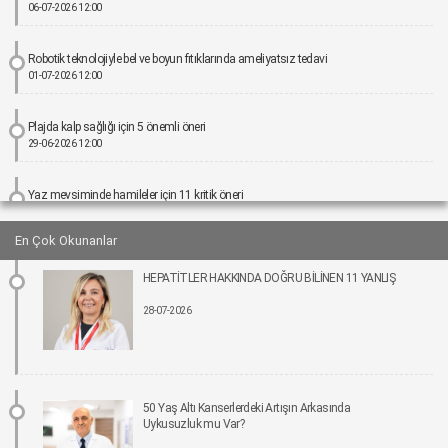
06-07-2026 12:00
Robotik teknolojiyle bel ve boyun fıtıklarında ameliyatsız tedavi
01-07-2026 12:00
Plajda kalp sağlığı için 5 önemli öneri
29-06-2026 12:00
Yaz mevsiminde hamileler için 11 kritik öneri
25-06-2026 12:00
En Çok Okunanlar
Kız çocuklarında idrar yolu enfeksiyonu riski 4 kata kadar artabiliyor
HEPATİTLER HAKKINDA DOĞRU BİLİNEN 11 YANLIŞ
24-06-2026 12:00
28-07-2026
Bel Ağrıları Basit Önlemlerle Kontrol Altına Alınabilir
17-06-2026 12:00
Tıpta Yeni Dönemin Adı: Eş Zamanlı Kombine Cerrahiler
50 Yaş Altı Kanserlerdeki Artışın Arkasında
16-06-2026 12:00
Uykusuzluk mu Var?