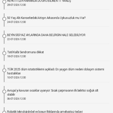
HEPATİTLER HAKKINDA DOĞRU BİLİNEN 11 YANLIŞ
28-07-2026 12:00
50 Yaş Altı Kanserlerdeki Artışın Arkasında Uykusuzluk mu Var?
24-07-2026 12:00
BEYİN SİSİ YAZ AYLARINDA DAHA BELİRGİN HALE GELEBİLİYOR
22-07-2026 12:00
Tatil Kalbi Sendromuna dikkat
18-07-2026 12:00
TÜİK 2025 ölüm istatistiklerini açıkladı: En yaygın ölüm nedeni dolaşım sistemi
hastalıkları
10-07-2026 12:00
Avrupa'yı kavuran sıcaklar uyarıyor: Sıcak çarpmasının ilk belirtisi soğuk cilt
olabilir
06-07-2026 12:00
Robotik teknolojiyle bel ve boyun fıtıklarında ameliyatsız tedavi