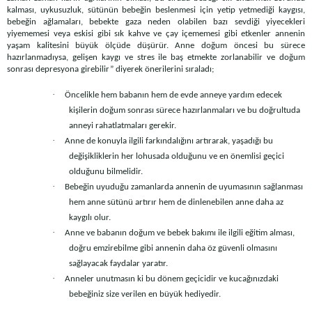
kalması, uykusuzluk, sütünün bebeğin beslenmesi için yetip yetmediği kaygısı,
bebeğin ağlamaları, bebekte gaza neden olabilen bazı sevdiği yiyecekleri
yiyememesi veya eskisi gibi sık kahve ve çay içememesi gibi etkenler annenin
yaşam kalitesini büyük ölçüde düşürür. Anne doğum öncesi bu sürece
hazırlanmadıysa, gelişen kaygı ve stres ile baş etmekte zorlanabilir ve doğum
sonrası depresyona girebilir” diyerek önerilerini sıraladı;
·
Öncelikle hem babanın hem de evde anneye yardım edecek
kişilerin doğum sonrası sürece hazırlanmaları ve bu doğrultuda
anneyi rahatlatmaları gerekir.
·
Anne de konuyla ilgili farkındalığını artırarak, yaşadığı bu
değişikliklerin her lohusada olduğunu ve en önemlisi geçici
olduğunu bilmelidir.
·
Bebeğin uyuduğu zamanlarda annenin de uyumasının sağlanması
hem anne sütünü artırır hem de dinlenebilen anne daha az
kaygılı olur.
·
Anne ve babanın doğum ve bebek bakımı ile ilgili eğitim alması,
doğru emzirebilme gibi annenin daha öz güvenli olmasını
sağlayacak faydalar yaratır.
·
Anneler unutmasın ki bu dönem geçicidir ve kucağınızdaki
bebeğiniz size verilen en büyük hediyedir.