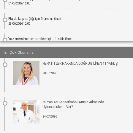
01-07-2026 12:00
Plajda kalp sağlığı için 5 önemli öneri
29-06-2026 12:00
Yaz mevsiminde hamileler için 11 kritik öneri
25-06-2026 12:00
En Çok Okunanlar
Kız çocuklarında idrar yolu enfeksiyonu riski 4 kata kadar artabiliyor
HEPATİTLER HAKKINDA DOĞRU BİLİNEN 11 YANLIŞ
24-06-2026 12:00
28-07-2026
Bel Ağrıları Basit Önlemlerle Kontrol Altına Alınabilir
17-06-2026 12:00
Tıpta Yeni Dönemin Adı: Eş Zamanlı Kombine Cerrahiler
50 Yaş Altı Kanserlerdeki Artışın Arkasında
16-06-2026 12:00
Uykusuzluk mu Var?
24-07-2026
İmplant tedavisinde aynı gün yeni diş mümkün
15-06-2026 12:00