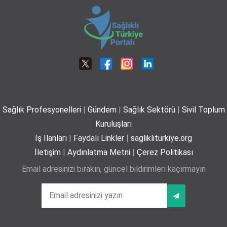
06-07-2026
Dünya Tütünsüz Günü’nde Yeni Bir Adım: Sigara Kullanım ve Bırakma
Davranışları Akademisi Çalışmalarına Başladı
21-05-2026 12:00
Robotik teknolojiyle bel ve boyun fıtıklarında
ameliyatsız tedavi
01-07-2026
Sağlık Profesyonelleri
|
Gündem
|
Sağlık Sektörü
|
Sivil Toplum
Plajda kalp sağlığı için 5 önemli öneri
Kuruluşları
29-06-2026
İş İlanları
|
Faydalı Linkler
|
saglikliturkiye.org
İletişim
|
Aydınlatma Metni
|
Çerez Politikası
Email adresinizi bırakın, güncel bildirimlerı kaçırmayın
Yaz mevsiminde hamileler için 11 kritik öneri
25-06-2026