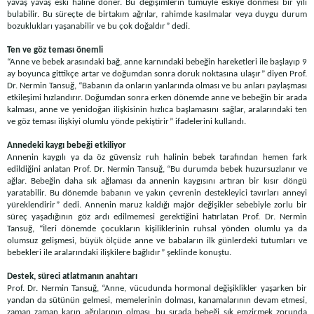
yavaş yavaş eski haline döner. Bu değişimlerin tümüyle eskiye dönmesi bir yılı
bulabilir. Bu süreçte de birtakım ağrılar, rahimde kasılmalar veya duygu durum
bozuklukları yaşanabilir ve bu çok doğaldır” dedi.
Ten ve göz teması önemli
“Anne ve bebek arasındaki bağ, anne karnındaki bebeğin hareketleri ile başlayıp 9
ay boyunca gittikçe artar ve doğumdan sonra doruk noktasına ulaşır” diyen Prof.
Dr. Nermin Tansuğ, “Babanın da onların yanlarında olması ve bu anları paylaşması
etkileşimi hızlandırır. Doğumdan sonra erken dönemde anne ve bebeğin bir arada
kalması, anne ve yenidoğan ilişkisinin hızlıca başlamasını sağlar, aralarındaki ten
ve göz teması ilişkiyi olumlu yönde pekiştirir” ifadelerini kullandı.
Annedeki kaygı bebeği etkiliyor
Annenin kaygılı ya da öz güvensiz ruh halinin bebek tarafından hemen fark
edildiğini anlatan Prof. Dr. Nermin Tansuğ, “Bu durumda bebek huzursuzlanır ve
ağlar. Bebeğin daha sık ağlaması da annenin kaygısını artıran bir kısır döngü
yaratabilir. Bu dönemde babanın ve yakın çevrenin destekleyici tavırları anneyi
yüreklendirir” dedi. Annenin maruz kaldığı majör değişikler sebebiyle zorlu bir
süreç yaşadığının göz ardı edilmemesi gerektiğini hatırlatan Prof. Dr. Nermin
Tansuğ, “İleri dönemde çocukların kişiliklerinin ruhsal yönden olumlu ya da
olumsuz gelişmesi, büyük ölçüde anne ve babaların ilk günlerdeki tutumları ve
bebekleri ile aralarındaki ilişkilere bağlıdır” şeklinde konuştu.
Destek, süreci atlatmanın anahtarı
Prof. Dr. Nermin Tansuğ, “Anne, vücudunda hormonal değişiklikler yaşarken bir
yandan da sütünün gelmesi, memelerinin dolması, kanamalarının devam etmesi,
zaman zaman karın ağrılarının olması, bu sırada bebeği sık emzirmek zorunda