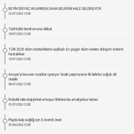
BEYİN SİSİ YAZ AYLARINDA DAHA BELİRGİN HALE GELEBİLİYOR
22-07-2026 12:00
Tatil Kalbi Sendromuna dikkat
18-07-2026 12:00
TÜİK 2025 ölüm istatistiklerini açıkladı: En yaygın ölüm nedeni dolaşım sistemi
hastalıkları
10-07-2026 12:00
Avrupa'yı kavuran sıcaklar uyarıyor: Sıcak çarpmasının ilk belirtisi soğuk cilt
olabilir
06-07-2026 12:00
Robotik teknolojiyle bel ve boyun fıtıklarında ameliyatsız tedavi
01-07-2026 12:00
Plajda kalp sağlığı için 5 önemli öneri
29-06-2026 12:00