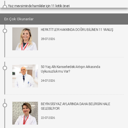
Yaz mevsiminde hamileler için 11 kritik öneri
25-06-2026 12:00
En Çok Okunanlar
Kız çocuklarında idrar yolu enfeksiyonu riski 4 kata kadar artabiliyor
HEPATİTLER HAKKINDA DOĞRU BİLİNEN 11 YANLIŞ
24-06-2026 12:00
28-07-2026
Bel Ağrıları Basit Önlemlerle Kontrol Altına Alınabilir
17-06-2026 12:00
Tıpta Yeni Dönemin Adı: Eş Zamanlı Kombine Cerrahiler
50 Yaş Altı Kanserlerdeki Artışın Arkasında
16-06-2026 12:00
Uykusuzluk mu Var?
24-07-2026
İmplant tedavisinde aynı gün yeni diş mümkün
15-06-2026 12:00
Parkinson riskinde çevresel faktörler öne çıkıyor!
BEYİN SİSİ YAZ AYLARINDA DAHA BELİRGİN HALE
15-06-2026 12:00
GELEBİLİYOR
22-07-2026
Fonksiyonel Tıp Hastalığın Değil, Nedenin Peşine Düşüyor
12-06-2026 12:00