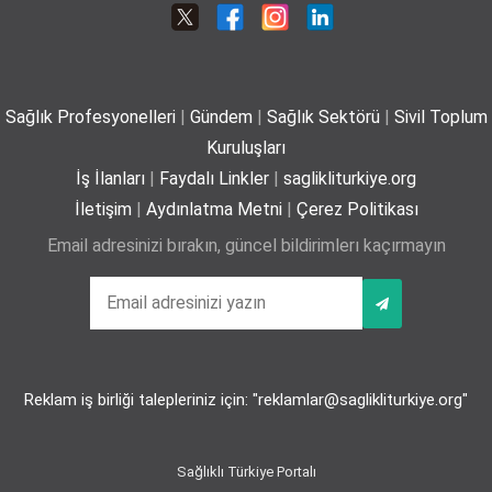
ameliyatsız tedavi
01-07-2026
Sağlık Profesyonelleri
|
Gündem
|
Sağlık Sektörü
|
Sivil Toplum
Plajda kalp sağlığı için 5 önemli öneri
Kuruluşları
29-06-2026
İş İlanları
|
Faydalı Linkler
|
saglikliturkiye.org
İletişim
|
Aydınlatma Metni
|
Çerez Politikası
Email adresinizi bırakın, güncel bildirimlerı kaçırmayın
Yaz mevsiminde hamileler için 11 kritik öneri
25-06-2026
Reklam iş birliği talepleriniz için: "reklamlar@saglikliturkiye.org"
Kız çocuklarında idrar yolu enfeksiyonu riski 4 kata
kadar artabiliyor
24-06-2026
Sağlıklı Türkiye Portalı