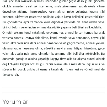
Bazı çocuklar okulların açılması üzerinden günler geçse de ilk günkü şiddette
okulda anneden ayrılmak istememe, sınıfa girememe, sabah okula gitme
öncesinde ağlama, huzursuzluk, karın ağrısı, mide bulantısı, kusma gibi
bedensel şikâyetler gösterme şeklinde yoğun kaygı belirtileri gösterebilirler.
Bu çocuklarda aynı zamanda okul dışındaki yerlerde de annesinden veya
birincil bakım vereninden ayrılmakta güçlük yaşama belirtileri eşlik edebilir.
Örneğin akşam kendi yatağında uyuyamama, annesi ile ten teması kurarak
yatışma sonrası uykuya dalabilme, kendi evinde veya anneanne, teyze gibi
yakın akrabalarında dahi annesi olmadan vakit geçirememe, annesi yanına
ulaşana kadar huzursuz olma, sürekli anneyi arama ihtiyacı hissetme, gece
yakın akrabalarında anne olmadan kalamama gibi belirtiler görülebilir. Bu
durumda çocuğun okulda yaşadığı kaygıyı fizyolojik bir alışma süreci olarak
değil ‘Ayrılık kaygısı bozukluğu’ tanısı olarak ele almak daha uygun olur ve
sürecin bir çocuk psikiyatri uzmanı tarafından izlenmesi ve yönetilmesinde
fayda vardır.
Yorumlar