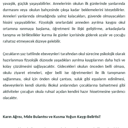
yavaşlık, güçlük yaşayabilirler. Annelerinin okulun ilk günlerinde yanlarında
durmasını veya okulun bahçesinde çıkışa kadar beklemelerini isteyebilirler.
Anneleri yanlarında olmadığında yalnız kalacakları, güvende olmayacakları
hissini yaşayabilirler. Fizyolojik sınırlardaki anneden ayrılma kaygısı okul
ortamına ısınmaya başlama, öğretmeni ile ilişki geliştirme, arkadaşlarla
tanışma ve birliktelikler kurma ile günler içerisinde giderek azalır ve çocuğu
rahatsız etmeyecek düzeye gelebilir.
Çocukların yaz tatilinde ebeveynleri tarafından okul sürecine psikolojik olarak
hazırlanması fizyolojik düzeyde yaşadıkları ayrılma kaygılarının daha hızlı ve
kolay çözülmesini sağlayacaktır. Gidecekleri okulun önceden belli olması,
okulu ziyaret etmeleri, eğer belli ise öğretmenleri ile ilk tanışmanın
sağlanması, okul için önden okul çantası, suluk gibi eşyaların edinilmesi,
ebeveynlerin kendi olumlu ilkokul anılarından çocuklarına bahsetmesi gibi
aktiviteler çocuğun okula ruhsal açıdan kendini hazır hissetmesine yardımcı
olacaktır.
Karın Ağrısı, Mide Bulantısı ve Kusma Yoğun Kaygı Belirtisi!