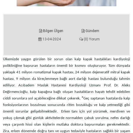
Bilgen Ülgen
Gündem
13-04-2024
(0) Yorum
Ülkemizde yaygın görülen bir sorun olan kalp kapak hastalıkları kardiyoloji
polikliniğine başvuran hastaların önemli bir kısmını oluşturuyor. Tüm dünyada
yaklaşık 41 milyon romatizmal kapak hastası, 24 milyon dejeneratif mitral kapak
hastası, 9 milyon da kireçlenmeye bağlı aort darlığı hastası bulunduğu tahmin
ediliyor. Acıbadem Maslak Hastanesi Kardiyoloji Uzmanı Prof. Dr. Aleks
Değirmencioğlu,
kalp kapağına bağlı oluşan hastalıkların hayatı tehdit edebilen
ciddi sorunlara yol açabileceğine dikkat çekerek,
“
Geç saptanan hastalarda kalp
fonksiyonlarının bozulması sonucunda ritim bozukluğu ve kalp yetmezliği gibi
önemli sorunlar gelişebilmektedir. Erken tanı için yol yürümek, merdiven ve
yokuş çıkmak gibi günlük aktivitelerde normalden çabuk yorulma, nefes darlığı
veya çarpıntı hissi olan kişilerin mutlaka doktora başvurmaları gerekmektedir.
Zira, erken dönemde doğru tanı ve uygun tedaviyle hastaların sağlıklı bir yaşam