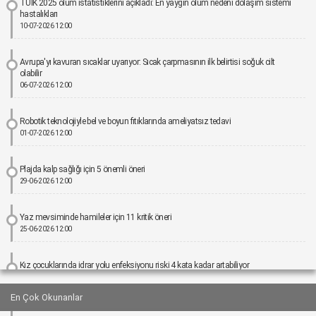
TÜİK 2025 ölüm istatistiklerini açıkladı: En yaygın ölüm nedeni dolaşım sistemi
hastalıkları
10-07-2026 12:00
Avrupa'yı kavuran sıcaklar uyarıyor: Sıcak çarpmasının ilk belirtisi soğuk cilt
olabilir
06-07-2026 12:00
Robotik teknolojiyle bel ve boyun fıtıklarında ameliyatsız tedavi
01-07-2026 12:00
Plajda kalp sağlığı için 5 önemli öneri
29-06-2026 12:00
Yaz mevsiminde hamileler için 11 kritik öneri
25-06-2026 12:00
Kız çocuklarında idrar yolu enfeksiyonu riski 4 kata kadar artabiliyor
24-06-2026 12:00
En Çok Okunanlar
Bel Ağrıları Basit Önlemlerle Kontrol Altına Alınabilir