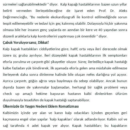
sürmeleri sağlanabilmektedir” diyor. Kalp kapağı hastalıklarının bazen uzun yıllar
belirti vermeden ilerleyebileceğine de işaret eden Prof. Dr. Aleks
Değirmencioğlu, “Bu nedenle ekokardiyografi ile kontrol edilmediğinde sorun
tespit edilemeyebilir ve tedavi için geç kalınmış olabilir. Dolayısıyla hiçbir yakınma
olmasa bile her insanın genç yaşlarda en azından bir kere ve 40 yaşından sonra
düzenli aralıklarla kalp kontrollerini yaptırması çok önemlidir” diyor.
Çabuk Yoruluyorsanız, Dikkat!
Kalp kapak hastalıkları ciddiyetlerine göre; hafif, orta veya ileri derecede olmak
üzere üç gruba ayrılıyor. İleri düzeydeki kapak hastalıklarının ilk semptomları
eforla yorulma ve çarpıntı gibi şikayetler oluyor. Süreç ilerledikçe kapak hastalığı
kalbe fazladan yük bindirerek, ilk aşamada eforla gelen ama müdahale edilmezse
ilerleyerek daha sonra dinlenme halinde bile oluşan nefes darlığına yol açıyor.
Ayrıca çarpıntı, göğüs ağrısı veya bayılmaya da sebep olabiliyor. Ancak bunun
dışında bazen de yakınmalar başlamadan, herhangi bir sağlık problemi veya
check up amaçlı hekime başvuran hastanın kalbi dinlenirken üfürüm
duyulmasıyla tesadüfen de kapak hastalığı saptanabiliyor.
Ülkemizde En Yaygın Nedeni Eklem Romatizması
Kalbimizin içinde yer alan ve kanın kalp odacıkları içinden geçerken geri
kaçmasına engel olan yapılar ‘kalp kapakları’ olarak adlandırılıyor. Kalbin sol ve
sağ tarafında 4 adet kapak yer alıyor. Kapak hastalıkları; bu kapakların