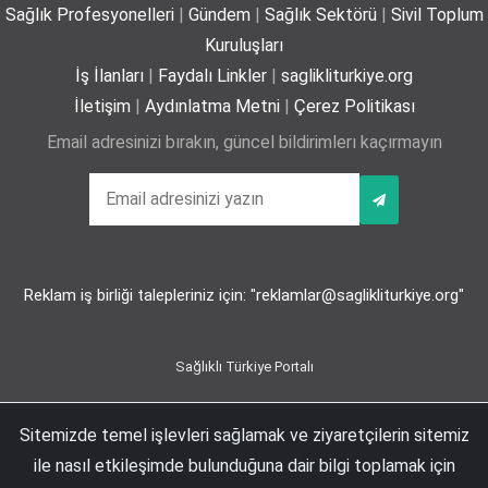
Sağlık Profesyonelleri
|
Gündem
|
Sağlık Sektörü
|
Sivil Toplum
Yaz mevsiminde hamileler için 11 kritik öneri
Kuruluşları
25-06-2026
İş İlanları
|
Faydalı Linkler
|
saglikliturkiye.org
İletişim
|
Aydınlatma Metni
|
Çerez Politikası
Email adresinizi bırakın, güncel bildirimlerı kaçırmayın
Kız çocuklarında idrar yolu enfeksiyonu riski 4 kata
kadar artabiliyor
24-06-2026
Reklam iş birliği talepleriniz için: "reklamlar@saglikliturkiye.org"
Bel Ağrıları Basit Önlemlerle Kontrol Altına Alınabilir
17-06-2026
Sağlıklı Türkiye Portalı
Sitemizde temel işlevleri sağlamak ve ziyaretçilerin sitemiz
Esentepe Mah. Büyükdere Cad. No:102 D:63 2-A Maya Akar Şişli, İstanbul | +90
Tıpta Yeni Dönemin Adı: Eş Zamanlı Kombine
ile nasıl etkileşimde bulunduğuna dair bilgi toplamak için
212 274 74 66
Cerrahiler