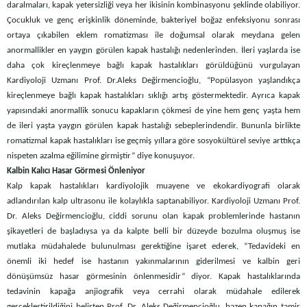
daralmaları, kapak yetersizliği veya her ikisinin kombinasyonu şeklinde olabiliyor.
Çocukluk ve genç erişkinlik döneminde, bakteriyel boğaz enfeksiyonu sonrası
ortaya çıkabilen eklem romatizması ile doğumsal olarak meydana gelen
anormallikler en yaygın görülen kapak hastalığı nedenlerinden. İleri yaşlarda ise
daha çok kireçlenmeye bağlı kapak hastalıkları görüldüğünü vurgulayan
Kardiyoloji Uzmanı Prof. Dr.Aleks Değirmencioğlu, “Popülasyon yaşlandıkça
kireçlenmeye bağlı kapak hastalıkları sıklığı artış göstermektedir. Ayrıca kapak
yapısındaki anormallik sonucu kapakların çökmesi de yine hem genç yaşta hem
de ileri yaşta yaygın görülen kapak hastalığı sebeplerindendir. Bununla birlikte
romatizmal kapak hastalıkları ise geçmiş yıllara göre sosyokültürel seviye arttıkça
nispeten azalma eğilimine girmiştir” diye konuşuyor.
Kalbin Kalıcı Hasar Görmesi Önleniyor
Kalp kapak hastalıkları kardiyolojik muayene ve ekokardiyografi olarak
adlandırılan kalp ultrasonu ile kolaylıkla saptanabiliyor. Kardiyoloji Uzmanı Prof.
Dr. Aleks Değirmencioğlu, ciddi sorunu olan kapak problemlerinde hastanın
şikayetleri de başladıysa ya da kalpte belli bir düzeyde bozulma oluşmuş ise
mutlaka müdahalede bulunulması gerektiğine işaret ederek, “Tedavideki en
önemli iki hedef ise hastanın yakınmalarının giderilmesi ve kalbin geri
dönüşümsüz hasar görmesinin önlenmesidir” diyor. Kapak hastalıklarında
tedavinin kapağa anjiografik veya cerrahi olarak müdahale edilerek
gerçekleştirildiğini belirten Prof. Dr. Aleks Değirmencioğlu, bazen kapağın tamir