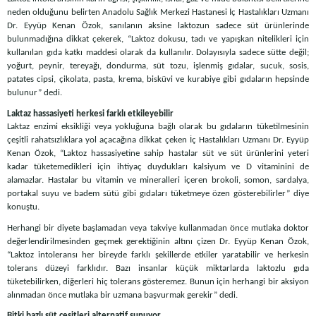
neden olduğunu belirten Anadolu Sağlık Merkezi Hastanesi İç Hastalıkları Uzmanı
Dr. Eyyüp Kenan Özok, sanılanın aksine laktozun sadece süt ürünlerinde
bulunmadığına dikkat çekerek, “Laktoz dokusu, tadı ve yapışkan nitelikleri için
kullanılan gıda katkı maddesi olarak da kullanılır. Dolayısıyla sadece sütte değil;
yoğurt, peynir, tereyağı, dondurma, süt tozu, işlenmiş gıdalar, sucuk, sosis,
patates cipsi, çikolata, pasta, krema, bisküvi ve kurabiye gibi gıdaların hepsinde
bulunur” dedi.
Laktaz hassasiyeti herkesi farklı etkileyebilir
Laktaz enzimi eksikliği veya yokluğuna bağlı olarak bu gıdaların tüketilmesinin
çeşitli rahatsızlıklara yol açacağına dikkat çeken İç Hastalıkları Uzmanı Dr. Eyyüp
Kenan Özok, “Laktoz hassasiyetine sahip hastalar süt ve süt ürünlerini yeteri
kadar tüketemedikleri için ihtiyaç duydukları kalsiyum ve D vitaminini de
alamazlar. Hastalar bu vitamin ve mineralleri içeren brokoli, somon, sardalya,
portakal suyu ve badem sütü gibi gıdaları tüketmeye özen gösterebilirler” diye
konuştu.
Herhangi bir diyete başlamadan veya takviye kullanmadan önce mutlaka doktor
değerlendirilmesinden geçmek gerektiğinin altını çizen Dr. Eyyüp Kenan Özok,
“Laktoz intoleransı her bireyde farklı şekillerde etkiler yaratabilir ve herkesin
tolerans düzeyi farklıdır. Bazı insanlar küçük miktarlarda laktozlu gıda
tüketebilirken, diğerleri hiç tolerans gösteremez. Bunun için herhangi bir aksiyon
alınmadan önce mutlaka bir uzmana başvurmak gerekir” dedi.
Bitki bazlı süt çeşitleri alternatif sunuyor