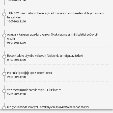
18-07-2026 12:00
TÜİK 2025 ölüm istatistiklerini açıkladı: En yaygın ölüm nedeni dolaşım sistemi
hastalıkları
10-07-2026 12:00
Avrupa'yı kavuran sıcaklar uyarıyor: Sıcak çarpmasının ilk belirtisi soğuk cilt
olabilir
06-07-2026 12:00
Robotik teknolojiyle bel ve boyun fıtıklarında ameliyatsız tedavi
01-07-2026 12:00
Plajda kalp sağlığı için 5 önemli öneri
29-06-2026 12:00
Yaz mevsiminde hamileler için 11 kritik öneri
25-06-2026 12:00
Kız çocuklarında idrar yolu enfeksiyonu riski 4 kata kadar artabiliyor
24-06-2026 12:00