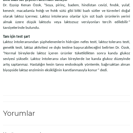
Dr. Eyyüp Kenan Özok, “Soya, pirinç, badem, hindistan cevizi, fındık, yulaf,
kenevir, macadamia fıstığı ve fıstık sütü gibi bitki bazlı sütler ve türevleri doğal
olarak laktoz içermez. Laktoz intoleransı olanlar için süt bazlı ürünlerin yerini
almak üzere düşük laktozlu veya laktozsuz versiyonları tercih edilebilir”
tavsiyelerinde bulundu.
Tanı için test şart
Laktoz intoleransından şüphelenenlerin hidrojen nefes testi, laktoz tolerans testi,
genetik testi, laktaz aktivitesi ve dışkı testine başvurabileceğini belirten Dr. Özok,
“Normal bireylerde laktoz içeren ürünler tüketildikten sonra kanda glukoz
seviyesi yükselir. Laktoz intoleransı olan bireylerde ise kanda glukoz düzeyinde
artış saptanmaz. Hastalığın kesin tanısı endoskopik yöntemle, bağırsaktan alınan
biyopside laktaz enziminin eksikliğinin kanıtlanmasıyla konur” dedi.
Yorumlar