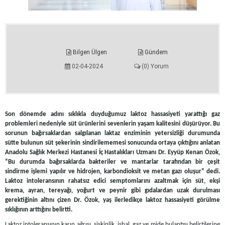
Bilgen Ülgen
Gündem
02-04-2024
(0) Yorum
Son dönemde adını sıklıkla duyduğumuz laktoz hassasiyeti yarattığı gaz
problemleri nedeniyle süt ürünlerini sevenlerin yaşam kalitesini düşürüyor. Bu
sorunun bağırsaklardan salgılanan laktaz enziminin yetersizliği durumunda
sütte bulunun süt şekerinin sindirilememesi sonucunda ortaya çıktığını anlatan
Anadolu Sağlık Merkezi Hastanesi İç Hastalıkları Uzmanı Dr. Eyyüp Kenan Özok,
“Bu durumda bağırsaklarda bakteriler ve mantarlar tarafından bir çeşit
sindirme işlemi yapılır ve hidrojen, karbondioksit ve metan gazı oluşur” dedi.
Laktoz intoleransının rahatsız edici semptomlarını azaltmak için süt, ekşi
krema, ayran, tereyağı, yoğurt ve peynir gibi gıdalardan uzak durulması
gerektiğinin altını çizen Dr. Özok, yaş ilerledikçe laktoz hassasiyeti görülme
sıklığının arttığını belirtti.
Laktoz intoleransının karın ağrısı, şişkinlik, ishal, gaz ve mide bulantısı belirtilerine