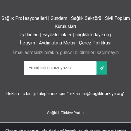
Sağlık Profesyonelleri
|
Gündem
|
Sağlık Sektörü
|
Sivil Toplum
Yaz mevsiminde hamileler için 11 kritik öneri
Kuruluşları
25-06-2026
İş İlanları
|
Faydalı Linkler
|
saglikliturkiye.org
İletişim
|
Aydınlatma Metni
|
Çerez Politikası
Email adresinizi bırakın, güncel bildirimlerı kaçırmayın
Kız çocuklarında idrar yolu enfeksiyonu riski 4 kata
kadar artabiliyor
24-06-2026
Reklam iş birliği talepleriniz için: "reklamlar@saglikliturkiye.org"
Bel Ağrıları Basit Önlemlerle Kontrol Altına Alınabilir
17-06-2026
Sağlıklı Türkiye Portalı