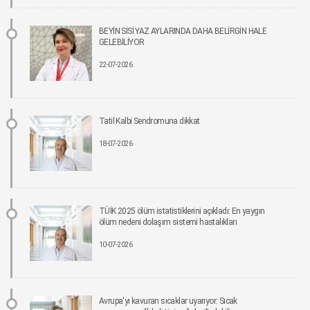
İmplant tedavisinde aynı gün yeni diş mümkün
BEYİN SİSİ YAZ AYLARINDA DAHA BELİRGİN HALE
15-06-2026 12:00
GELEBİLİYOR
22-07-2026
Parkinson riskinde çevresel faktörler öne çıkıyor!
15-06-2026 12:00
Fonksiyonel Tıp Hastalığın Değil, Nedenin Peşine Düşüyor
Tatil Kalbi Sendromuna dikkat
12-06-2026 12:00
18-07-2026
Sigara Kullanım ve Bırakma Davranışları Akademisi Ulusal Tütün Kontrolü
Kongresi’nde Yer Aldı
10-06-2026 12:00
TÜİK 2025 ölüm istatistiklerini açıkladı: En yaygın
ölüm nedeni dolaşım sistemi hastalıkları
Aile ve Sosyal Hizmetler Bakanlığı koordinasyonunda Yeşilay’ın ev sahipliğinde,
“Bağımlılıklarla Mücadelede Sosyal Uyum Çalıştayı” Gerçekleştirildi
10-07-2026
08-06-2026 12:00
Pankreas kanserinde umut veren gelişme: Yeni tedavi, yaşam süresini yaklaşık iki
katına çıkarabilir.
Avrupa'yı kavuran sıcaklar uyarıyor: Sıcak
05-06-2026 12:00