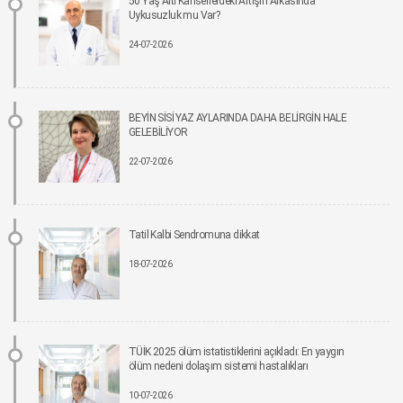
50 Yaş Altı Kanserlerdeki Artışın Arkasında
16-06-2026 12:00
Uykusuzluk mu Var?
24-07-2026
İmplant tedavisinde aynı gün yeni diş mümkün
15-06-2026 12:00
Parkinson riskinde çevresel faktörler öne çıkıyor!
BEYİN SİSİ YAZ AYLARINDA DAHA BELİRGİN HALE
15-06-2026 12:00
GELEBİLİYOR
22-07-2026
Fonksiyonel Tıp Hastalığın Değil, Nedenin Peşine Düşüyor
12-06-2026 12:00
Tatil Kalbi Sendromuna dikkat
Sigara Kullanım ve Bırakma Davranışları Akademisi Ulusal Tütün Kontrolü
Kongresi’nde Yer Aldı
18-07-2026
10-06-2026 12:00
Aile ve Sosyal Hizmetler Bakanlığı koordinasyonunda Yeşilay’ın ev sahipliğinde,
“Bağımlılıklarla Mücadelede Sosyal Uyum Çalıştayı” Gerçekleştirildi
08-06-2026 12:00
TÜİK 2025 ölüm istatistiklerini açıkladı: En yaygın
ölüm nedeni dolaşım sistemi hastalıkları
Pankreas kanserinde umut veren gelişme: Yeni tedavi, yaşam süresini yaklaşık iki
10-07-2026