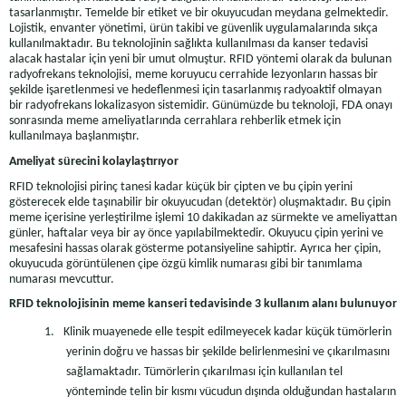
tasarlanmıştır. Temelde bir etiket ve bir okuyucudan meydana gelmektedir.
Lojistik, envanter yönetimi, ürün takibi ve güvenlik uygulamalarında sıkça
kullanılmaktadır. Bu teknolojinin sağlıkta kullanılması da kanser tedavisi
alacak hastalar için yeni bir umut olmuştur. RFID yöntemi olarak da bulunan
radyofrekans teknolojisi, meme koruyucu cerrahide lezyonların hassas bir
şekilde işaretlenmesi ve hedeflenmesi için tasarlanmış radyoaktif olmayan
bir radyofrekans lokalizasyon sistemidir. Günümüzde bu teknoloji, FDA onayı
sonrasında meme ameliyatlarında cerrahlara rehberlik etmek için
kullanılmaya başlanmıştır.
Ameliyat sürecini kolaylaştırıyor
RFID teknolojisi pirinç tanesi kadar küçük bir çipten ve bu çipin yerini
gösterecek elde taşınabilir bir okuyucudan (detektör) oluşmaktadır. Bu çipin
meme içerisine yerleştirilme işlemi 10 dakikadan az sürmekte ve ameliyattan
günler, haftalar veya bir ay önce yapılabilmektedir. Okuyucu çipin yerini ve
mesafesini hassas olarak gösterme potansiyeline sahiptir. Ayrıca her çipin,
okuyucuda görüntülenen çipe özgü kimlik numarası gibi bir tanımlama
numarası mevcuttur.
RFID teknolojisinin meme kanseri tedavisinde 3 kullanım alanı bulunuyor
1.
Klinik muayenede elle tespit edilmeyecek kadar küçük tümörlerin
yerinin doğru ve hassas bir şekilde belirlenmesini ve çıkarılmasını
sağlamaktadır. Tümörlerin çıkarılması için kullanılan tel
yönteminde telin bir kısmı vücudun dışında olduğundan hastaların