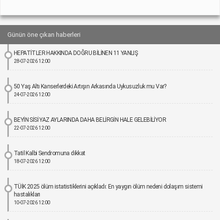
Günün öne çıkan haberleri
HEPATİTLER HAKKINDA DOĞRU BİLİNEN 11 YANLIŞ
28-07-2026 12:00
50 Yaş Altı Kanserlerdeki Artışın Arkasında Uykusuzluk mu Var?
24-07-2026 12:00
BEYİN SİSİ YAZ AYLARINDA DAHA BELİRGİN HALE GELEBİLİYOR
22-07-2026 12:00
Tatil Kalbi Sendromuna dikkat
18-07-2026 12:00
TÜİK 2025 ölüm istatistiklerini açıkladı: En yaygın ölüm nedeni dolaşım sistemi
hastalıkları
10-07-2026 12:00