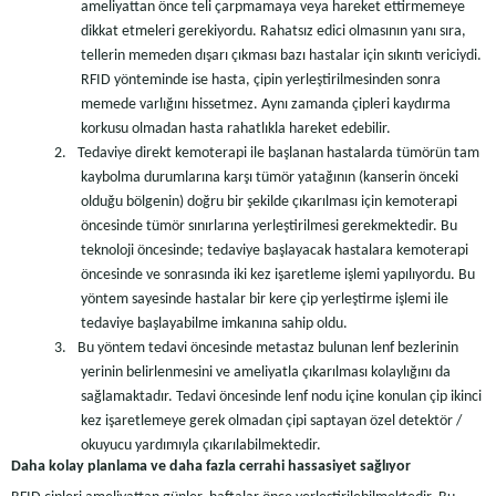
ameliyattan önce teli çarpmamaya veya hareket ettirmemeye
dikkat etmeleri gerekiyordu. Rahatsız edici olmasının yanı sıra,
tellerin memeden dışarı çıkması bazı hastalar için sıkıntı vericiydi.
RFID yönteminde ise hasta, çipin yerleştirilmesinden sonra
memede varlığını hissetmez. Aynı zamanda çipleri kaydırma
korkusu olmadan hasta rahatlıkla hareket edebilir.
2.
Tedaviye direkt kemoterapi ile başlanan hastalarda tümörün tam
kaybolma durumlarına karşı tümör yatağının (kanserin önceki
olduğu bölgenin) doğru bir şekilde çıkarılması için kemoterapi
öncesinde tümör sınırlarına yerleştirilmesi gerekmektedir. Bu
teknoloji öncesinde; tedaviye başlayacak hastalara kemoterapi
öncesinde ve sonrasında iki kez işaretleme işlemi yapılıyordu. Bu
yöntem sayesinde hastalar bir kere çip yerleştirme işlemi ile
tedaviye başlayabilme imkanına sahip oldu.
3.
Bu yöntem tedavi öncesinde metastaz bulunan lenf bezlerinin
yerinin belirlenmesini ve ameliyatla çıkarılması kolaylığını da
sağlamaktadır. Tedavi öncesinde lenf nodu içine konulan çip ikinci
kez işaretlemeye gerek olmadan çipi saptayan özel detektör /
okuyucu yardımıyla çıkarılabilmektedir.
Daha kolay planlama ve daha fazla cerrahi hassasiyet sağlıyor