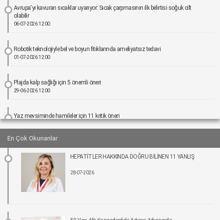
Avrupa'yı kavuran sıcaklar uyarıyor: Sıcak çarpmasının ilk belirtisi soğuk cilt
olabilir
06-07-2026 12:00
Robotik teknolojiyle bel ve boyun fıtıklarında ameliyatsız tedavi
01-07-2026 12:00
Plajda kalp sağlığı için 5 önemli öneri
29-06-2026 12:00
Yaz mevsiminde hamileler için 11 kritik öneri
25-06-2026 12:00
En Çok Okunanlar
Kız çocuklarında idrar yolu enfeksiyonu riski 4 kata kadar artabiliyor
HEPATİTLER HAKKINDA DOĞRU BİLİNEN 11 YANLIŞ
24-06-2026 12:00
28-07-2026
Bel Ağrıları Basit Önlemlerle Kontrol Altına Alınabilir
17-06-2026 12:00
Tıpta Yeni Dönemin Adı: Eş Zamanlı Kombine Cerrahiler