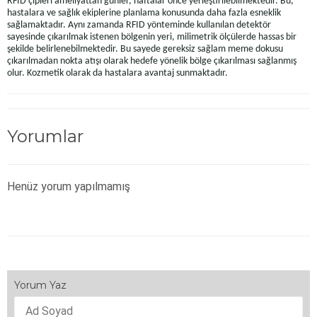
RFID çipleri ameliyattan günler, haftalar önce yerleştirilebilmektedir. Bu,
hastalara ve sağlık ekiplerine planlama konusunda daha fazla esneklik
sağlamaktadır. Aynı zamanda RFID yönteminde kullanılan detektör
sayesinde çıkarılmak istenen bölgenin yeri, milimetrik ölçülerde hassas bir
şekilde belirlenebilmektedir. Bu sayede gereksiz sağlam meme dokusu
çıkarılmadan nokta atışı olarak hedefe yönelik bölge çıkarılması sağlanmış
olur. Kozmetik olarak da hastalara avantaj sunmaktadır.
Yorumlar
Henüz yorum yapılmamış
Yorum Yaz