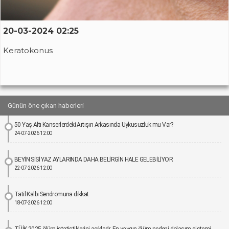
20-03-2024 02:25
Keratokonus
Günün öne çıkan haberleri
50 Yaş Altı Kanserlerdeki Artışın Arkasında Uykusuzluk mu Var?
24-07-2026 12:00
BEYİN SİSİ YAZ AYLARINDA DAHA BELİRGİN HALE GELEBİLİYOR
22-07-2026 12:00
Tatil Kalbi Sendromuna dikkat
18-07-2026 12:00
TÜİK 2025 ölüm istatistiklerini açıkladı: En yaygın ölüm nedeni dolaşım sistemi