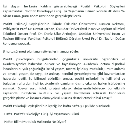
İlgi duyan herkesin katılım gösterebileceği Pozitif Psikoloji Söyleşileri
kapsamındaki “Pozitif Psikolojiye Giriş: İyi Yaşamanın Bilimi” konulu ilk ders 26
Nisan Cuma günü zoom üzerinden gerçekleştirilecek.
Pozitif Psikoloji Söyleşilerinin ilkinde Üsküdar Üniversitesi Kurucu Rektörü,
Psikiyatrist Prof. Dr. Nevzat Tarhan, Üsküdar Üniversitesi İnsan ve Toplum Bilimleri
Fakültesi Dekanı Prof. Dr. Deniz Ülke Arıboğan, Üsküdar Üniversitesi İnsan ve
Toplum Bilimleri Fakültesi Psikoloji Bölümü Öğretim Üyesi Prof. Dr. Tayfun Doğan
konuşma yapacak.
8 hafta sürmesi planlanan söyleşilerin amacı şöyle:
Pozitif psikolojinin bulgularından çoğunlukla üniversite öğrencileri ve
akademisyenler haberdar oluyor ve faydalanıyor. Akademik ortam dışındaki
insanların büyük çoğunluğu ise iyi yaşam, mental iyi oluş, mutluluk, umut, anlamlı
ve amaçlı yaşam, öz-saygı, öz-anlayış, kendini gerçekleştirme gibi kavramlardan
haberdar değil. Bu bilimsel etkinliğin amacı, pozitif psikoloji ile ilgili bilgi ve
bulguları raflardan indirip, akademik camianın dışına çıkarıp, halkın istifadesine
sunmak. Sosyal sorumluluk projesi olarak değerlendirilebilecek bu etkinlik
sayesinde, bireylerin mutluluk ve yaşam kalitelerini artırarak kendilerini
gerçekleştirme ve insanca olma yolculuklarına destek etmek nihai amaç.”
Pozitif Psikoloji Söyleşileri’nin içeriği ise hafta hafta şu şekilde planlandı:
Hafta: Pozitif Psikolojiye Giriş: İyi Yaşamanın Bilimi
Hafta: Bilim Mutluluk Hakkında Ne Diyor?