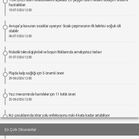
hastalıkları
10-07-2026 12:00
Avrupa'yı kavuran sıcaklar uyarıyor: Sıcak çarpmasının ilk belirtisi soğuk cilt
olabilir
06-07-2026 12:00
Robotik teknolojiyle bel ve boyun fıtıklarında ameliyatsız tedavi
01-07-2026 12:00
Plajda kalp sağlığı için 5 önemli öneri
29-06-2026 12:00
Yaz mevsiminde hamileler için 11 kritik öneri
25-06-2026 12:00
Kız çocuklarında idrar yolu enfeksiyonu riski 4 kata kadar artabiliyor
24-06-2026 12:00
En Çok Okunanlar
Bel Ağrıları Basit Önlemlerle Kontrol Altına Alınabilir