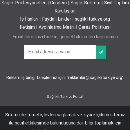
Sağlık Profesyonelleri
|
Gündem
|
Sağlık Sektörü
|
Sivil Toplum
Yaz mevsiminde hamileler için 11 kritik öneri
Kuruluşları
25-06-2026
İş İlanları
|
Faydalı Linkler
|
saglikliturkiye.org
İletişim
|
Aydınlatma Metni
|
Çerez Politikası
Email adresinizi bırakın, güncel bildirimlerı kaçırmayın
Kız çocuklarında idrar yolu enfeksiyonu riski 4 kata
kadar artabiliyor
24-06-2026
Reklam iş birliği talepleriniz için: "reklamlar@saglikliturkiye.org"
Bel Ağrıları Basit Önlemlerle Kontrol Altına Alınabilir
17-06-2026
Sağlıklı Türkiye Portalı
Sitemizde temel işlevleri sağlamak ve ziyaretçilerin sitemiz
Esentepe Mah. Büyükdere Cad. No:102 D:63 2-A Maya Akar Şişli, İstanbul | +90
Tıpta Yeni Dönemin Adı: Eş Zamanlı Kombine
212 274 74 66
ile nasıl etkileşimde bulunduğuna dair bilgi toplamak için
Cerrahiler
Sağlıklı Türkiye Portalı, Sağlıklı Hayatı Teşvik ve Sağlık Politikaları Derneği'nin