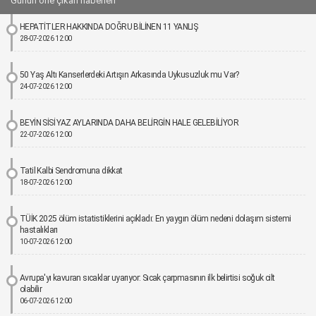
Günün öne çıkan haberleri
HEPATİTLER HAKKINDA DOĞRU BİLİNEN 11 YANLIŞ
28-07-2026 12:00
50 Yaş Altı Kanserlerdeki Artışın Arkasında Uykusuzluk mu Var?
24-07-2026 12:00
BEYİN SİSİ YAZ AYLARINDA DAHA BELİRGİN HALE GELEBİLİYOR
22-07-2026 12:00
Tatil Kalbi Sendromuna dikkat
18-07-2026 12:00
TÜİK 2025 ölüm istatistiklerini açıkladı: En yaygın ölüm nedeni dolaşım sistemi
hastalıkları
10-07-2026 12:00
Avrupa'yı kavuran sıcaklar uyarıyor: Sıcak çarpmasının ilk belirtisi soğuk cilt
olabilir
06-07-2026 12:00