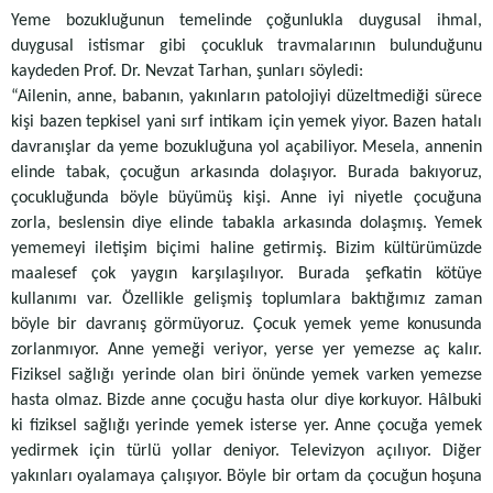
Yeme bozukluğunun temelinde çoğunlukla duygusal ihmal,
duygusal istismar gibi çocukluk travmalarının bulunduğunu
kaydeden Prof. Dr. Nevzat Tarhan, şunları söyledi:
“Ailenin, anne, babanın, yakınların patolojiyi düzeltmediği sürece
kişi bazen tepkisel yani sırf intikam için yemek yiyor. Bazen hatalı
davranışlar da yeme bozukluğuna yol açabiliyor. Mesela, annenin
elinde tabak, çocuğun arkasında dolaşıyor. Burada bakıyoruz,
çocukluğunda böyle büyümüş kişi. Anne iyi niyetle çocuğuna
zorla, beslensin diye elinde tabakla arkasında dolaşmış. Yemek
yememeyi iletişim biçimi haline getirmiş. Bizim kültürümüzde
maalesef çok yaygın karşılaşılıyor. Burada şefkatin kötüye
kullanımı var. Özellikle gelişmiş toplumlara baktığımız zaman
böyle bir davranış görmüyoruz. Çocuk yemek yeme konusunda
zorlanmıyor. Anne yemeği veriyor, yerse yer yemezse aç kalır.
Fiziksel sağlığı yerinde olan biri önünde yemek varken yemezse
hasta olmaz. Bizde anne çocuğu hasta olur diye korkuyor. Hâlbuki
ki fiziksel sağlığı yerinde yemek isterse yer. Anne çocuğa yemek
yedirmek için türlü yollar deniyor. Televizyon açılıyor. Diğer
yakınları oyalamaya çalışıyor. Böyle bir ortam da çocuğun hoşuna