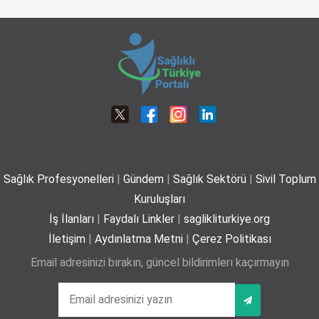
Avrupa'yı kavuran sıcaklar uyarıyor: Sıcak
01-06-2026 12:00
çarpmasının ilk belirtisi soğuk cilt olabilir
06-07-2026
Dünya Tütünsüz Günü’nde Yeni Bir Adım: Sigara Kullanım ve Bırakma
Davranışları Akademisi Çalışmalarına Başladı
21-05-2026 12:00
Robotik teknolojiyle bel ve boyun fıtıklarında
ameliyatsız tedavi
01-07-2026
Sağlık Profesyonelleri
|
Gündem
|
Sağlık Sektörü
|
Sivil Toplum
Plajda kalp sağlığı için 5 önemli öneri
Kuruluşları
29-06-2026
İş İlanları
|
Faydalı Linkler
|
saglikliturkiye.org
İletişim
|
Aydınlatma Metni
|
Çerez Politikası
Email adresinizi bırakın, güncel bildirimlerı kaçırmayın
Yaz mevsiminde hamileler için 11 kritik öneri
25-06-2026