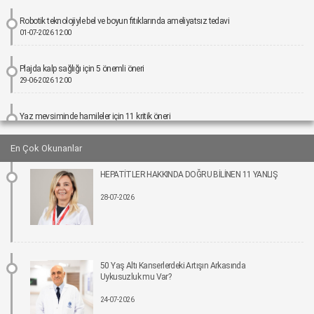
Robotik teknolojiyle bel ve boyun fıtıklarında ameliyatsız tedavi
01-07-2026 12:00
Plajda kalp sağlığı için 5 önemli öneri
29-06-2026 12:00
Yaz mevsiminde hamileler için 11 kritik öneri
25-06-2026 12:00
En Çok Okunanlar
Kız çocuklarında idrar yolu enfeksiyonu riski 4 kata kadar artabiliyor
HEPATİTLER HAKKINDA DOĞRU BİLİNEN 11 YANLIŞ
24-06-2026 12:00
28-07-2026
Bel Ağrıları Basit Önlemlerle Kontrol Altına Alınabilir
17-06-2026 12:00
Tıpta Yeni Dönemin Adı: Eş Zamanlı Kombine Cerrahiler
50 Yaş Altı Kanserlerdeki Artışın Arkasında
16-06-2026 12:00
Uykusuzluk mu Var?
24-07-2026
İmplant tedavisinde aynı gün yeni diş mümkün