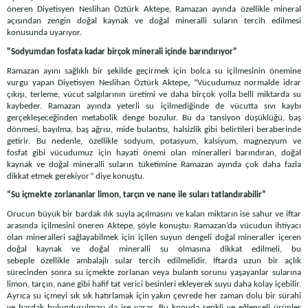
öneren Diyetisyen Neslihan Öztürk Aktepe, Ramazan ayında özellikle mineral
açısından zengin doğal kaynak ve doğal mineralli suların tercih edilmesi
konusunda uyarıyor.
"Sodyumdan fosfata kadar birçok minerali içinde barındırıyor"
Ramazan ayını sağlıklı bir şekilde geçirmek için bolca su içilmesinin önemine
vurgu yapan Diyetisyen Neslihan Öztürk Aktepe
,
“Vücudumuz normalde idrar
çıkışı, terleme, vücut salgılarının üretimi ve daha birçok yolla belli miktarda su
kaybeder. Ramazan ayında yeterli su içilmediğinde de vücutta sıvı kaybı
gerçekleşeceğinden metabolik denge bozulur. Bu da tansiyon düşüklüğü, baş
dönmesi, bayılma, baş ağrısı, mide bulantısı, halsizlik gibi belirtileri beraberinde
getirir. Bu nedenle, özellikle sodyum, potasyum, kalsiyum, magnezyum ve
fosfat gibi vücudumuz için hayati önemi olan mineralleri barındıran, doğal
kaynak ve doğal mineralli suların tüketimine Ramazan ayında çok daha fazla
dikkat etmek gerekiyor” diye konuştu.
“Su içmekte zorlananlar limon, tarçın ve nane ile suları tatlandırabilir”
Orucun büyük bir bardak ılık suyla açılmasını ve kalan miktarın ise sahur ve iftar
arasında içilmesini öneren Aktepe, şöyle konuştu: Ramazan’da vücudun ihtiyacı
olan mineralleri sağlayabilmek için içilen suyun dengeli doğal mineraller içeren
doğal kaynak ve doğal mineralli su olmasına dikkat edilmeli, bu
sebeple özellikle ambalajlı sular tercih edilmelidir. İftarda uzun bir açlık
sürecinden sonra su içmekte zorlanan veya bulantı sorunu yaşayanlar sularına
limon, tarçın, nane gibi hafif tat verici besinleri ekleyerek suyu daha kolay içebilir.
Ayrıca su içmeyi sık sık hatırlamak için yakın çevrede her zaman dolu bir sürahi
ve bardak bulundurulması da işe yarar. Bu konuda renkli ve eğlenceli ürünler