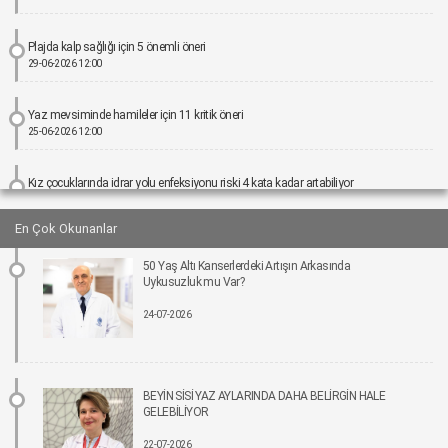
Plajda kalp sağlığı için 5 önemli öneri
29-06-2026 12:00
Yaz mevsiminde hamileler için 11 kritik öneri
25-06-2026 12:00
Kız çocuklarında idrar yolu enfeksiyonu riski 4 kata kadar artabiliyor
24-06-2026 12:00
En Çok Okunanlar
Bel Ağrıları Basit Önlemlerle Kontrol Altına Alınabilir
50 Yaş Altı Kanserlerdeki Artışın Arkasında
17-06-2026 12:00
Uykusuzluk mu Var?
24-07-2026
Tıpta Yeni Dönemin Adı: Eş Zamanlı Kombine Cerrahiler
16-06-2026 12:00
İmplant tedavisinde aynı gün yeni diş mümkün
BEYİN SİSİ YAZ AYLARINDA DAHA BELİRGİN HALE
15-06-2026 12:00
GELEBİLİYOR
22-07-2026