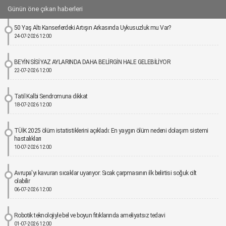
Günün öne çıkan haberleri
50 Yaş Altı Kanserlerdeki Artışın Arkasında Uykusuzluk mu Var?
24-07-2026 12:00
BEYİN SİSİ YAZ AYLARINDA DAHA BELİRGİN HALE GELEBİLİYOR
22-07-2026 12:00
Tatil Kalbi Sendromuna dikkat
18-07-2026 12:00
TÜİK 2025 ölüm istatistiklerini açıkladı: En yaygın ölüm nedeni dolaşım sistemi
hastalıkları
10-07-2026 12:00
Avrupa'yı kavuran sıcaklar uyarıyor: Sıcak çarpmasının ilk belirtisi soğuk cilt
olabilir
06-07-2026 12:00
Robotik teknolojiyle bel ve boyun fıtıklarında ameliyatsız tedavi
01-07-2026 12:00