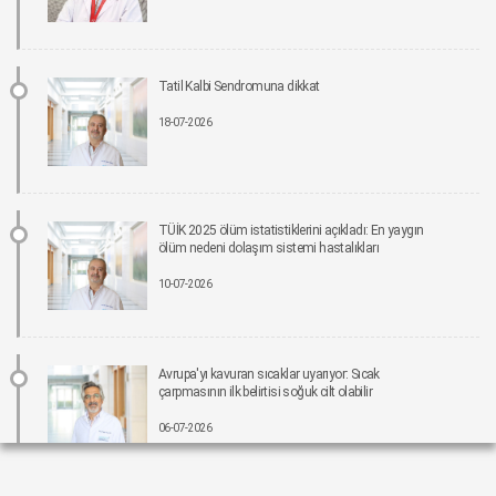
Parkinson riskinde çevresel faktörler öne çıkıyor!
15-06-2026 12:00
Fonksiyonel Tıp Hastalığın Değil, Nedenin Peşine Düşüyor
Tatil Kalbi Sendromuna dikkat
12-06-2026 12:00
18-07-2026
Sigara Kullanım ve Bırakma Davranışları Akademisi Ulusal Tütün Kontrolü
Kongresi’nde Yer Aldı
10-06-2026 12:00
TÜİK 2025 ölüm istatistiklerini açıkladı: En yaygın
ölüm nedeni dolaşım sistemi hastalıkları
Aile ve Sosyal Hizmetler Bakanlığı koordinasyonunda Yeşilay’ın ev sahipliğinde,
“Bağımlılıklarla Mücadelede Sosyal Uyum Çalıştayı” Gerçekleştirildi
10-07-2026
08-06-2026 12:00
Pankreas kanserinde umut veren gelişme: Yeni tedavi, yaşam süresini yaklaşık iki
katına çıkarabilir.
Avrupa'yı kavuran sıcaklar uyarıyor: Sıcak
05-06-2026 12:00
çarpmasının ilk belirtisi soğuk cilt olabilir
06-07-2026
İlkokul Öğrencileriyle Sağlıklı Yaşam ve Tütün Farkındalığı Üzerine Bir Araya Geldik
01-06-2026 12:00