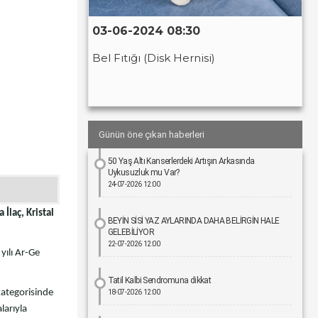
03-06-2024 08:30
Bel Fıtığı (Disk Hernisi)
Günün öne çıkan haberleri
50 Yaş Altı Kanserlerdeki Artışın Arkasında
Uykusuzluk mu Var?
24-07-2026 12:00
İlaç, Kristal
BEYİN SİSİ YAZ AYLARINDA DAHA BELİRGİN HALE
GELEBİLİYOR
22-07-2026 12:00
yılı Ar-Ge
Tatil Kalbi Sendromuna dikkat
 kategorisinde
18-07-2026 12:00
larıyla