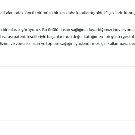
 tescili alanındaki öncü rolümüzü bir kez daha kanıtlamış olduk” şeklinde kon
n biri olarak görüyoruz. Bu ödülü, insan sağlığına duyarlılığımızı inovasyona 
rarası patent tescilleriyle başarılarımıza değer kattığımızın bir göstergesi o
 Bizim’ vizyonu ile insan ve toplum sağlığını güçlendirmek için kullanmaya d