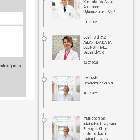
Kanserlerdeki Artışın
Arkasında
Uykusuzluk mu Var?
Bel Ağrıları Basit Önlemlerle Kontrol Altına Alınabilir
17-06-2026 12:00
24-07-2026
Tıpta Yeni Dönemin Adı: Eş Zamanlı Kombine
BEYİN SİSİ YAZ
Cerrahiler
AYLARINDA DAHA
16-06-2026 12:00
BELİRGİN HALE
GELEBİLİYOR
İmplant tedavisinde aynı gün yeni diş mümkün
22-07-2026
15-06-2026 12:00
orumluluğunda
Tatil Kalbi
Parkinson riskinde çevresel faktörler öne çıkıyor!
Sendromuna dikkat
15-06-2026 12:00
18-07-2026
Fonksiyonel Tıp Hastalığın Değil, Nedenin Peşine
Düşüyor
12-06-2026 12:00
TÜİK 2025 ölüm
istatistiklerini açıkladı:
Sigara Kullanım ve Bırakma Davranışları
En yaygın ölüm
Akademisi Ulusal Tütün Kontrolü Kongresi’nde Yer
nedeni dolaşım
Aldı
sistemi hastalıkları