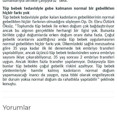
uzmanlarıyla birlikte çalışıyoruz” dedi.
Tüp bebek tedavisiyle gebe kalmanın normal bir gebelikten
hiçbir farkı yok
Tüp bebek tedavisiyle gebe kalan kadınların gebeliklerinin normal
gebelikten hiçbir farkının olmadığını söyleyen Op. Dr. Ebru Öztürk
Öksüz, “Toplumda tüp bebek ile erken doğum çok bağdaştırılıyor
ancak bu algının gerçeklikle herhangi bir ilgisi yok. Bununla
birlikte çoğul doğumlarda erken doğum oranı daha fazla. Çoğul
gebelik oranlarını azalttığınız anda tüp bebek uygulamasının
normal gebelikten hiçbir farkı yok. Ülkemizdeki sağlık mevzuatına
göre 35 yaşa kadar ilk iki denemede tek embriyo transferi
yapılabiliyor, ancak üçüncü tüp bebek tedavisinden sonra embriyo
sayısını ikiye çıkarabiliyoruz. 35 yaş sonrası 2 embriyo transferi
uygun. Ancak ikiden fazla transfer yapılamıyor. Dolayısıyla tüm
bunlar tüp bebekte çoğul gebelik riskini azaltıyor. Tüp bebek
yöntemleriyle hamile kalmış kadınların normal doğum
yapamayacağı inancı da yaygın, oysa tıbbi olarak engelleyecek
bir durum yoksa normal doğum da rahatlıkla yapılabilir” şeklinde
konuştu.
Yorumlar