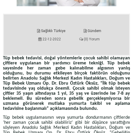
Sağlıklı Türkiye
Gündem
22-12-2022
(0) Yorum
Tüp bebek tedavisi, doğal yöntemlerle çocuk sahibi olamayan
çiftlere uygulanan bir yardımcı üreme tekniği. Tüp bebek
sayesinde her zaman gebe kalınabilme algısının yanlış
olduğunu, bu durumu etkileyen birçok faktörün olduğunu
belirten Anadolu Sağlık Merkezi Kadın Hastalıkları, Doğum ve
Tüp Bebek Uzmanı Op. Dr. Ebru Öztürk Öksüz, “İlk tüp bebek
tedavisinde yaş oldukça önemli. Çocuk sahibi olmak isteyen
çiftler 35 yaşın altındaysa 1 yıl, 35 yaş ve üzerinde ise 7-8 ay
beklemeli. Bu süreden sonra gebelik gerçekleşmiyorsa bir
uzmana görünerek mutlaka yumurta takibi ve aşılama
tedavisine başlanmalı” açıklamasında bulundu.
Tüp bebek uygulamasının veya yumurta dondurmanın çiftlerde
‘her zaman çocuk sahibi olabiliriz’ gibi bir düşünce yarattığını
söyleyen Anadolu Sağlık Merkezi Kadın Hastalıkları, Doğum ve
Tüp Bebek Uzmanı Op. Dr. Ebru Öztürk Öksüz, “Gebeliğin