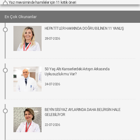
Yaz mevsiminde hamileler için 11 kritik öneri
25-06-2026 12:00
En Çok Okunanlar
Kız çocuklarında idrar yolu enfeksiyonu riski 4 kata kadar artabiliyor
HEPATİTLER HAKKINDA DOĞRU BİLİNEN 11 YANLIŞ
24-06-2026 12:00
28-07-2026
Bel Ağrıları Basit Önlemlerle Kontrol Altına Alınabilir
17-06-2026 12:00
Tıpta Yeni Dönemin Adı: Eş Zamanlı Kombine Cerrahiler
50 Yaş Altı Kanserlerdeki Artışın Arkasında
16-06-2026 12:00
Uykusuzluk mu Var?
24-07-2026
İmplant tedavisinde aynı gün yeni diş mümkün
15-06-2026 12:00
Parkinson riskinde çevresel faktörler öne çıkıyor!
BEYİN SİSİ YAZ AYLARINDA DAHA BELİRGİN HALE
15-06-2026 12:00
GELEBİLİYOR
22-07-2026
Fonksiyonel Tıp Hastalığın Değil, Nedenin Peşine Düşüyor
12-06-2026 12:00