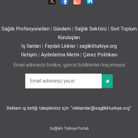
01-07-2026
Sağlık Profesyonelleri
|
Gündem
|
Sağlık Sektörü
|
Sivil Toplum
Plajda kalp sağlığı için 5 önemli öneri
Kuruluşları
29-06-2026
İş İlanları
|
Faydalı Linkler
|
saglikliturkiye.org
İletişim
|
Aydınlatma Metni
|
Çerez Politikası
Email adresinizi bırakın, güncel bildirimlerı kaçırmayın
Yaz mevsiminde hamileler için 11 kritik öneri
25-06-2026
Reklam iş birliği talepleriniz için: "reklamlar@saglikliturkiye.org"
Kız çocuklarında idrar yolu enfeksiyonu riski 4 kata
kadar artabiliyor
24-06-2026
Sağlıklı Türkiye Portalı