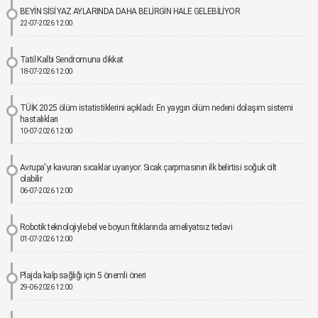
BEYİN SİSİ YAZ AYLARINDA DAHA BELİRGİN HALE GELEBİLİYOR
22-07-2026 12:00
Tatil Kalbi Sendromuna dikkat
18-07-2026 12:00
TÜİK 2025 ölüm istatistiklerini açıkladı: En yaygın ölüm nedeni dolaşım sistemi
hastalıkları
10-07-2026 12:00
Avrupa'yı kavuran sıcaklar uyarıyor: Sıcak çarpmasının ilk belirtisi soğuk cilt
olabilir
06-07-2026 12:00
Robotik teknolojiyle bel ve boyun fıtıklarında ameliyatsız tedavi
01-07-2026 12:00
Plajda kalp sağlığı için 5 önemli öneri
29-06-2026 12:00