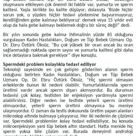
oluşmasını etkileyen çok önemli iki faktör var, yumurta ve sperm
kalitesi. Yaşla birlikte bu kalite düşüyor; dolasıyla ‘Bizde hiçbir
sorun yok, o yüzden hiçbir tedavi yöntemine başvurmuyoruz,
kendiliğinden gebe kalmayı bekliyoruz’ demek veya 15 yıldır evli
olup da hala gebe kalmayı beklemek doğru bir süreç değil” dedi.
Bir yılın sonunda gebe kalma ihtimalinin yüzde 85 olduğunu
vurgulayan Kadın Hastalıkları, Doğum ve Tüp Bebek Uzmanı Op.
Dr. Ebru Öztürk Öksüz, “Bu çok yüksek bir oran ancak bu oran
sağlanmadığı noktada sperm sayısı ve yumurta kalitesi gibi daha
ince detaylara bakmak gerekiyor” diye konuştu.
Spermdeki problem kolaylıkla tedavi ediliyor
Teknoloji sayesinde en çok gelişim gösterilen alanın sperm
olduğunu belirten Kadın Hastalıkları, Doğum ve Tüp Bebek
Uzmanı Op. Dr. Ebru Öztürk Öksüz, “Hiç spermi olmayan
erkeklerde bunun iki nedeni olabilir. Yumurtalıklarında sperm
üretimi vardır ancak sperm dışarı akmıyordur. Bu durumun
tedavisi çok kolay, testisten bir enjeksiyon yardımıyla spermi
alabilirsiniz. Diğer neden ise testiste yeterli sperm üretimi
olmuyordur, yeterli sperm üretimi olmayınca bu meniye
ulaşmıyordur. O zaman da testis dokusunda üretim yapan alanları
mikroskop altında bulmaya çalışıyoruz. Her iki nedenin de çözümü
var. Spermdeki problemler kolay tedavi edilebiliyor, bu konuda
mikroenjeksiyon yani tüp bebek altın standart. Hatta menide hiç
sperm yoksa bile çözüm var. Burada deneyimli androloji