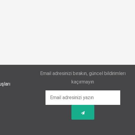
Yaz mevsiminde hamileler için 11 kritik öneri
25-06-2026
Kız çocuklarında idrar yolu enfeksiyonu riski
4 kata kadar artabiliyor
Email adresinizi bırakın, güncel bildirimlerı
24-06-2026
kaçırmayın
şları
Bel Ağrıları Basit Önlemlerle Kontrol Altına
Alınabilir
17-06-2026