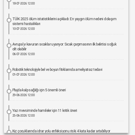
18-07-2026 12:00
TÜİK 2025 ölüm istatistiklerini açıkladı: En yaygın ölüm nedeni dolaşım
sistemi hastalıkları
10-07-2026 12:00
Avrupa'yı kavuran sıcaklar uyarıyor: Sıcak çarpmasının ilk belirtisi soğuk
cilt olabilir
06-07-2026 12:00
Robotik teknolojiyle bel ve boyun fıtıklarında ameliyatsız tedavi
01-07-2026 12:00
Plajda kalp sağlığı için 5 önemli öneri
29-06-2026 12:00
Yaz mevsiminde hamileler için 11 kritik öneri
25-06-2026 12:00
Kız çocuklarında idrar yolu enfeksiyonu riski 4 kata kadar artabiliyor