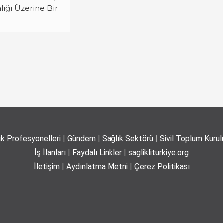
lığı Üzerine Bir
ık Profesyonelleri
|
Gündem
|
Sağlık Sektörü
|
Sivil Toplum Kurulu
İş İlanları
|
Faydalı Linkler
|
saglikliturkiye.org
İletişim
|
Aydınlatma Metni
|
Çerez Politikası