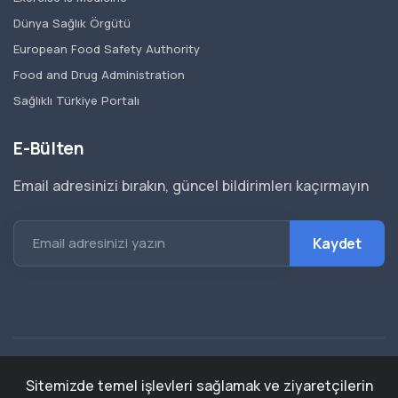
Dünya Sağlık Örgütü
European Food Safety Authority
Food and Drug Administration
Sağlıklı Türkiye Portalı
E-Bülten
Email adresinizi bırakın, güncel bildirimlerı kaçırmayın
Email adresinizi yazın
Sağlıklı Hayatı Teşvik & Sağlık Politikaları Derneği ©
Sitemizde temel işlevleri sağlamak ve ziyaretçilerin