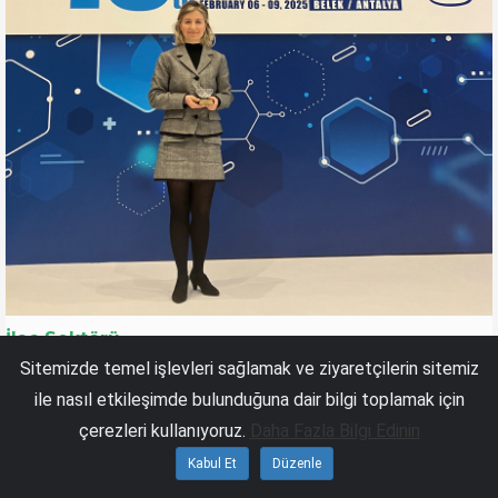
İlaç Sektörü
Sitemizde temel işlevleri sağlamak ve ziyaretçilerin sitemiz
Ar-Ge Yatırımlarıyla Büyüyen Sanovel, Uluslararası İlaç
ile nasıl etkileşimde bulunduğuna dair bilgi toplamak için
Kimyası Kongresi’nden Ödülle Döndü
çerezleri kullanıyoruz.
Daha Fazla Bilgi Edinin
Kabul Et
Düzenle