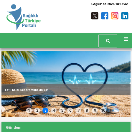
6 Ağustos 2026 18:58:36
TÜİK 2025 ölüm istatistiklerini açıkladı: En yaygın ölüm nedeni dolaşım sistemi
hastalıkları
1
2
3
4
5
6
7
8
9
10
Gündem