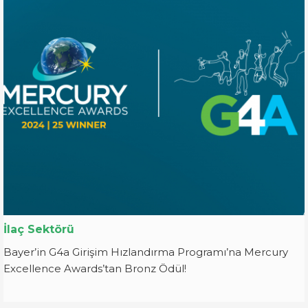
İlaç Sektörü
Bayer’in G4a Girişim Hızlandırma Programı’na Mercury
Excellence Awards’tan Bronz Ödül!